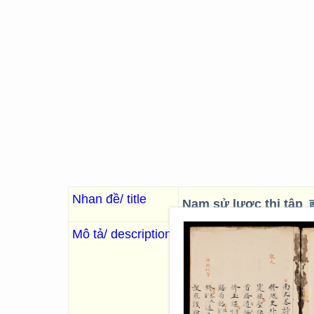
Nhan đề/ title
Nam sử lược thi tập
Mô tả/ description
. 55 Images; 29 x 16
“Gồm nhiều bài văn vần kể lại
các nước Thái Tây. Nam sử lượ
Trọng đạo, Lễ nhạc, Gia huấn
cũng đặt các phần Ngoại kỷ, B