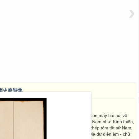
›
南史略詩集
 tóm tắt về lịch sử, địa lý Việt Nam. Cuối sách còn mấy bài nói về
c thi tập (4 tờ) nói về các đặc tính của người Nam như: Kính thiên,
, Thánh học,...Nam sử lược tập thuyết (9 tờ ) chép tóm tắt sử Nam,
ản kỷ, Lê kỷ, Lý kỷ, Trần kỷ, Đại Ngu, Lê kỷ. Địa dư diễn âm - chữ