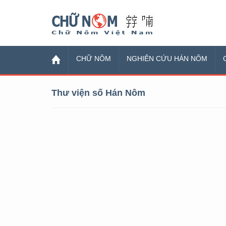
Chữ Nôm
CHỮ NÔM
NGHIÊN CỨU HÁN NÔM
Thư viện số Hán Nôm