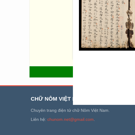
Nôm - 12 tờ, nói về địa dư t
Miên, Nam Kỳ, Trung Kỳ, Bắc 
nước ta như Nhĩ Hà,...)Quan
thể chế mũ áo của quan lại. 
văn, địa cầu, các thành tựu 
học, điện học, hoả xa, luân th
(Nga, Anh, Phổ, Áo, Ý, Pháp),
Áo, Ý, Pháp, Thuỵ Điển, Thổ 
chép sơ lược vài dòng về kh
quốc kỹ nghệ tổ sư chép một 
Quốc, Thái Tây, Việt Nam - Bản
QUAY LẠI
CHỮ NÔM VIỆT NAM
Chuyên trang điện tử chữ Nôm Việt Nam.
Liên hệ:
chunom.net@gmail.com
.