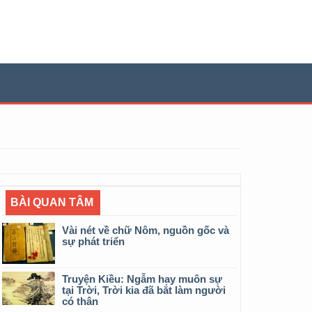
BÀI QUAN TÂM
Vài nét về chữ Nôm, nguồn gốc và
sự phát triển
Truyện Kiều: Ngẫm hay muôn sự
tại Trời, Trời kia đã bắt làm người
có thân