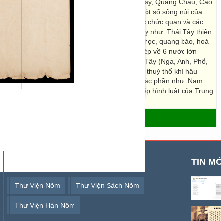
hế giới - Châu á, Châu âu, Châu úc, Pháp Lan Tây, Quảng Châu, Cao
Kỳ (chép rất tóm tắt, bên trên còn phụ chép một số sông núi của
 chế - Phẩm phục (3 tờ) chép bằng văn vần các chức quan và các
Cuối sách còn mấy bài nói về các nước Thái Tây như: Thái Tây thiên
khoa học của người Tây (Nhân sinh, y học, bác học, quang báo, hoá
uyền, lịch kỷ, văn tự, ...), Thái Tây kỷ thống chép về 6 nước lớn
 Thái Tây kỷ chính chép về chính trị các nước Tây (Nga, Anh, Phổ,
Nhĩ Kỳ, Đan Mạch, Thuỵ Sỹ, Hy Lạp. Ngũ châu thuỷ thổ khí hậu
í hậu của các châu (bên trên có chỗ chép phụ các phần như: Nam
số các vị tổ nghề và làng nghề, có chỗ còn chép hình luật của Trung
 triều, tất nhiên chỉ là tóm tắt)”.
- THƯ VIỆN SỐ HÁN NÔM
TỪ KHOÁ TÌM KIẾM
TIN MỚ
Thư Viện Nôm
Thư Viện Sách Nôm
Thư Viện Hán Nôm