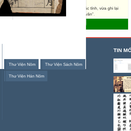
gian các địa phương nước ta, chia xếp theo các tỉnh, vừa ghi lại
 thời lại dịch các câu quốc âm ấy thành Hán văn”.
- THƯ VIỆN SỐ HÁN NÔM
TỪ KHOÁ TÌM KIẾM
TIN MỚ
Thư Viện Nôm
Thư Viện Sách Nôm
Thư Viện Hán Nôm