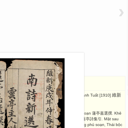
›
詩新選
阮嘉選, 阮文理
維新
 Văn Lý
: Kntb.
, Duy Tân Canh Tuất [1910]
quyển chi nhất 國風卷之一. Liên Đình Gia Tuyển soạn 蓮亭嘉選撰. Khê
. Bài dẫn đề: Mộng Liên Đình thi tập dẫn 夢蓮亭詩集引. Mặt sau
hong Mộng Liên Đình Nguyễn Gia Tuyển Hi Lượng phủ soạn, Thái bộc