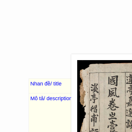
Nhan đề/ title
Nam thi tân tuyển
南
Mô tả/ description
. Nguyễn Gia Tuyển, Nguyễn
更戌
. 26 Images; 23 x 15
“Mặt sau đề: Quốc phong 
Đình Tuần phủ bình 溪亭循甫評
đề: Thị giảng học sĩ Tiên p