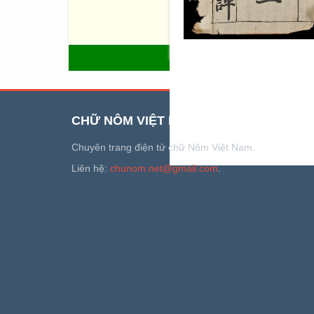
tự khanh Đỗ Giám Hồ bình…
Nội dung: Sưu tập thơ ca dân 
bằng quốc âm (chữ Nôm) đồng
QUAY LẠI
CHỮ NÔM VIỆT NAM
Chuyên trang điện tử chữ Nôm Việt Nam.
Liên hệ:
chunom.net@gmail.com
.