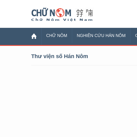
Chữ Nôm
CHỮ NÔM
NGHIÊN CỨU HÁN NÔM
Thư viện số Hán Nôm