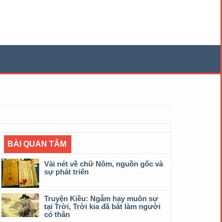
BÀI QUAN TÂM
Vài nét về chữ Nôm, nguồn gốc và
sự phát triển
Truyện Kiều: Ngẫm hay muôn sự
tại Trời, Trời kia đã bắt làm người
có thân