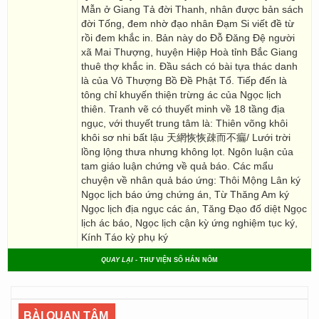
Mẫn ở Giang Tả đời Thanh, nhân được bản sách
đời Tống, đem nhờ đạo nhân Đạm Si viết đề từ
rồi đem khắc in. Bản này do Đỗ Đăng Đệ người
xã Mai Thượng, huyện Hiệp Hoà tỉnh Bắc Giang
thuê thợ khắc in. Đầu sách có bài tựa thác danh
là của Vô Thượng Bồ Đề Phật Tổ. Tiếp đến là
tông chỉ khuyến thiện trừng ác của Ngọc lịch
thiên. Tranh vẽ có thuyết minh về 18 tầng địa
ngục, với thuyết trung tâm là: Thiên võng khôi
khôi sơ nhi bất lậu 天網恢恢疎而不瘺/ Lưới trời
lồng lộng thưa nhưng không lọt. Ngôn luận của
tam giáo luận chứng về quả báo. Các mẩu
chuyện về nhân quả báo ứng: Thôi Mộng Lân ký
Ngọc lịch báo ứng chứng án, Từ Thăng Am ký
Ngọc lịch địa ngục các án, Tăng Đạo đố diệt Ngọc
lịch ác báo, Ngọc lịch cận kỳ ứng nghiệm tục ký,
Kính Táo kỳ phụ ký
QUAY LẠI
- THƯ VIỆN SỐ HÁN NÔM
BÀI QUAN TÂM