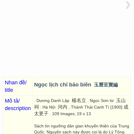
›
Nhan đề/
Ngọc lịch chí bảo biên
玉曆至寶編
title
Mô tả/
楊名立
玉山
. Dương Danh Lập
. Ngọc Sơn từ
祠
河内
成
: Hà Nội
, Thành Thái Canh Tí [1900]
description
太更子
. 109 Images; 19 x 13
Sách tín ngưỡng dân gian khuyến thiện của Trung
Quốc. Nguyên sách này được coi là do Lý Tông