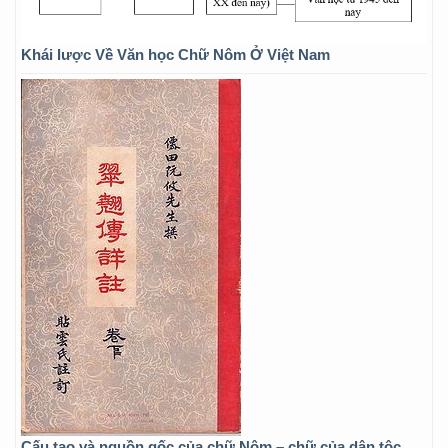
Khái lược Về Văn học Chữ Nôm Ở Việt Nam
Cấu tạo và nguồn gốc của chữ Nôm – chữ của dân tộc