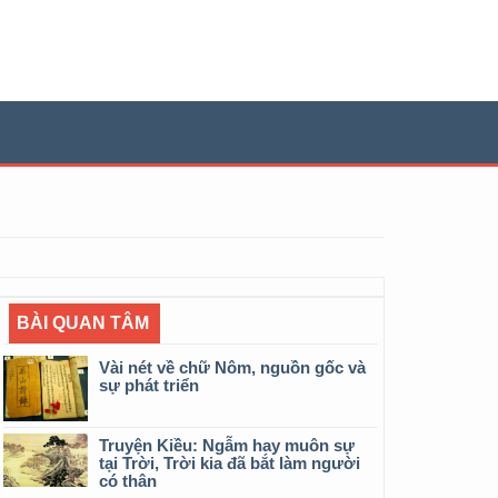
BÀI QUAN TÂM
Vài nét về chữ Nôm, nguồn gốc và
sự phát triển
Truyện Kiều: Ngẫm hay muôn sự
tại Trời, Trời kia đã bắt làm người
có thân