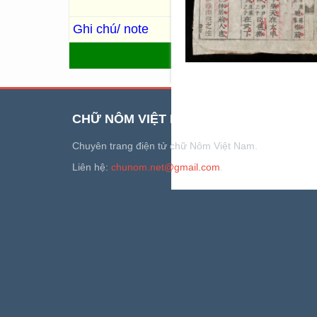
Chu thư 周書 32 thiên…
Ghi chú/ note
Trùng bản: R.1298, R.1294, 
QUAY LẠI
CHỮ NÔM VIỆT NAM
Chuyên trang điện tử chữ Nôm Việt Nam.
Liên hệ:
chunom.net@gmail.com
.