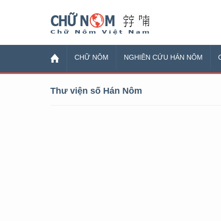
Chữ Nôm
CHỮ NÔM
NGHIÊN CỨU HÁN NÔM
Thư viện số Hán Nôm