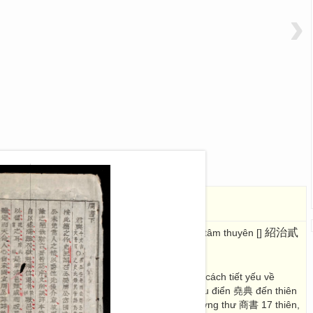
›
4)
五經節要
紹治貳
 Thiệu Trị nhị niên mạnh xuân nguyệt cát nhật tâm thuyên []
26 x 16
 trọng trong Ngũ Kinh. Nội dung ghi lại một cách tiết yếu về
hượng cổ. Toàn bộ sách 58 thiên, từ thiên Nghiêu điển 堯典 đến thiên
Ngu thư 虞書 5 thiên, Hạ thư 夏書 4 thiên, Thương thư 商書 17 thiên,