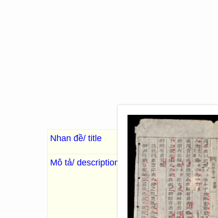
Nhan đề/ title
Ngũ kinh tiết yếu (q.0
Mô tả/ description
盛文堂
. Thịnh Văn Đường
,
年孟春吉日新
. 88 Images; 
Thư kinh 書經 một bộ phận quan
truyền thuyết, biến cố thời t
Tần thệ 秦誓, trong đó phần 