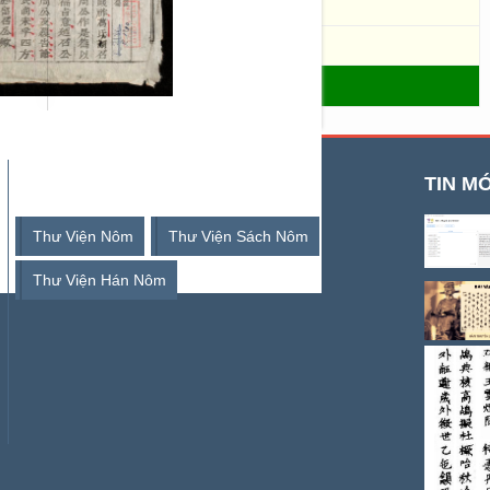
R.1286, R.1464.
- THƯ VIỆN SỐ HÁN NÔM
TỪ KHOÁ TÌM KIẾM
TIN MỚ
Thư Viện Nôm
Thư Viện Sách Nôm
Thư Viện Hán Nôm