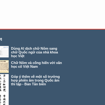
I
Dùng AI dịch chữ Nôm sang
chữ Quốc ngữ của nhà khoa
học Việt
Chữ Nôm và cống hiến với văn
học cổ Việt Nam
Góp ý thêm về một số trường
hợp phiên âm trong Quốc âm
thi tập - Bản Tân biên