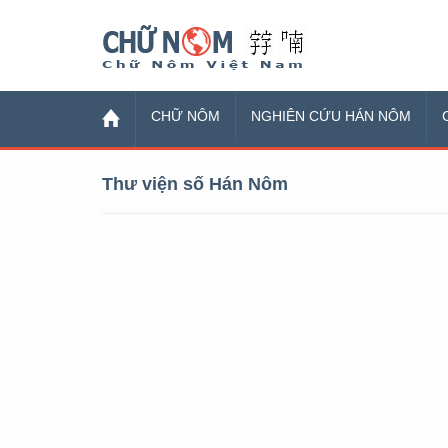
Chữ Nôm
CHỮ NÔM
NGHIÊN CỨU HÁN NÔM
Thư viện số Hán Nôm