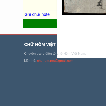
phục, thiên mãi tứ vương, du
dương lai phục, hà xuất đồ l
Ghi chú/ note
Trùng bản: R.300
QUAY LẠI
CHỮ NÔM VIỆT NAM
Chuyên trang điện tử chữ Nôm Việt Nam.
Liên hệ:
chunom.net@gmail.com
.