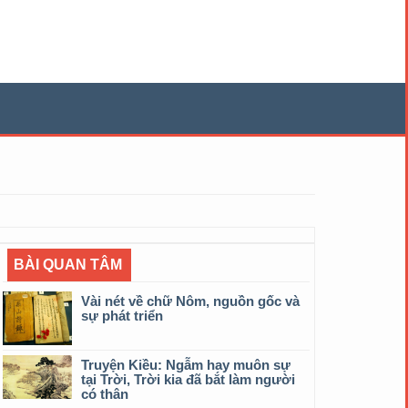
BÀI QUAN TÂM
Vài nét về chữ Nôm, nguồn gốc và
sự phát triển
Truyện Kiều: Ngẫm hay muôn sự
tại Trời, Trời kia đã bắt làm người
có thân