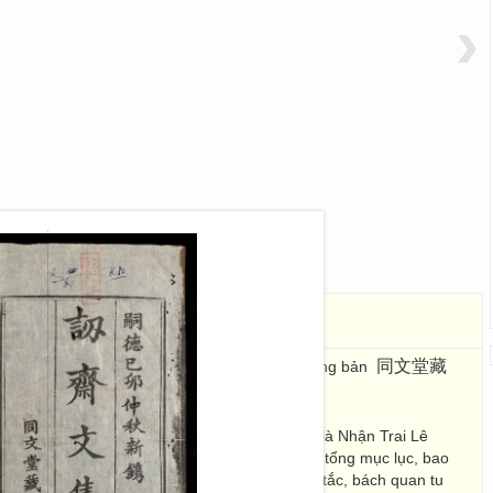
›
文集
阮廷瑤, 鄭廷泰
同文堂藏
nh Thái
. Đồng Văn Đường tàng bản
德己未
. 153 Images; 26 x 15
ó thên khác là Lê Hoàng 黎黃(trên sách ghi là Nhận Trai Lê
rang đầu tiên của quyển 1 có bản chép tay tổng mục lục, bao
trong kinh điển như: thuấn viết, hữu điển hữu tắc, bách quan tu