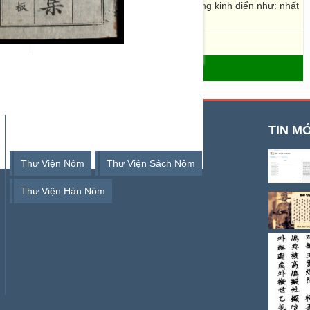
y quyết du cư… và 20 bài phú cũng lấy câu trong kinh điển như: nhất
ạc, vạn bang lê hiến, sơn xuyên quỷ thần…”
- THƯ VIỆN SỐ HÁN NÔM
TỪ KHOÁ TÌM KIẾM
TIN MỚ
Thư Viện Nôm
Thư Viện Sách Nôm
Thư Viện Hán Nôm