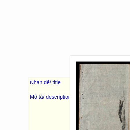
Nhan đề/ title
Nhận trai văn tập
認齋
Mô tả/ description
. Nguyễn Đình Dao, Trịnh Đì
板
嗣
, Tự Đức Kỷ Mùi [1859]
“Nguyễn Đình Dao 阮廷瑤 còn c
Hoàng tiên sinh 認齋黎黃先生). T
gồm 47 bài chế nghĩa lấy câu 