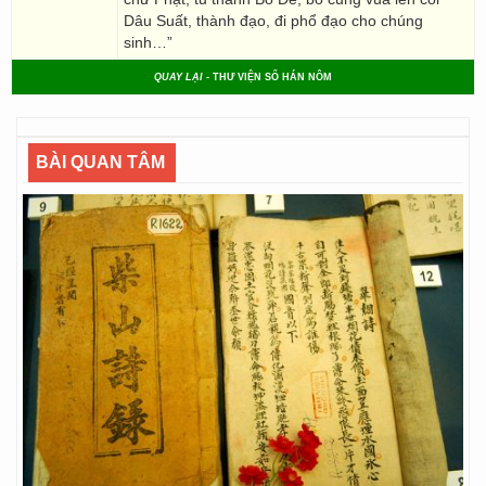
Dâu Suất, thành đạo, đi phổ đạo cho chúng
sinh…”
QUAY LẠI
- THƯ VIỆN SỐ HÁN NÔM
BÀI QUAN TÂM