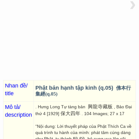
›
Nhan đề/
Phật bản hạnh tập kinh (q.05)
佛本行
title
集經(q.05)
Mô tả/
興龍寺藏板
. Hưng Long Tự tàng bản
, Bảo Đại
保大四年
thứ 4 [1929]
. 104 Images; 27 x 17
description
“Nội dung: Lời thuyết pháp của Phật Thích Ca về
quá trình tu hành của mình: phát tâm cúng dàng
chư Phật, tu thành Bồ Đề, bỏ cung vua lên cõi