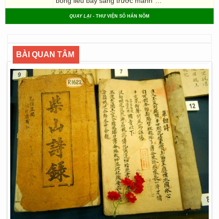
bông liễu bay sang trước mành”…”
QUAY LẠI
- THƯ VIỆN SỐ HÁN NÔM
BÀI QUAN TÂM