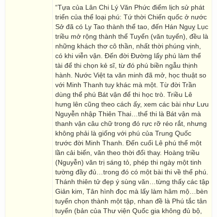
“Tựa của Lân Chi Lý Văn Phức điểm lịch sử phát
triển của thể loại phú: Tứ thời Chiến quốc ở nước
Sở đã có Ly Tao thành thể tao, đến Hán Nguỵ Lục
triều mở rộng thành thể Tuyển (văn tuyển), đều là
những khách thơ cô thần, nhất thời phúng vịnh,
có khi viễn vận. Đến đời Đường lấy phú làm thể
tài để thi chọn kẻ sĩ, từ đó phú biền ngẫu thịnh
hành. Nước Việt ta văn minh đã mở, học thuật so
với Minh Thanh tuy khác mà một. Từ đời Trần
dùng thể phú Bát vận để thi học trò. Triều Lê
hưng lên cũng theo cách ấy, xem các bài như Lưu
Nguyễn nhập Thiên Thai…thể thi là Bát vận mà
thanh vận câu chữ trong đó rực rỡ réo rắt, nhưng
không phải là giống với phú của Trung Quốc
trước đời Minh Thanh. Đến cuối Lê phú thể một
lần cải biến, văn theo thời đổi thay. Hoàng triều
(Nguyễn) văn trị sáng tỏ, phép thi ngày một tinh
tường đầy đủ…trong đó có một bài thi về thể phú.
Thánh thiên tử đẹp ý sùng văn…từng thấy các tập
Giản kim, Tân hình đọc mà lấy làm hâm mộ…bèn
tuyển chọn thành một tập, nhan đề là Phú tắc tân
tuyển (bản của Thư viện Quốc gia không đủ bộ,