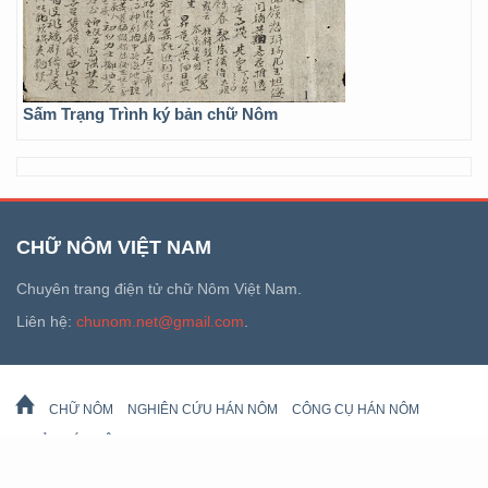
Sấm Trạng Trình ký bản chữ Nôm
CHỮ NÔM VIỆT NAM
Chuyên trang điện tử chữ Nôm Việt Nam.
Liên hệ:
chunom.net@gmail.com
.
CHỮ NÔM
NGHIÊN CỨU HÁN NÔM
CÔNG CỤ HÁN NÔM
DI SẢN HÁN NÔM
LỊCH VẠN SỰ
© 2026 chunom.net