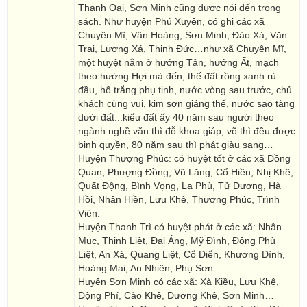
Thanh Oai, Sơn Minh cũng được nói đến trong
sách. Như huyện Phú Xuyên, có ghi các xã
Chuyên Mĩ, Vân Hoàng, Sơn Minh, Đào Xá, Văn
Trai, Lương Xá, Thịnh Đức…như xã Chuyên Mĩ,
một huyệt nằm ở hướng Tân, hướng Ất, mạch
theo hướng Hợi mà đến, thế đất rồng xanh rủ
đầu, hổ trắng phụ tinh, nước vòng sau trước, chủ
khách cùng vui, kim sơn giáng thế, nước sao tàng
dưới đất...kiểu đất ấy 40 năm sau người theo
ngành nghề văn thì đỗ khoa giáp, võ thì đều được
binh quyền, 80 năm sau thì phát giàu sang…
Huyện Thượng Phúc: có huyệt tốt ở các xã Đồng
Quan, Phượng Đồng, Vũ Lăng, Cổ Hiền, Nhị Khê,
Quất Động, Bình Vọng, La Phù, Tử Dương, Hà
Hồi, Nhân Hiền, Lưu Khê, Thượng Phúc, Trình
Viên.
Huyện Thanh Trì có huyệt phát ở các xã: Nhân
Mục, Thịnh Liệt, Đại Áng, Mỹ Đình, Đông Phù
Liệt, An Xá, Quang Liệt, Cổ Điển, Khương Đình,
Hoàng Mai, An Nhiên, Phụ Sơn…
Huyện Sơn Minh có các xã: Xà Kiều, Lựu Khê,
Động Phí, Cảo Khê, Dương Khê, Sơn Minh…