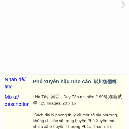
›
Nhan đề/
Phú xuyên hậu nho cảo
賦川後儒槁
title
Mô tả/
河西
維新貳
: Hà Tây
, Duy Tân nhị niên [1908]
年
. 29 Images; 28 x 16
description
“Sách địa lý phong thuỷ về một số địa phương,
không chỉ các xã trong huyện Phú Xuyên mà
nhiều xã ở huyện Thượng Phúc, Thanh Trì,