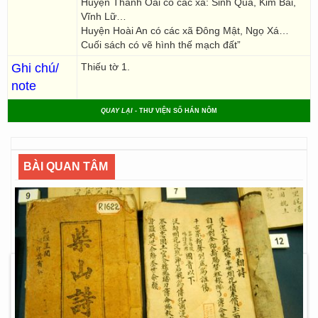
Huyện Thanh Oai có các xã: Sinh Quả, Kim Bài,
Vĩnh Lữ…
Huyện Hoài An có các xã Đông Mật, Ngọ Xá…
Cuối sách có vẽ hình thế mạch đất”
Ghi chú/
Thiếu tờ 1.
note
QUAY LẠI
- THƯ VIỆN SỐ HÁN NÔM
BÀI QUAN TÂM