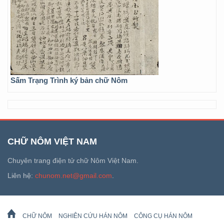
Sấm Trạng Trình ký bản chữ Nôm
CHỮ NÔM VIỆT NAM
Chuyên trang điện tử chữ Nôm Việt Nam.
Liên hệ:
chunom.net@gmail.com
.
CHỮ NÔM
NGHIÊN CỨU HÁN NÔM
CÔNG CỤ HÁN NÔM