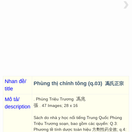
›
Nhan đề/
Phùng thị chính tông (q.03)
馮氏正宗
title
Mô tả/
馮兆
. Phùng Triệu Trương
張
. 47 Images; 28 x 16
description
Sách do nhà y học nổi tiếng Trung Quốc Phùng
Triệu Trương soạn, bao gồm các quyển: Q.3:
Phương tề tính dược toàn hiệu 方劑性葯全效; q.4: