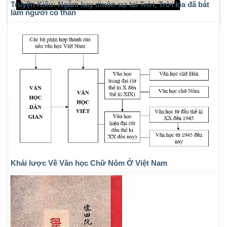
Truyện Kiều: Ngẫm hay muôn sự tại Trời, Trời kia đã bắt
làm người có thân
Khái lược Về Văn học Chữ Nôm Ở Việt Nam