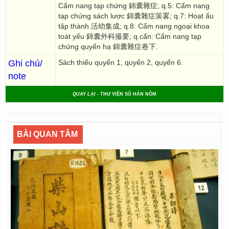
Cẩm nang tạp chứng 錦囊雜症; q.5: Cẩm nang
tạp chứng sách lược 錦囊雜症策畧; q.7: Hoạt ấu
tập thành 活幼集成; q.8: Cẩm nang ngoại khoa
toát yếu 錦囊外科撮要; q.cấn: Cẩm nang tạp
chứng quyển hạ 錦囊雜症卷下.
Ghi chú/
Sách thiếu quyển 1, quyển 2, quyển 6.
note
QUAY LẠI
- THƯ VIỆN SỐ HÁN NÔM
BÀI QUAN TÂM