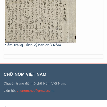
Sấm Trạng Trình ký bản chữ Nôm
CHỮ NÔM VIỆT NAM
Chuyên trang điện tử chữ Nôm Việt Nam.
Liên hệ:
chunom.net@gmail.com
.