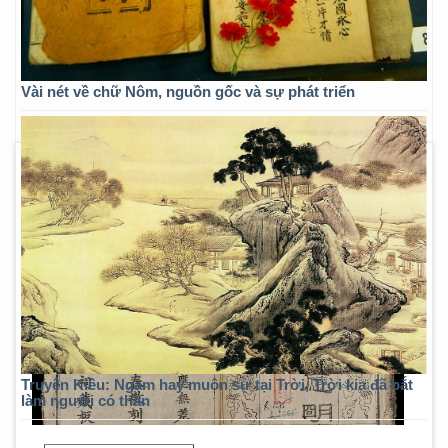
Vài nét về chữ Nôm, nguồn gốc và sự phát triển
Truyện Kiều: Ngẫm hay muôn sự tại Trời, Trời kia đã bắt
làm người có thân