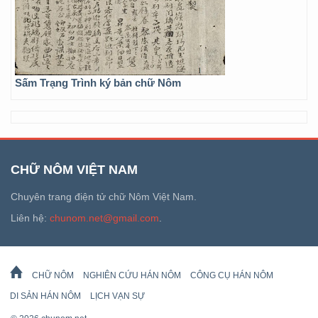
Sấm Trạng Trình ký bản chữ Nôm
CHỮ NÔM VIỆT NAM
Chuyên trang điện tử chữ Nôm Việt Nam.
Liên hệ:
chunom.net@gmail.com
.
CHỮ NÔM
NGHIÊN CỨU HÁN NÔM
CÔNG CỤ HÁN NÔM
DI SẢN HÁN NÔM
LỊCH VẠN SỰ