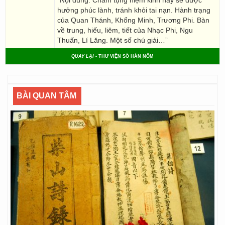
“Nội dung: Chăm tụng niệm kinh này sẽ được
hưởng phúc lành, tránh khỏi tai nạn. Hành trạng
của Quan Thánh, Khổng Minh, Trương Phi. Bàn
về trung, hiếu, liêm, tiết của Nhạc Phi, Ngu
Thuấn, Lí Lăng. Một số chú giải…”
QUAY LẠI
- THƯ VIỆN SỐ HÁN NÔM
BÀI QUAN TÂM