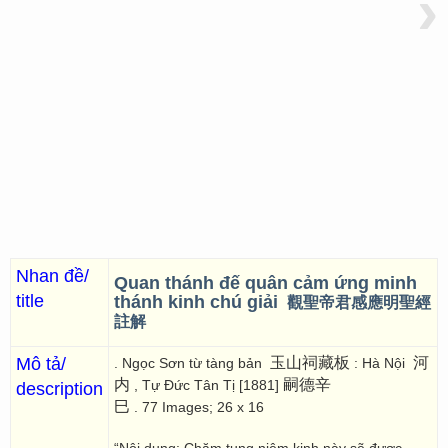
›
Nhan đề/
Quan thánh đế quân cảm ứng minh
title
thánh kinh chú giải
觀聖帝君感應明聖經
註解
Mô tả/
玉山祠藏板
河
. Ngọc Sơn từ tàng bản
: Hà Nội
内
嗣德辛
, Tự Đức Tân Tị [1881]
description
巳
. 77 Images; 26 x 16