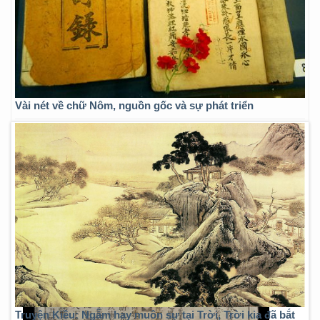
Vài nét về chữ Nôm, nguồn gốc và sự phát triển
Truyện Kiều: Ngẫm hay muôn sự tại Trời, Trời kia đã bắt