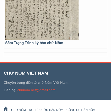
Sấm Trạng Trình ký bản chữ Nôm
CHỮ NÔM VIỆT NAM
Chuyên trang điện tử chữ Nôm Việt Nam.
Liên hệ:
chunom.net@gmail.com
.
CHỮ NÔM
NGHIÊN CỨU HÁN NÔM
CÔNG CỤ HÁN NÔM