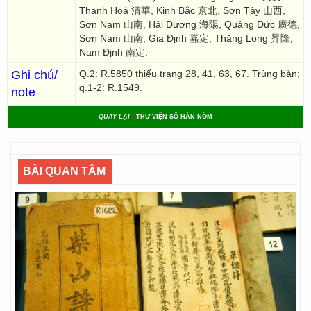
Thanh Hoá 清華, Kinh Bắc 京北, Sơn Tây 山西,
Sơn Nam 山南, Hải Dương 海陽, Quảng Đức 廣德,
Sơn Nam 山南, Gia Định 嘉定, Thăng Long 昇隆,
Nam Định 南定.
Ghi chú/
Q.2: R.5850 thiếu trang 28, 41, 63, 67. Trùng bản:
q.1-2: R.1549.
note
QUAY LẠI
- THƯ VIỆN SỐ HÁN NÔM
BÀI QUAN TÂM