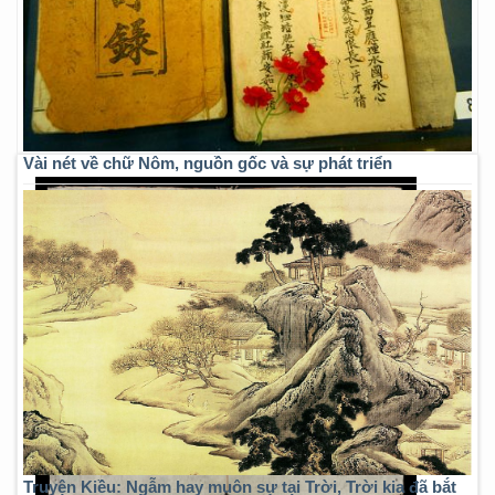
Vài nét về chữ Nôm, nguồn gốc và sự phát triển
Truyện Kiều: Ngẫm hay muôn sự tại Trời, Trời kia đã bắt