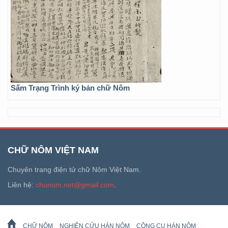
Sấm Trạng Trình ký bản chữ Nôm
CHỮ NÔM VIỆT NAM
Chuyên trang điện tử chữ Nôm Việt Nam.
Liên hệ:
chunom.net@gmail.com
.
CHỮ NÔM
NGHIÊN CỨU HÁN NÔM
CÔNG CỤ HÁN NÔM