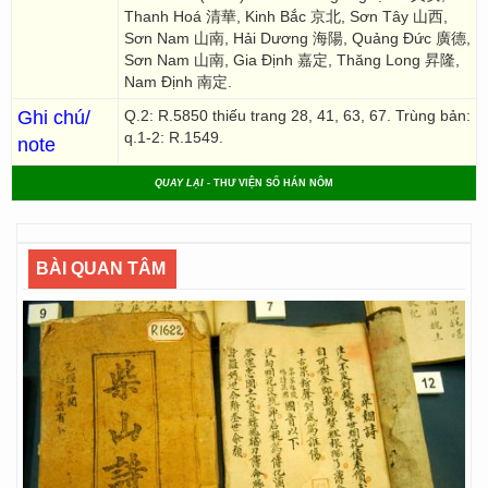
Thanh Hoá 清華, Kinh Bắc 京北, Sơn Tây 山西,
Sơn Nam 山南, Hải Dương 海陽, Quảng Đức 廣德,
Sơn Nam 山南, Gia Định 嘉定, Thăng Long 昇隆,
Nam Định 南定.
Ghi chú/
Q.2: R.5850 thiếu trang 28, 41, 63, 67. Trùng bản:
q.1-2: R.1549.
note
QUAY LẠI
- THƯ VIỆN SỐ HÁN NÔM
BÀI QUAN TÂM