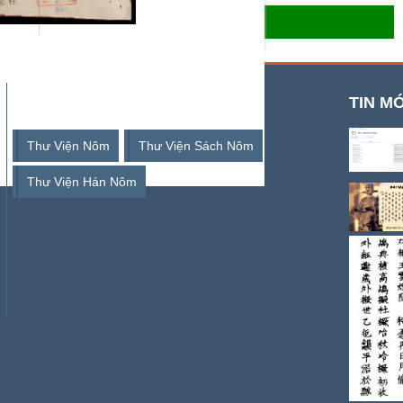
- THƯ VIỆN SỐ HÁN NÔM
TỪ KHOÁ TÌM KIẾM
TIN MỚ
Thư Viện Nôm
Thư Viện Sách Nôm
Thư Viện Hán Nôm