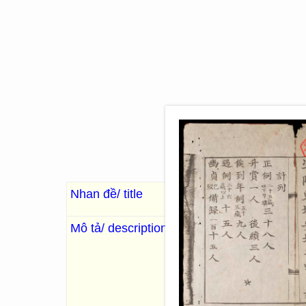
Nhan đề/ title
Quỳnh Lưu tiết phụ t
Mô tả/ description
. Phạm Đình Toát , Long Cư
序
, Thành Thái thập nhị niên
鎸
. 50 Images; 26 x 15
Nội dung ghi lại tiểu sử ti
城, Yên Thành 安城 tỉnh Nghệ A