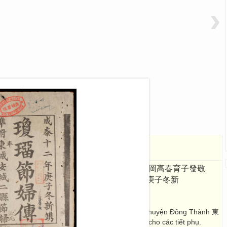
›
ruyện
瓊璢節婦傳
范廷撮, 龍岡髙春育子發敬
ơng Cao Xuân Dục Tử Phát kính tự
成泰十二年庚子冬新
 Canh Tí đông tân thuyên [1900]
ết phụ huyện Quỳnh Lưu 瓊璢 và phụ chép thêm 2 huyện Đông Thành 東
n 乂安. Cuối cùng là trình xin phong thưởng cho các tiết phụ.