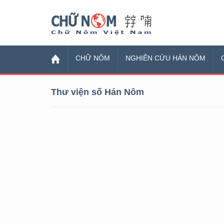
Chữ Nôm
CHỮ NÔM
NGHIÊN CỨU HÁN NÔM
Thư viện số Hán Nôm