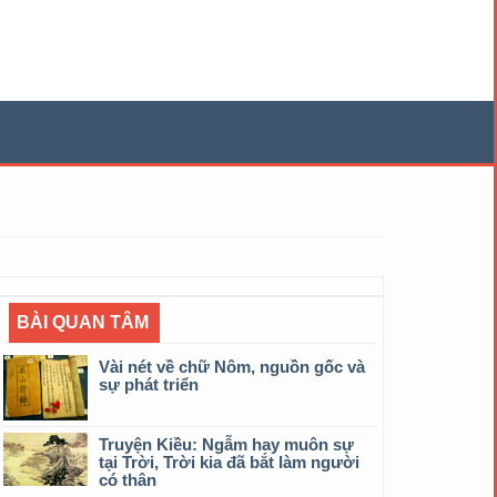
BÀI QUAN TÂM
Vài nét về chữ Nôm, nguồn gốc và
sự phát triển
Truyện Kiều: Ngẫm hay muôn sự
tại Trời, Trời kia đã bắt làm người
có thân