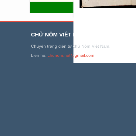
QUAY LẠI
CHỮ NÔM VIỆT NAM
Chuyên trang điện tử chữ Nôm Việt Nam.
Liên hệ:
chunom.net@gmail.com
.