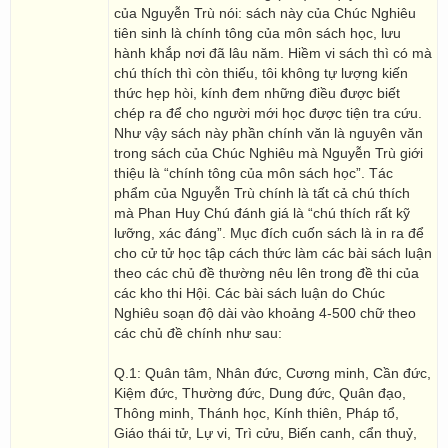
của Nguyễn Trù nói: sách này của Chúc Nghiêu
tiên sinh là chính tông của môn sách học, lưu
hành khắp nơi đã lâu năm. Hiềm vi sách thì có mà
chú thích thì còn thiếu, tôi không tự lượng kiến
thức hẹp hòi, kính đem những điều được biết
chép ra để cho người mới học được tiện tra cứu.
Như vậy sách này phần chính văn là nguyên văn
trong sách của Chúc Nghiêu mà Nguyễn Trù giới
thiệu là “chính tông của môn sách học”. Tác
phẩm của Nguyễn Trù chính là tất cả chú thích
mà Phan Huy Chú đánh giá là “chú thích rất kỹ
lưỡng, xác đáng”. Mục đích cuốn sách là in ra để
cho cử tử học tập cách thức làm các bài sách luận
theo các chủ đề thường nêu lên trong đề thi của
các kho thi Hội. Các bài sách luận do Chúc
Nghiêu soạn độ dài vào khoảng 4-500 chữ theo
các chủ đề chính như sau:
Q.1: Quân tâm, Nhân đức, Cương minh, Cần đức,
Kiệm đức, Thường đức, Dung đức, Quân đạo,
Thông minh, Thánh học, Kính thiên, Pháp tổ,
Giáo thái tử, Lự vi, Trì cửu, Biến canh, cẩn thuỷ,