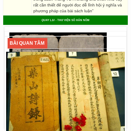
rất cần thiết để người đọc dễ lĩnh hội ý nghĩa và
phương pháp của bài sách luận”
QUAY LẠI
- THƯ VIỆN SỐ HÁN NÔM
BÀI QUAN TÂM