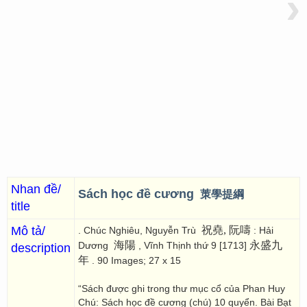
›
Nhan đề/
Sách học đề cương
茦學提綱
title
Mô tả/
祝堯, 阮嚋
. Chúc Nghiêu, Nguyễn Trù
: Hải
海陽
永盛九
Dương
, Vĩnh Thịnh thứ 9 [1713]
description
年
. 90 Images; 27 x 15
“Sách được ghi trong thư mục cổ của Phan Huy
Chú: Sách học đề cương (chú) 10 quyển. Bài Bạt