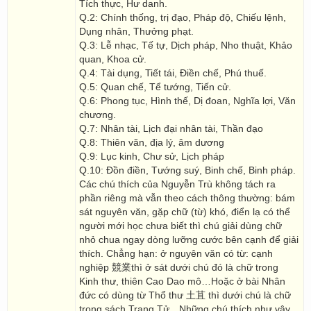
Tích thực, Hư danh.
Q.2: Chính thống, trị đạo, Pháp độ, Chiếu lệnh,
Dụng nhân, Thưởng phạt.
Q.3: Lễ nhạc, Tế tự, Dịch pháp, Nho thuật, Khảo
quan, Khoa cử.
Q.4: Tài dụng, Tiết tái, Điền chế, Phú thuế.
Q.5: Quan chế, Tể tướng, Tiến cử.
Q.6: Phong tục, Hình thế, Dị đoan, Nghĩa lợi, Văn
chương.
Q.7: Nhân tài, Lịch đại nhân tài, Thần đạo
Q.8: Thiên văn, địa lý, âm dương
Q.9: Lục kinh, Chư sử, Lịch pháp
Q.10: Đồn điền, Tướng suý, Binh chế, Binh pháp.
Các chú thích của Nguyễn Trù không tách ra
phần riêng mà vẫn theo cách thông thường: bám
sát nguyên văn, gặp chữ (từ) khó, điển lạ có thể
người mới học chưa biết thì chú giải dùng chữ
nhỏ chua ngay dòng lưỡng cước bên cạnh để giải
thích. Chẳng hạn: ở nguyên văn có từ: cạnh
nghiệp 競業thì ở sát dưới chú đó là chữ trong
Kinh thư, thiên Cao Dao mô…Hoặc ở bài Nhân
đức có dùng từ Thổ thư 土苴 thì dưới chú là chữ
trong sách Trang Tử…Những chú thích như vậy