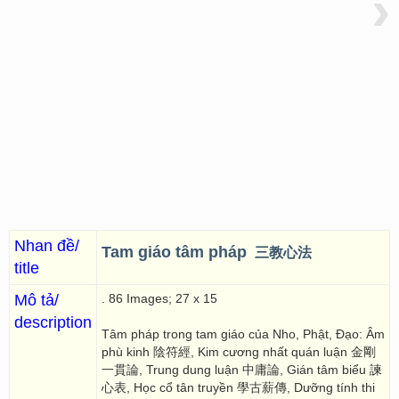
›
Nhan đề/
Tam giáo tâm pháp
三教心法
title
Mô tả/
. 86 Images; 27 x 15
description
Tâm pháp trong tam giáo của Nho, Phật, Đạo: Âm
phù kinh 陰符經, Kim cương nhất quán luận 金剛
一貫論, Trung dung luận 中庸論, Gián tâm biểu 諫
心表, Học cổ tân truyền 學古薪傳, Dưỡng tính thi