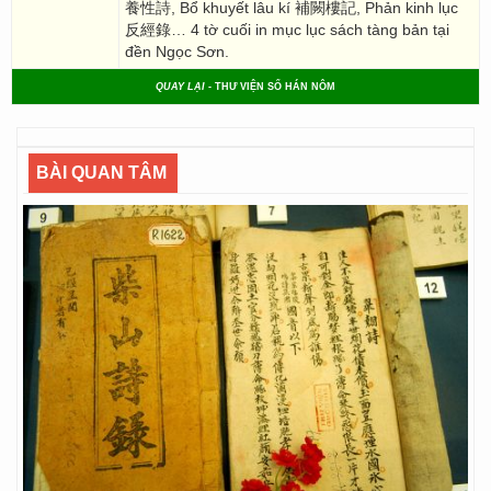
養性詩, Bổ khuyết lâu kí 補闕樓記, Phản kinh lục
反經錄… 4 tờ cuối in mục lục sách tàng bản tại
đền Ngọc Sơn.
QUAY LẠI
- THƯ VIỆN SỐ HÁN NÔM
BÀI QUAN TÂM