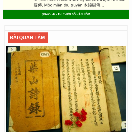
婦傳, Mộc miên thụ truyện 木綿樹傳…
QUAY LẠI
- THƯ VIỆN SỐ HÁN NÔM
BÀI QUAN TÂM