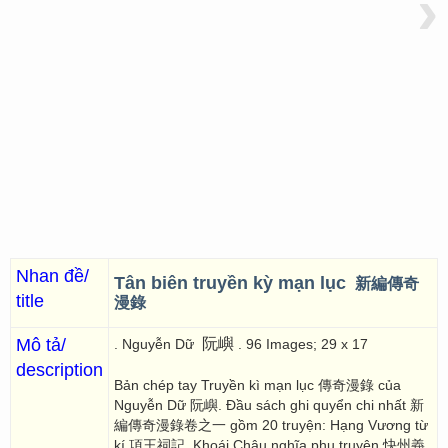
›
Nhan đề/
Tân biên truyền kỳ mạn lục
新編傳奇
title
漫錄
Mô tả/
阮嶼
. Nguyễn Dữ
. 96 Images; 29 x 17
description
Bản chép tay Truyền kì mạn lục 傳奇漫錄 của
Nguyễn Dữ 阮嶼. Đầu sách ghi quyển chi nhất 新
編傳奇漫錄卷之一 gồm 20 truyện: Hạng Vương từ
kí 項王祠記, Khoái Châu nghĩa phụ truyện 快州義