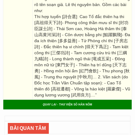
rõ tên soạn giả. Lê thị nguyên bản. Gồm các bài
như:
Thi hợp tuyển [詩合選]: Cao Tổ đắc thiên hạ thi
[高祖得天下詩]- Phong công thần mưu sĩ thi [封功
臣謀士詩] - Thái Sơn cao, Hoàng Hà thâm thi [泰
山高黄河深詩] - Côn dược bằng phi [鯤躍鵬飛]- Đa
đa ích thiện [多多益善] - Tử Phòng chí thi [子房志
詩] - Đắc thiên hạ vi chính [得天下爲正] - Tam kiệt
công thi [三傑功詩] - Tam cương cửu trù thi [三綱
九疇詩] - Long thành ngũ thái [竜成五采] - Đông
môn nữ tử [東門女子] - Thiên hạ trí dũng [天下志
勇] - Hồng môn hội ẩm [紅門會飲] - Thu phong [秋
風] - Trung thu nguyệt [中秋月]… 2. Văn sách (do
Đốc học Trần Văn Chuẩn tập soạn): - Cao Tổ
thiên đô [高祖遷都] - Võng la hào kiệt [羅豪傑] - Vũ
dụng lương vương [武用良方]....”
QUAY LẠI
- THƯ VIỆN SỐ HÁN NÔM
BÀI QUAN TÂM