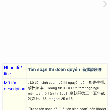
›
Nhan đề/
Tân soạn thi đoạn quyển
新撰詩段卷
title
Mô tả/
黎先生撰,
. Lê tiên sinh soạn, Lê thị nguyên bản
黎氏原本
, Hoàng triều Tự Đức tam thập ngũ
description
皇朝嗣德三十五年歲
niên tuế thứ Tân Tị [1881]
次新巳
. 68 Images; 25 x 15
“Trang tên sách đề: "Lê tiên sinh soạn" nên không