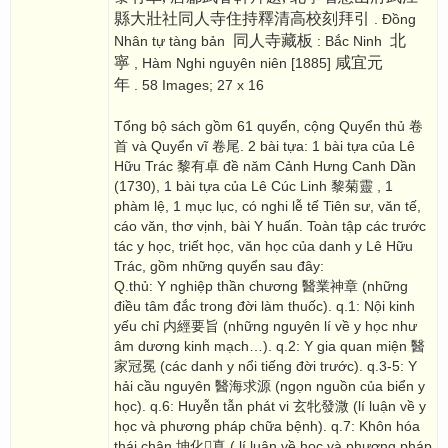
縣大壯社同人寺住持釋清高校刻拜引
. Đồng
同人寺藏板
北
Nhân tự tàng bản
: Bắc Ninh
寧
咸宜元
, Hàm Nghi nguyên niên [1885]
年
. 58 Images; 27 x 16
Tổng bộ sách gồm 61 quyển, cộng Quyển thủ 卷
首 và Quyển vĩ 卷尾. 2 bài tựa: 1 bài tựa của Lê
Hữu Trác 黎有卓 đề năm Cảnh Hưng Canh Dần
(1730), 1 bài tựa của Lê Cúc Linh 黎菊靈 , 1
phàm lệ, 1 mục lục, có nghi lễ tế Tiên sư, văn tế,
cáo văn, thơ vịnh, bài Y huấn. Toàn tập các trước
tác y học, triết học, văn học của danh y Lê Hữu
Trác, gồm những quyển sau đây:
Q.thủ: Y nghiệp thần chương 醫業神章 (những
điều tâm đắc trong đời làm thuốc). q.1: Nội kinh
yếu chỉ 内經要旨 (những nguyên lí về y học như
âm dương kinh mạch…). q.2: Y gia quan miện 醫
家冠冕 (các danh y nổi tiếng đời trước). q.3-5: Y
hải cầu nguyên 醫海求源 (ngọn nguồn của biển y
học). q.6: Huyễn tẫn phát vi 玄牝發溦 (lí luận về y
học và phương pháp chữa bệnh). q.7: Khôn hóa
thái chân 坤化񠈚真 ( lí luận về học và phương pháp