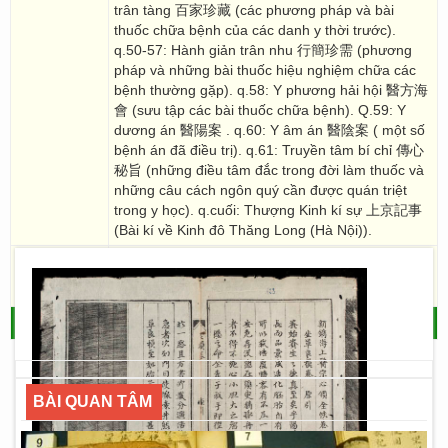
trân tàng 百家珍藏 (các phương pháp và bài
thuốc chữa bệnh của các danh y thời trước).
q.50-57: Hành giản trân nhu 行簡珍需 (phương
pháp và những bài thuốc hiệu nghiệm chữa các
bệnh thường gặp). q.58: Y phương hải hội 醫方海
會 (sưu tập các bài thuốc chữa bệnh). Q.59: Y
dương án 醫陽案 . q.60: Y âm án 醫陰案 ( một số
bệnh án đã điều trị). q.61: Truyền tâm bí chỉ 傳心
秘旨 (những điều tâm đắc trong đời làm thuốc và
những câu cách ngôn quý cần được quán triệt
trong y học). q.cuối: Thượng Kinh kí sự 上京記事
(Bài kí về Kinh đô Thăng Long (Hà Nội)).
Ghi chú/
Thiếu các quyển: 15,16,19,20,21,22,23,24. Trùng
bản: R.1142, R.1093
note
QUAY LẠI
- THƯ VIỆN SỐ HÁN NÔM
BÀI QUAN TÂM