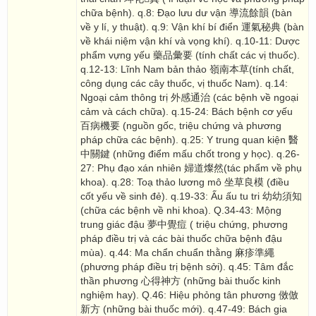
chữa bệnh). q.8: Đạo lưu dư vận 導流餘韻 (bàn
về y lí, y thuật). q.9: Vận khí bí điển 運氣秘典 (bàn
về khái niệm vận khí và vọng khí). q.10-11: Dược
phẩm vựng yếu 藥品彙要 (tính chất các vị thuốc).
q.12-13: Lĩnh Nam bản thảo 嶺南本草(tính chất,
công dụng các cây thuốc, vị thuốc Nam). q.14:
Ngoại cảm thông trị 外感通治 (các bệnh về ngoại
cảm và cách chữa). q.15-24: Bách bệnh cơ yếu
百病機要 (nguồn gốc, triệu chứng và phương
pháp chữa các bệnh). q.25: Y trung quan kiện 醫
中關鍵 (những điểm mấu chốt trong y học). q.26-
27: Phụ đạo xán nhiên 婦道燦然(tác phẩm về phụ
khoa). q.28: Toạ thảo lương mô 坐草良模 (điều
cốt yếu về sinh đẻ). q.19-33: Ấu ấu tu tri 幼幼須知
(chữa các bệnh về nhi khoa). Q.34-43: Mộng
trung giác đậu 夢中覺痘 ( triệu chứng, phương
pháp điều trị và các bài thuốc chữa bệnh đậu
mùa). q.44: Ma chẩn chuẩn thằng 麻疹準繩
(phương pháp điều trị bệnh sởi). q.45: Tâm đắc
thần phương 心得神方 (những bài thuốc kinh
nghiệm hay). Q.46: Hiệu phỏng tân phương 傚倣
新方 (những bài thuốc mới). q.47-49: Bách gia