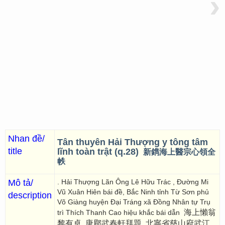
›
Nhan đề/
Tân thuyên Hải Thượng y tông tâm
title
lĩnh toàn trật (q.28)
新鐫海上醫宗心領全
帙
Mô tả/
. Hải Thượng Lãn Ông Lê Hữu Trác , Đường Mi
Vũ Xuân Hiên bái đề, Bắc Ninh tỉnh Từ Sơn phủ
description
Võ Giàng huyện Đại Tráng xã Đồng Nhân tự Trụ
海上懶翁
trì Thích Thanh Cao hiệu khắc bái dẫn
黎有卓, 唐郿武春軒拜題, 北寧省慈山府武江