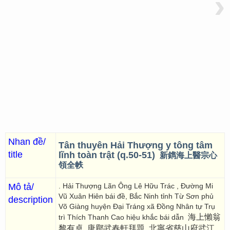
›
Nhan đề/
Tân thuyên Hải Thượng y tông tâm
title
lĩnh toàn trật (q.50-51)
新鐫海上醫宗心
領全帙
Mô tả/
. Hải Thượng Lãn Ông Lê Hữu Trác , Đường Mi
Vũ Xuân Hiên bái đề, Bắc Ninh tỉnh Từ Sơn phủ
description
Võ Giàng huyện Đại Tráng xã Đồng Nhân tự Trụ
海上懶翁
trì Thích Thanh Cao hiệu khắc bái dẫn
黎有卓, 唐郿武春軒拜題, 北寧省慈山府武江