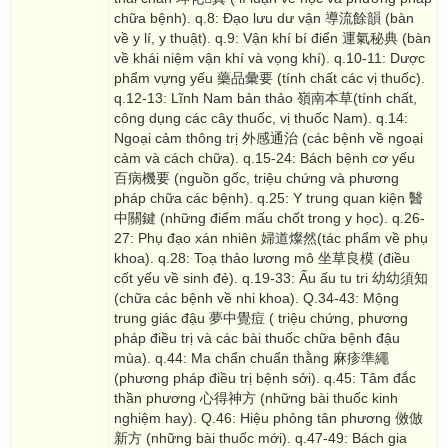
chữa bệnh). q.8: Đạo lưu dư vận 導流餘韻 (bàn
về y lí, y thuật). q.9: Vận khí bí điển 運氣秘典 (bàn
về khái niệm vận khí và vọng khí). q.10-11: Dược
phẩm vựng yếu 藥品彙要 (tính chất các vị thuốc).
q.12-13: Lĩnh Nam bản thảo 嶺南本草(tính chất,
công dụng các cây thuốc, vị thuốc Nam). q.14:
Ngoại cảm thông trị 外感通治 (các bệnh về ngoại
cảm và cách chữa). q.15-24: Bách bệnh cơ yếu
百病機要 (nguồn gốc, triệu chứng và phương
pháp chữa các bệnh). q.25: Y trung quan kiện 醫
中關鍵 (những điểm mấu chốt trong y học). q.26-
27: Phụ đạo xán nhiên 婦道燦然(tác phẩm về phụ
khoa). q.28: Toạ thảo lương mô 坐草良模 (điều
cốt yếu về sinh đẻ). q.19-33: Ấu ấu tu tri 幼幼須知
(chữa các bệnh về nhi khoa). Q.34-43: Mộng
trung giác đậu 夢中覺痘 ( triệu chứng, phương
pháp điều trị và các bài thuốc chữa bệnh đậu
mùa). q.44: Ma chẩn chuẩn thằng 麻疹準繩
(phương pháp điều trị bệnh sởi). q.45: Tâm đắc
thần phương 心得神方 (những bài thuốc kinh
nghiệm hay). Q.46: Hiệu phỏng tân phương 傚倣
新方 (những bài thuốc mới). q.47-49: Bách gia