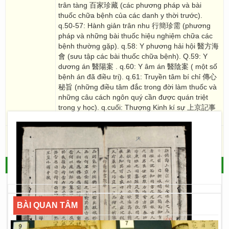
trân tàng 百家珍藏 (các phương pháp và bài
thuốc chữa bệnh của các danh y thời trước).
q.50-57: Hành giản trân nhu 行簡珍需 (phương
pháp và những bài thuốc hiệu nghiệm chữa các
bệnh thường gặp). q.58: Y phương hải hội 醫方海
會 (sưu tập các bài thuốc chữa bệnh). Q.59: Y
dương án 醫陽案 . q.60: Y âm án 醫陰案 ( một số
bệnh án đã điều trị). q.61: Truyền tâm bí chỉ 傳心
秘旨 (những điều tâm đắc trong đời làm thuốc và
những câu cách ngôn quý cần được quán triệt
trong y học). q.cuối: Thượng Kinh kí sự 上京記事
(Bài kí về Kinh đô Thăng Long (Hà Nội)).
Ghi chú/
Thiếu các quyển: 15,16,19,20,21,22,23,24. Trùng
bản: q.50-53: R.5017, R.1163, R.1107
note
QUAY LẠI
- THƯ VIỆN SỐ HÁN NÔM
BÀI QUAN TÂM