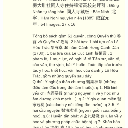
縣大壯社同人寺住持釋清高校刻拜引
. Đồng
同人寺藏板
北
Nhân tự tàng bản
: Bắc Ninh
寧
咸宜元
, Hàm Nghi nguyên niên [1885]
年
. 54 Images; 27 x 16
Tổng bộ sách gồm 61 quyển, cộng Quyển thủ 卷
首 và Quyển vĩ 卷尾. 2 bài tựa: 1 bài tựa của Lê
Hữu Trác 黎有卓 đề năm Cảnh Hưng Canh Dần
(1730), 1 bài tựa của Lê Cúc Linh 黎菊靈 , 1
phàm lệ, 1 mục lục, có nghi lễ tế Tiên sư, văn tế,
cáo văn, thơ vịnh, bài Y huấn. Toàn tập các trước
tác y học, triết học, văn học của danh y Lê Hữu
Trác, gồm những quyển sau đây:
Q.thủ: Y nghiệp thần chương 醫業神章 (những
điều tâm đắc trong đời làm thuốc). q.1: Nội kinh
yếu chỉ 内經要旨 (những nguyên lí về y học như
âm dương kinh mạch…). q.2: Y gia quan miện 醫
家冠冕 (các danh y nổi tiếng đời trước). q.3-5: Y
hải cầu nguyên 醫海求源 (ngọn nguồn của biển y
học). q.6: Huyễn tẫn phát vi 玄牝發溦 (lí luận về y
học và phương pháp chữa bệnh). q.7: Khôn hóa
thái chân 坤化񠈚真 ( lí luận về học và phương pháp