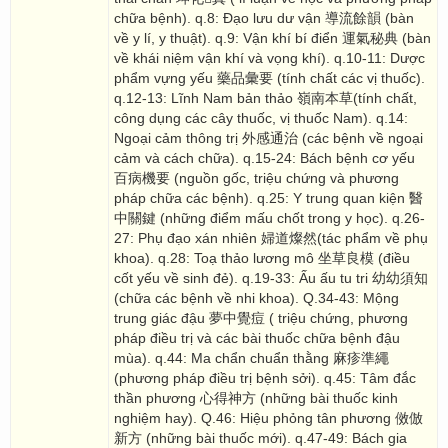
chữa bệnh). q.8: Đạo lưu dư vận 導流餘韻 (bàn
về y lí, y thuật). q.9: Vận khí bí điển 運氣秘典 (bàn
về khái niệm vận khí và vọng khí). q.10-11: Dược
phẩm vựng yếu 藥品彙要 (tính chất các vị thuốc).
q.12-13: Lĩnh Nam bản thảo 嶺南本草(tính chất,
công dụng các cây thuốc, vị thuốc Nam). q.14:
Ngoại cảm thông trị 外感通治 (các bệnh về ngoại
cảm và cách chữa). q.15-24: Bách bệnh cơ yếu
百病機要 (nguồn gốc, triệu chứng và phương
pháp chữa các bệnh). q.25: Y trung quan kiện 醫
中關鍵 (những điểm mấu chốt trong y học). q.26-
27: Phụ đạo xán nhiên 婦道燦然(tác phẩm về phụ
khoa). q.28: Toạ thảo lương mô 坐草良模 (điều
cốt yếu về sinh đẻ). q.19-33: Ấu ấu tu tri 幼幼須知
(chữa các bệnh về nhi khoa). Q.34-43: Mộng
trung giác đậu 夢中覺痘 ( triệu chứng, phương
pháp điều trị và các bài thuốc chữa bệnh đậu
mùa). q.44: Ma chẩn chuẩn thằng 麻疹準繩
(phương pháp điều trị bệnh sởi). q.45: Tâm đắc
thần phương 心得神方 (những bài thuốc kinh
nghiệm hay). Q.46: Hiệu phỏng tân phương 傚倣
新方 (những bài thuốc mới). q.47-49: Bách gia