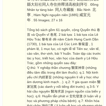
縣大壯社同人寺住持釋清高校刻拜引
. Đồng
同人寺藏板
北
Nhân tự tàng bản
: Bắc Ninh
寧
咸宜元
, Hàm Nghi nguyên niên [1885]
年
. 55 Images; 27 x 16
Tổng bộ sách gồm 61 quyển, cộng Quyển thủ 卷
首 và Quyển vĩ 卷尾. 2 bài tựa: 1 bài tựa của Lê
Hữu Trác 黎有卓 đề năm Cảnh Hưng Canh Dần
(1730), 1 bài tựa của Lê Cúc Linh 黎菊靈 , 1
phàm lệ, 1 mục lục, có nghi lễ tế Tiên sư, văn tế,
cáo văn, thơ vịnh, bài Y huấn. Toàn tập các trước
tác y học, triết học, văn học của danh y Lê Hữu
Trác, gồm những quyển sau đây:
Q.thủ: Y nghiệp thần chương 醫業神章 (những
điều tâm đắc trong đời làm thuốc). q.1: Nội kinh
yếu chỉ 内經要旨 (những nguyên lí về y học như
âm dương kinh mạch…). q.2: Y gia quan miện 醫
家冠冕 (các danh y nổi tiếng đời trước). q.3-5: Y
hải cầu nguyên 醫海求源 (ngọn nguồn của biển y
học). q.6: Huyễn tẫn phát vi 玄牝發溦 (lí luận về y
học và phương pháp chữa bệnh). q.7: Khôn hóa
thái chân 坤化񠈚真 ( lí luận về học và phương pháp