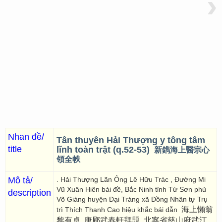
›
Nhan đề/
Tân thuyên Hải Thượng y tông tâm
title
lĩnh toàn trật (q.52-53)
新鐫海上醫宗心
領全帙
Mô tả/
. Hải Thượng Lãn Ông Lê Hữu Trác , Đường Mi
Vũ Xuân Hiên bái đề, Bắc Ninh tỉnh Từ Sơn phủ
description
Võ Giàng huyện Đại Tráng xã Đồng Nhân tự Trụ
海上懶翁
trì Thích Thanh Cao hiệu khắc bái dẫn
黎有卓, 唐郿武春軒拜題, 北寧省慈山府武江