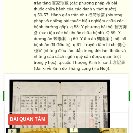
trân tàng 百家珍藏 (các phương pháp và bài
thuốc chữa bệnh của các danh y thời trước).
q.50-57: Hành giản trân nhu 行簡珍需 (phương
pháp và những bài thuốc hiệu nghiệm chữa các
bệnh thường gặp). q.58: Y phương hải hội 醫方海
會 (sưu tập các bài thuốc chữa bệnh). Q.59: Y
dương án 醫陽案 . q.60: Y âm án 醫陰案 ( một số
bệnh án đã điều trị). q.61: Truyền tâm bí chỉ 傳心
秘旨 (những điều tâm đắc trong đời làm thuốc và
những câu cách ngôn quý cần được quán triệt
trong y học). q.cuối: Thượng Kinh kí sự 上京記事
(Bài kí về Kinh đô Thăng Long (Hà Nội)).
Ghi chú/
Thiếu các quyển: 15,16,19,20,21,22,23,24.
note
QUAY LẠI
- THƯ VIỆN SỐ HÁN NÔM
BÀI QUAN TÂM