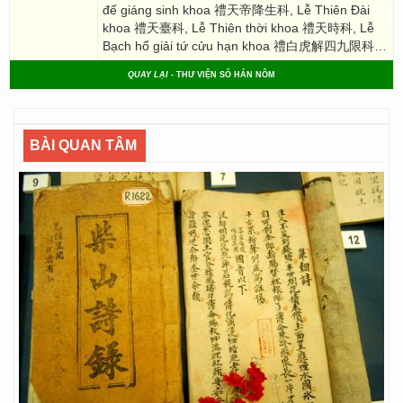
đế giáng sinh khoa 禮天帝降生科, Lễ Thiên Đài
khoa 禮天臺科, Lễ Thiên thời khoa 禮天時科, Lễ
Bạch hổ giải tứ cửu hạn khoa 禮白虎解四九限科…
QUAY LẠI
- THƯ VIỆN SỐ HÁN NÔM
BÀI QUAN TÂM