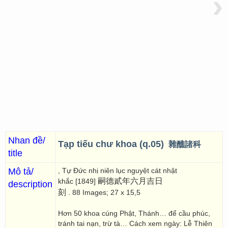
›
Nhan đề/
Tạp tiếu chư khoa (q.05)
雜醮諸科
title
Mô tả/
, Tự Đức nhị niên lục nguyệt cát nhật
嗣德貳年六月吉日
khắc [1849]
description
刻
. 88 Images; 27 x 15,5
Hơn 50 khoa cúng Phật, Thánh… để cầu phúc,
tránh tai nạn, trừ tà… Cách xem ngày: Lễ Thiên