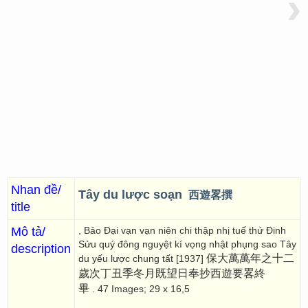
›
Nhan đề/
Tây du lược soạn
西遊畧撰
title
Mô tả/
, Bảo Đại vạn vạn niên chi thập nhị tuế thứ Đinh
Sửu quý đông nguyệt kí vọng nhật phụng sao Tây
description
保大萬萬年之十二
du yếu lược chung tất [1937]
歲次丁丑季冬月既望日奉抄西遊要畧終
畢
. 47 Images; 29 x 16,5