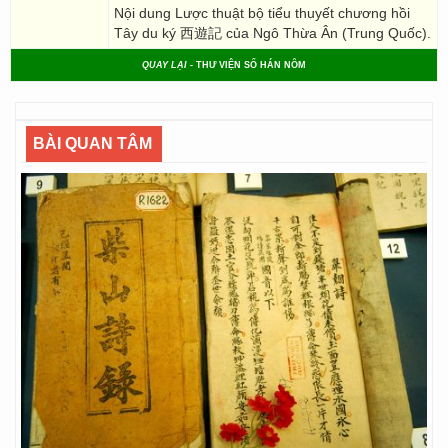
Nội dung Lược thuật bộ tiểu thuyết chương hồi
Tây du ký 西遊記 của Ngô Thừa Ân (Trung Quốc).
QUAY LẠI
- THƯ VIỆN SỐ HÁN NÔM
BÀI QUAN TÂM