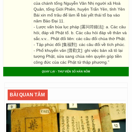
của chánh tổng Nguyễn Văn Nhị người xã Hoà
Quân, tổng Giới Phiên, huyện Trấn Yên, tỉnh Yên
Bái xin mổ trâu để làm lễ bái yết thái tổ bạ vào
năm Bảo Đại 11.
- Lược vấn bùa lục pháp [畧问符錄法]: a. Các câu
hỏi, đáp về Phật tổ. b. Các câu hỏi đáp về thân và
sắc.v.v... Phật đối liên: các câu đối chùa thờ Phật.
- Tập phúc đối [集福對]: các câu đối về tích phúc.
- Phổ khuyến văn [普勸文]: ghi việc bản xã tô lại
tượng Phật, sửa sang chùa nên quyên góp tiền
công đức của các Phật tử thập phương.”
QUAY LẠI
- THƯ VIỆN SỐ HÁN NÔM
BÀI QUAN TÂM