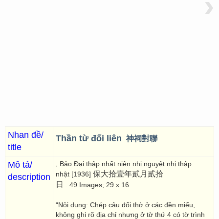
›
Nhan đề/
Thần từ đối liên
神祠對聯
title
Mô tả/
, Bảo Đại thập nhất niên nhị nguyệt nhị thập
保大拾壹年貳月貳拾
nhật [1936]
description
日
. 49 Images; 29 x 16
“Nội dung: Chép câu đối thờ ở các đền miếu,
không ghi rõ địa chỉ nhưng ở tờ thứ 4 có tờ trình