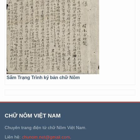
Sấm Trạng Trình ký bản chữ Nôm
CHỮ NÔM VIỆT NAM
Chuyên trang điện tử chữ Nôm Việt Nam.
Liên hệ:
chunom.net@gmail.com
.