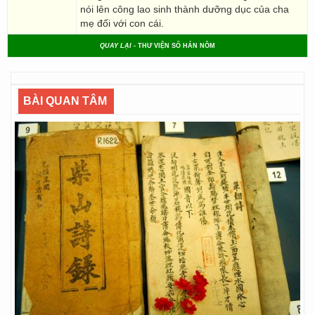
nói lên công lao sinh thành dưỡng dục của cha
mẹ đối với con cái.
QUAY LẠI
- THƯ VIỆN SỐ HÁN NÔM
BÀI QUAN TÂM