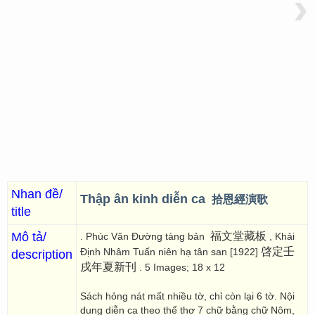
›
Nhan đề/
Thập ân kinh diễn ca
拾恩經演歌
title
Mô tả/
福文堂藏板
. Phúc Văn Đường tàng bản
, Khải
啓定壬
Định Nhâm Tuấn niên hạ tân san [1922]
description
戌年夏新刊
. 5 Images; 18 x 12
Sách hỏng nát mất nhiều tờ, chỉ còn lại 6 tờ. Nội
dung diễn ca theo thể thơ 7 chữ bằng chữ Nôm,