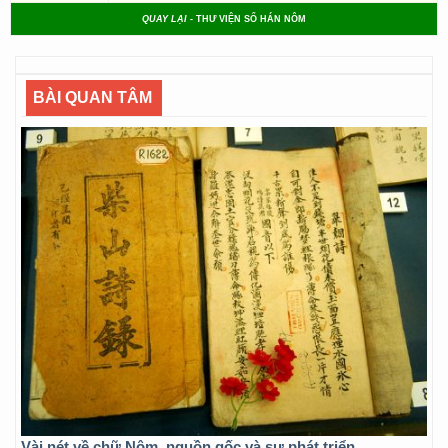
QUAY LẠI
- THƯ VIỆN SỐ HÁN NÔM
BÀI QUAN TÂM
Vài nét về chữ Nôm, nguồn gốc và sự phát triển