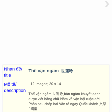
›
Nhan đề/
Thế vận ngâm
世運吟
title
Mô tả/
. 12 Images; 20 x 14
description
Thế vận ngâm 世運吟,bản ngâm khuyết danh
được viết bằng chữ Nôm về vận hội cuộc đời.
Phần sau chép bài Văn tế ngày Quốc khánh 文祭
𣈗國慶.