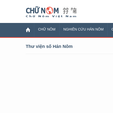
Chữ Nôm
CHỮ NÔM
NGHIÊN CỨU HÁN NÔM
Thư viện số Hán Nôm