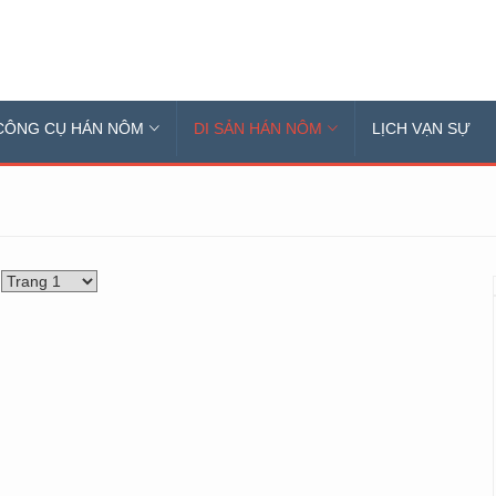
CÔNG CỤ HÁN NÔM
DI SẢN HÁN NÔM
LỊCH VẠN SỰ