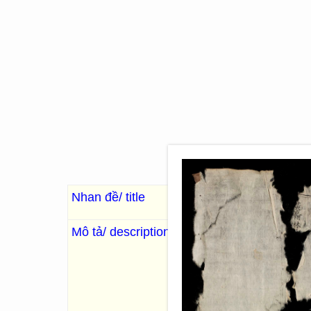
Nhan đề/ title
Thi kinh đại toàn ( q.
Mô tả/ description
. Toản tu :Hàn lâm viện học 
篡修:翰林院學士兼
Quảng
德拾年新鐫
. 109 Images; 2
Bộ sách kinh điển của Nho g
câu ca dao của nhân dân Trun