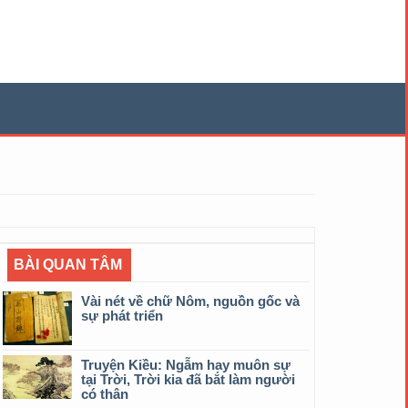
BÀI QUAN TÂM
Vài nét về chữ Nôm, nguồn gốc và
sự phát triển
Truyện Kiều: Ngẫm hay muôn sự
tại Trời, Trời kia đã bắt làm người
có thân