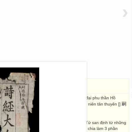
›
thủ)
詩經大全
sĩ kiêm tả xuân phường đại học sĩ phụng chính đại phu thần Hồ
左春坊大學士奉政大夫臣胡廣
嗣
, Tự Đức thập niên tân thuyên []
6 x 15
ia nằm trong Ngũ Kinh tương truyền do Khổng Tử san định từ những
g Hoa thời Xuân Thu. Thi kinh gồm 311 thiên, chia làm 3 phần