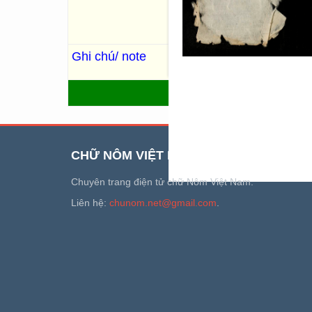
chính: Quốc phong 國風, Nhã 
Biến phong; Nhã 105 thiên gồ
Thương tụng. Ngoài ra còn 6 
Ghi chú/ note
Trùng bản: q.1-3: R.1308; q.1
R.1321, R.1322; q.14-15: R.
QUAY LẠI
CHỮ NÔM VIỆT NAM
Chuyên trang điện tử chữ Nôm Việt Nam.
Liên hệ:
chunom.net@gmail.com
.