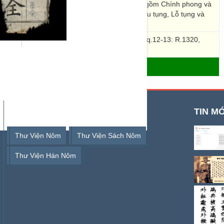
雅, Tụng 頌. Trong đó Quốc phong 160 thiên gồm Chính phong và
m Tiểu nhã và Đại nhã; Tụng 40 thiên gồm Chu tụng, Lỗ tụng và
thiên có đề mục mà không có lời.
: R.1304, R.1307; q.2: R.1305; q.4-6: R.1312; q.12-13: R.1320,
1325
- THƯ VIỆN SỐ HÁN NÔM
TỪ KHOÁ TÌM KIẾM
TIN MỚ
Thư Viện Nôm
Thư Viện Sách Nôm
Thư Viện Hán Nôm