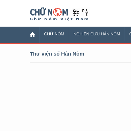
Chữ Nôm
CHỮ NÔM
NGHIÊN CỨU HÁN NÔM
Thư viện số Hán Nôm