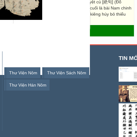
g nguyên thị yến [上元侍燕] (Tô Tử Chiêm), Tuyệt cú [絶句] (Đỗ
 Chiêm), Thanh minh [清明] (Đỗ Mục chi). Tờ cuối là bài Nam chinh
hép khoảng đời Nguyễn, các chữ húy Tự Đức kiêng húy bỏ thiếu
- THƯ VIỆN SỐ HÁN NÔM
TỪ KHOÁ TÌM KIẾM
TIN MỚ
Thư Viện Nôm
Thư Viện Sách Nôm
Thư Viện Hán Nôm