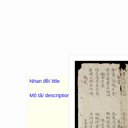
Nhan đề/ title
Thiên gia thi tuyển
千
Mô tả/ description
. Chung Bá tiên sinh bổ đính
“Chép thơ Thiên gia thi [千家
Xuân nhật ngẫu thành [春日偶成
(Tô Thức), Thành đông tảo
Phủ), Đề để bích gian [題邸壁