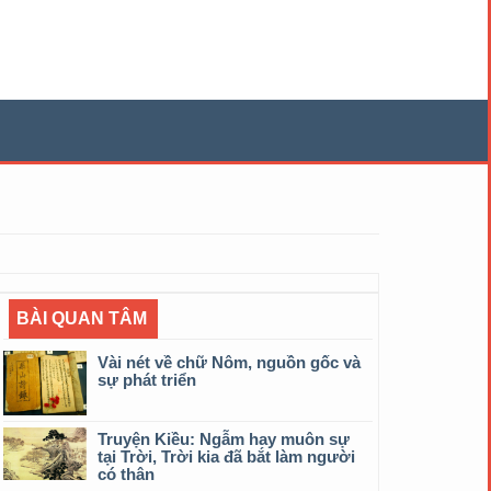
BÀI QUAN TÂM
Vài nét về chữ Nôm, nguồn gốc và
sự phát triển
Truyện Kiều: Ngẫm hay muôn sự
tại Trời, Trời kia đã bắt làm người
có thân