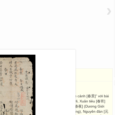
›
家詩選
鐘伯先生補訂
. 33 Images; 23 x 12,5
詩] của Trung Quốc. Mở đầu bằng chủ đề “xuân cảnh [春景]” với bài
] của Trình Hạo, Xuân nhật [春日] của Chu Hi, Xuân tiêu [春宵]
 xuân [城東早春] (Dương Cự Nguyên), Xuân dạ [春夜] (Dương Giới
間] (Trịnh Diệc Sơn), Sơ vũ [初雨] (Hàn Văn công), Nguyên đán [元