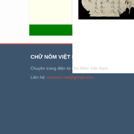
旦] (Vương Giới Phủ), Thượn
Phủ), Hải đường [海棠] (Tô Tử
[南征] của Mao Bá Ôn. Sách c
nét.”
QUAY LẠI
CHỮ NÔM VIỆT NAM
Chuyên trang điện tử chữ Nôm Việt Nam.
Liên hệ:
chunom.net@gmail.com
.