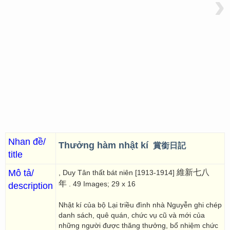
›
Nhan đề/
Thưởng hàm nhật kí
賞銜日記
title
Mô tả/
維新七八
, Duy Tân thất bát niên [1913-1914]
年
. 49 Images; 29 x 16
description
Nhật kí của bộ Lại triều đình nhà Nguyễn ghi chép
danh sách, quê quán, chức vụ cũ và mới của
những người được thăng thưởng, bổ nhiệm chức