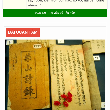
say rượu, kiện trời, bốn hào, sợ vợ, hai bên cùng
nhầm…”
QUAY LẠI
- THƯ VIỆN SỐ HÁN NÔM
BÀI QUAN TÂM