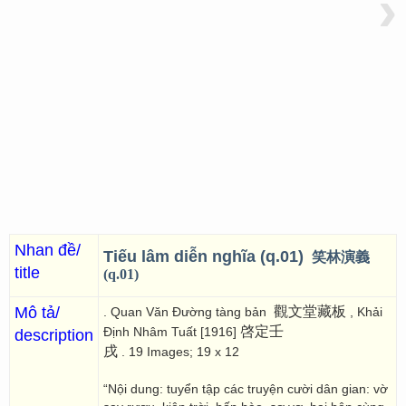
›
Nhan đề/
Tiếu lâm diễn nghĩa (q.01)
笑林演義
title
(q.01)
Mô tả/
觀文堂藏板
. Quan Văn Đường tàng bản
, Khải
啓定壬
Định Nhâm Tuất [1916]
description
戌
. 19 Images; 19 x 12
“Nội dung: tuyển tập các truyện cười dân gian: vờ