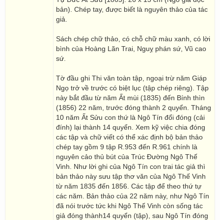
bản). Chép tay, được biết là nguyên thảo của tác
giả.
Sách chép chữ thảo, có chỗ chữ màu xanh, có lời
bình của Hoàng Lãn Trai, Nguỵ phán sứ, Vũ cao
sứ.
Tờ đầu ghi Thi văn toàn tập, ngoại trừ năm Giáp
Ngọ trở về trước có biệt lục (tập chép riêng). Tập
này bắt đầu từ năm Ất mùi (1835) đến Bính thìn
(1856) 22 năm, trước đóng thành 2 quyển. Tháng
10 năm Ất Sửu con thứ là Ngô Tín đổi đóng (cải
đính) lại thành 14 quyển. Xem kỹ việc chia đóng
các tập và chữ viết có thể xác định bộ bản thảo
chép tay gồm 9 tập R.953 đến R.961 chính là
nguyên cảo thủ bút của Trúc Đường Ngô Thế
Vinh. Như lời ghi của Ngô Tín con trai tác giả thì
bản thảo này sưu tập thơ văn của Ngô Thế Vinh
từ năm 1835 đến 1856. Các tập để theo thứ tự
các năm. Bản thảo của 22 năm này, như Ngô Tín
đã nói trước tức khi Ngô Thế Vinh còn sống tác
giả đóng thành14 quyển (tập), sau Ngô Tín đóng