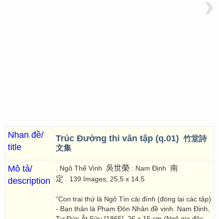
›
Nhan đề/
Trúc Đường thi văn tập (q.01)
竹堂詩
title
文集
Mô tả/
吳世榮
南
. Ngô Thế Vinh
: Nam Định
定
. 139 Images; 25,5 x 14,5
description
“Con trai thứ là Ngô Tín cải đính (đóng lại các tập)
- Bạn thân là Phạm Đôn Nhân đề vịnh. Nam Định,
Tự Đức Ất Sửu [1865]. 26 x 15 cm (Ngô gia độc