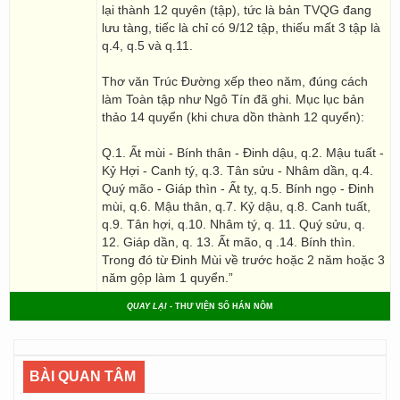
lại thành 12 quyên (tập), tức là bản TVQG đang
lưu tàng, tiếc là chỉ có 9/12 tập, thiếu mất 3 tập là
q.4, q.5 và q.11.
Thơ văn Trúc Đường xếp theo năm, đúng cách
làm Toàn tập như Ngô Tín đã ghi. Mục lục bản
thảo 14 quyển (khi chưa dồn thành 12 quyển):
Q.1. Ất mùi - Bính thân - Đinh dậu, q.2. Mậu tuất -
Kỷ Hợi - Canh tý, q.3. Tân sửu - Nhâm dần, q.4.
Quý mão - Giáp thìn - Ất tỵ, q.5. Bính ngọ - Đinh
mùi, q.6. Mậu thân, q.7. Kỷ dậu, q.8. Canh tuất,
q.9. Tân hợi, q.10. Nhâm tý, q. 11. Quý sửu, q.
12. Giáp dần, q. 13. Ất mão, q .14. Bính thìn.
Trong đó từ Đinh Mùi về trước hoặc 2 năm hoặc 3
năm gộp làm 1 quyển.”
QUAY LẠI
- THƯ VIỆN SỐ HÁN NÔM
BÀI QUAN TÂM