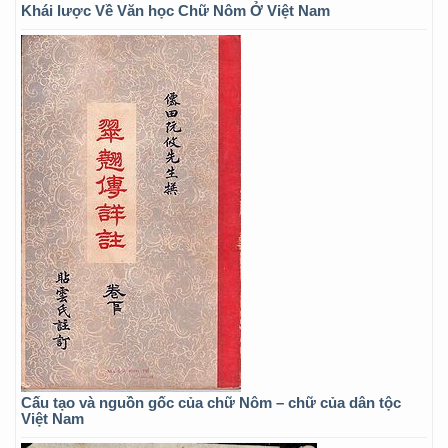
Khái lược Về Văn học Chữ Nôm Ở Việt Nam
Cấu tạo và nguồn gốc của chữ Nôm – chữ của dân tộc
Việt Nam