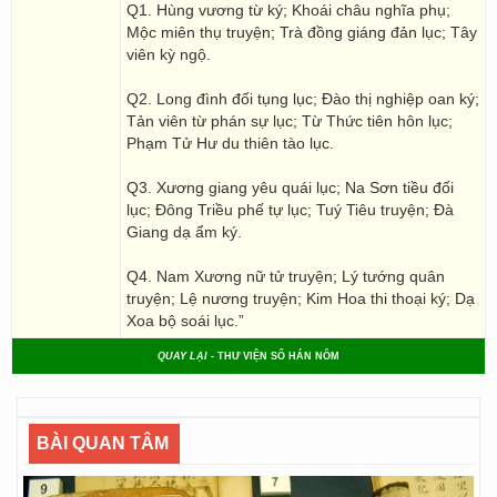
Q1. Hùng vương từ ký; Khoái châu nghĩa phụ;
Mộc miên thụ truyện; Trà đồng giáng đản lục; Tây
viên kỳ ngộ.
Q2. Long đình đối tụng lục; Đào thị nghiệp oan ký;
Tản viên từ phán sự lục; Từ Thức tiên hôn lục;
Phạm Tử Hư du thiên tào lục.
Q3. Xương giang yêu quái lục; Na Sơn tiều đối
lục; Đông Triều phế tự lục; Tuý Tiêu truyện; Đà
Giang dạ ẩm ký.
Q4. Nam Xương nữ tử truyện; Lý tướng quân
truyện; Lệ nương truyện; Kim Hoa thi thoại ký; Dạ
Xoa bộ soái lục.”
QUAY LẠI
- THƯ VIỆN SỐ HÁN NÔM
BÀI QUAN TÂM