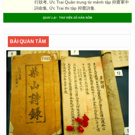
行狀考, Ức Trai Quân trung từ mệnh tập 抑齋軍中
詞命集, Ức Trai thi tập 抑齋詩集.
QUAY LẠI
- THƯ VIỆN SỐ HÁN NÔM
BÀI QUAN TÂM