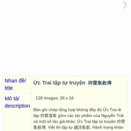
›
Nhan đề/
Ức Trai tập tự truyện
抑齋集敘傳
title
Mô tả/
. 128 Images; 28 x 16
description
Bản ghi chép tổng hợp không đầy đủ Ức Trai di
tập 抑齋遺集 gồm các tác phẩm của Nguyễn Trãi
và một số tác giả khác: Ức Trai tập tự truyện 抑齋
集敘傳, Việt thi tập tự 越詩集叙, Hành trạng khảo