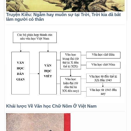
Truyện Kiều: Ngẫm hay muôn sự tại Trời, Trời kia đã bắt
làm người có thân
Khái lược Về Văn học Chữ Nôm Ở Việt Nam