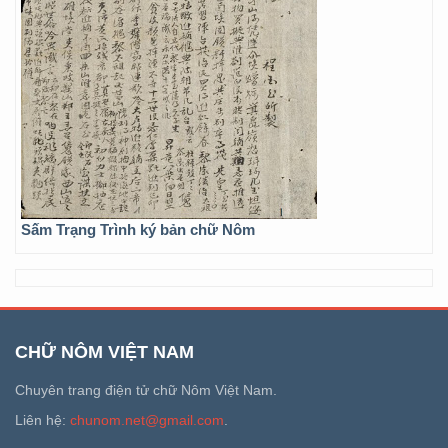
Sấm Trạng Trình ký bản chữ Nôm
CHỮ NÔM VIỆT NAM
Chuyên trang điện tử chữ Nôm Việt Nam.
Liên hệ:
chunom.net@gmail.com
.