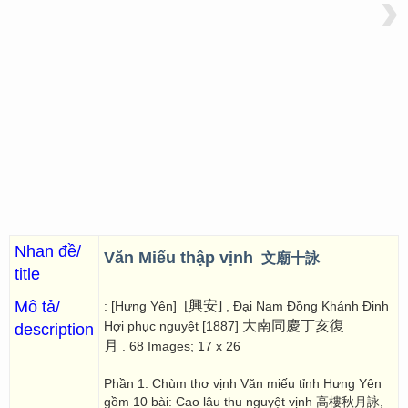
›
Nhan đề/
Văn Miếu thập vịnh
文廟十詠
title
Mô tả/
[興安]
: [Hưng Yên]
, Đại Nam Đồng Khánh Đinh
大南同慶丁亥復
Hợi phục nguyệt [1887]
description
月
. 68 Images; 17 x 26
Phần 1: Chùm thơ vịnh Văn miếu tỉnh Hưng Yên
gồm 10 bài: Cao lâu thu nguyệt vịnh 高樓秋月詠,