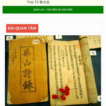
Thái Tổ 黎太祖.
QUAY LẠI
- THƯ VIỆN SỐ HÁN NÔM
BÀI QUAN TÂM