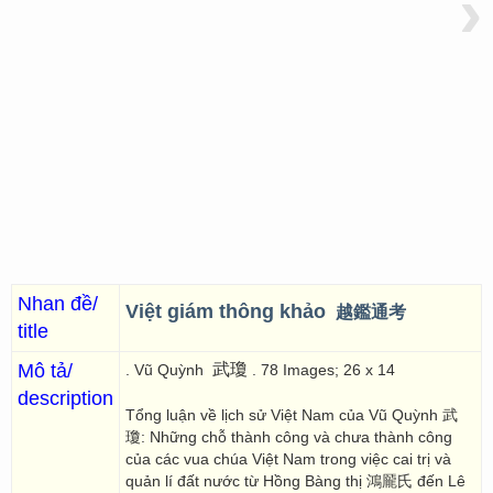
›
Nhan đề/
Việt giám thông khảo
越鑑通考
title
Mô tả/
武瓊
. Vũ Quỳnh
. 78 Images; 26 x 14
description
Tổng luận về lịch sử Việt Nam của Vũ Quỳnh 武
瓊: Những chỗ thành công và chưa thành công
của các vua chúa Việt Nam trong việc cai trị và
quản lí đất nước từ Hồng Bàng thị 鴻龎氏 đến Lê