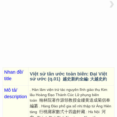
›
Nhan đề/
Việt sử tân ước toàn biên: Đại Việt
title
sử ước (q.01)
越史新約全編: 大越史約
Mô tả/
. Hàn lâm viện trứ tác nguyên lĩnh giáo thụ Kim
lâu Hoàng Đạo Thành Cúc Lữ phụng biên
description
翰林院著作源領教授金縷黄道成菊侶奉
toản
編纂
. Hàng Đào phố gia số nhị thập tứ Áng Hiên
行桃庯家數弍十四盎軒藏
河
tàng
: Hà Nội