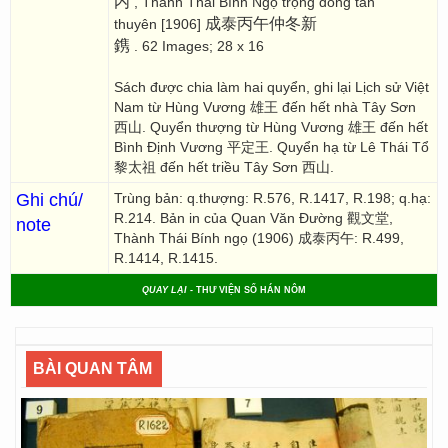
内
, Thành Thái Bính Ngọ trọng đông tân
成泰丙午仲冬新
thuyên [1906]
鎸
. 62 Images; 28 x 16
Sách được chia làm hai quyển, ghi lại Lịch sử Việt
Nam từ Hùng Vương 雄王 đến hết nhà Tây Sơn
西山. Quyển thượng từ Hùng Vương 雄王 đến hết
Bình Định Vương 平定王. Quyển hạ từ Lê Thái Tổ
黎太祖 đến hết triều Tây Sơn 西山.
Ghi chú/
Trùng bản: q.thượng: R.576, R.1417, R.198; q.hạ:
R.214. Bản in của Quan Văn Đường 觀文堂,
note
Thành Thái Bính ngọ (1906) 成泰丙午: R.499,
R.1414, R.1415.
QUAY LẠI
- THƯ VIỆN SỐ HÁN NÔM
BÀI QUAN TÂM