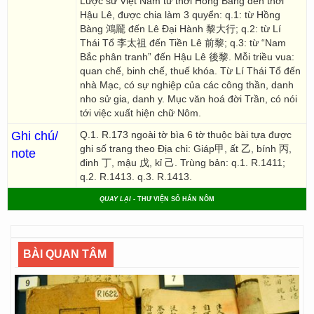
Lược sử Việt Nam từ thời Hồng Bàng đến thời
Hậu Lê, được chia làm 3 quyển: q.1: từ Hồng
Bàng 鴻龎 đến Lê Đại Hành 黎大行; q.2: từ Lí
Thái Tổ 李太祖 đến Tiền Lê 前黎; q.3: từ “Nam
Bắc phân tranh” đến Hậu Lê 後黎. Mỗi triều vua:
quan chế, binh chế, thuế khóa. Từ Lí Thái Tổ đến
nhà Mạc, có sự nghiệp của các công thần, danh
nho sử gia, danh y. Mục văn hoá đời Trần, có nói
tới việc xuất hiện chữ Nôm.
Ghi chú/
Q.1. R.173 ngoài tờ bìa 6 tờ thuộc bài tựa được
ghi số trang theo Địa chi: Giáp甲, ất 乙, bính 丙,
note
đinh 丁, mậu 戊, kỉ 己. Trùng bản: q.1. R.1411;
q.2. R.1413. q.3. R.1413.
QUAY LẠI
- THƯ VIỆN SỐ HÁN NÔM
BÀI QUAN TÂM