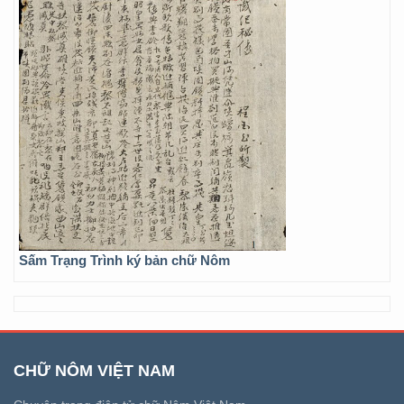
Sấm Trạng Trình ký bản chữ Nôm
CHỮ NÔM VIỆT NAM