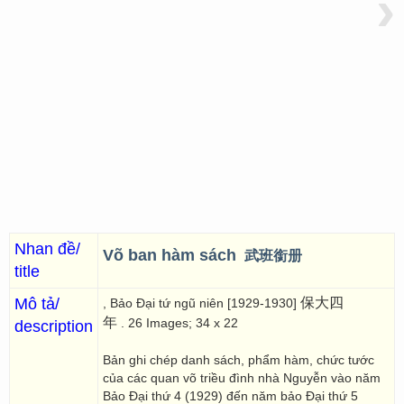
›
Nhan đề/
Võ ban hàm sách
武班銜册
title
Mô tả/
保大四
, Bảo Đại tứ ngũ niên [1929-1930]
年
. 26 Images; 34 x 22
description
Bản ghi chép danh sách, phẩm hàm, chức tước
của các quan võ triều đình nhà Nguyễn vào năm
Bảo Đại thứ 4 (1929) đến năm bảo Đại thứ 5