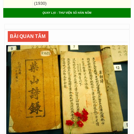
(1930)
QUAY LẠI
- THƯ VIỆN SỐ HÁN NÔM
BÀI QUAN TÂM