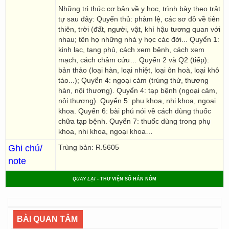
Những tri thức cơ bản về y học, trình bày theo trật
tự sau đây: Quyển thủ: phàm lệ, các sơ đồ về tiên
thiên, trời (đất, người, vật, khí hậu tương quan với
nhau; tên họ những nhà y học các đời... Quyển 1:
kinh lạc, tạng phủ, cách xem bệnh, cách xem
mạch, cách châm cứu… Quyển 2 và Q2 (tiếp):
bản thảo (loại hàn, loại nhiệt, loại ôn hoà, loại khô
táo...); Quyển 4: ngoại cảm (trúng thử, thương
hàn, nội thương). Quyển 4: tạp bệnh (ngoại cảm,
nội thương). Quyển 5: phụ khoa, nhi khoa, ngoại
khoa. Quyển 6: bài phú nói về cách dùng thuốc
chữa tạp bệnh. Quyển 7: thuốc dùng trong phụ
khoa, nhi khoa, ngoại khoa…
Ghi chú/
Trùng bản: R.5605
note
QUAY LẠI
- THƯ VIỆN SỐ HÁN NÔM
BÀI QUAN TÂM