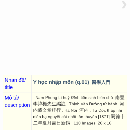
›
Nhan đề/
Y học nhập môn (q.01)
醫學入門
title
Mô tả/
南豐
. Nam Phong Lí huý Đĩnh tiên sinh biên chú
李諱梃先生編註
河
. Thịnh Văn Đường tử hành
description
内盛文堂梓行
河内
: Hà Nội
, Tự Đức thập nhị
嗣德十
niên hạ nguyệt cát nhật tân thuyên [1871]
二年夏月吉日新鎸
. 110 Images; 26 x 16