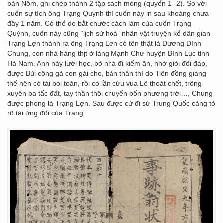
bản Nôm, ghi chép thành 2 tập sách mỏng (quyển 1 -2). So với
cuốn sự tích ông Trạng Quỳnh thì cuốn này in sau khoảng chưa
đầy 1 năm. Có thể do bắt chước cách làm của cuốn Trạng
Quỳnh, cuốn này cũng “lịch sử hoá” nhân vật truyện kể dân gian
Trạng Lợn thành ra ông Trạng Lợn có tên thật là Dương Đình
Chung, con nhà hàng thịt ở làng Mạnh Chư huyện Bình Lục tỉnh
Hà Nam. Anh này lười học, bỏ nhà đi kiếm ăn, nhờ giỏi đối đáp,
được Bùi công gả con gái cho, bản thân thì do Tiên đồng giáng
thế nên có tài bói toán, rồi có lần cứu vua Lê thoát chết, trông
xuyên ba tấc đất, tay thần thôi chuyển bốn phương trời…, Chung
được phong là Trạng Lợn. Sau được cử đi sứ Trung Quốc càng tỏ
rõ tài ứng đối của Trạng”