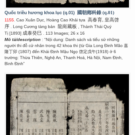
Quốc triều hương khoa lục (q.01)
國朝鄕科錄 (q.01)
高春育, 皇高啓
1155
. Cao Xuân Dục, Hoàng Cao Khải tựa
序
龍崗藏板
. Long Cương tàng bản
, Thành Thái Quý
成泰癸巳
Tị [1893]
. 113 Images; 26 x 16
Mô tả/description
: “Nội dung: Danh sách và tiểu sử những
người thi đỗ cử nhân trong 42 khoa thi (từ Gia Long Đinh Mão 嘉
隆丁卯 (1807) đến Khải Định Mậu Ngọ 啓定戊午(1918) ở 6
trường: Thừa Thiên, Nghệ An, Thanh Hoá, Hà Nội, Nam Định,
Bình Định”