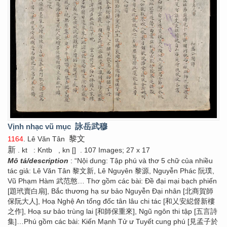
Vịnh nhạc vũ mục
詠岳武穆
黎文
1164
. Lê Văn Tân
新
. kt
: Kntb
, kn []
. 107 Images; 27 x 17
Mô tả/description
: “Nội dung: Tập phú và thơ 5 chữ của nhiều
tác giả: Lê Văn Tân 黎文新, Lê Nguyên 黎源, Nguyễn Phác 阮璞,
Vũ Phạm Hàm 武范憨… Thơ gồm các bài: Đề đại mại bạch phiến
[題玳賣白扇], Bắc thương hạ sư bảo Nguyễn Đại nhân [北商賀師
保阮大人], Hoạ Nghệ An tổng đốc tân lâu chi tác [和乂安縂督新樓
之作], Hoạ sư bảo trùng lai [和師保重來], Ngũ ngôn thi tập [五言詩
集]…Phú gồm các bài: Kiến Mạnh Tử ư Tuyết cung phú [見孟子於