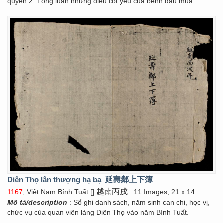
quyển 2: Tổng luận những điều cốt yếu của bệnh đậu mùa.
Diên Thọ lân thượng hạ bạ
延壽鄰上下簿
越南丙戌
1167
, Việt Nam Bính Tuất []
. 11 Images; 21 x 14
Mô tả/description
: Sổ ghi danh sách, năm sinh can chi, học vị,
chức vụ của quan viên làng Diên Thọ vào năm Bính Tuất.