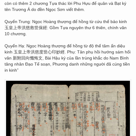
còn có thêm 2 chương Tựa thác lời Phu Hựu đế quân và Bạt ký
tên Trương Á do đền Ngọc Sơn viết thêm.
Quyển Trung: Ngọc Hoàng thượng đế hồng từ cứu thế bảo kinh
玉皇上帝洪慈救世保經: Gồm Tựa nguyên thư 6 thiên, chính văn
10 chương.
Quyển Hạ: Ngọc Hoàng thượng đế hồng từ độ thế tâm ấn diệu
kinh 玉皇上帝洪慈度世心印妙經. Phụ: Tân phụ hồi hướng sám hối
văn 新附回向懺悔文, Bài Hậu ký của lần trùng khắc do Nam Bình
tăng nhân Đạo Tế soạn, Phương danh những người đã cúng tiền
in kinh”