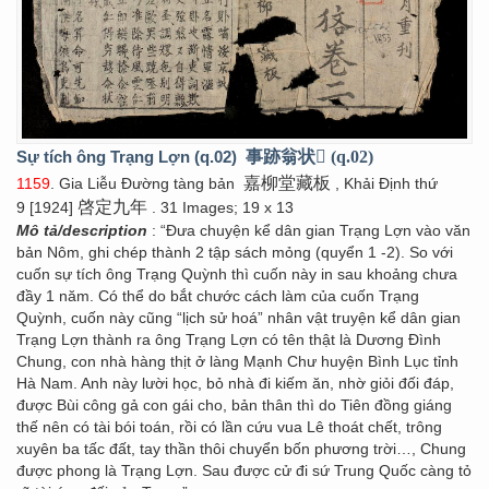
Sự tích ông Trạng Lợn (q.02)
事跡翁状𤞼 (q.02)
嘉柳堂藏板
1159
. Gia Liễu Đường tàng bản
, Khải Định thứ
啓定九年
9 [1924]
. 31 Images; 19 x 13
Mô tả/description
: “Đưa chuyện kể dân gian Trạng Lợn vào văn
bản Nôm, ghi chép thành 2 tập sách mỏng (quyển 1 -2). So với
cuốn sự tích ông Trạng Quỳnh thì cuốn này in sau khoảng chưa
đầy 1 năm. Có thể do bắt chước cách làm của cuốn Trạng
Quỳnh, cuốn này cũng “lịch sử hoá” nhân vật truyện kể dân gian
Trạng Lợn thành ra ông Trạng Lợn có tên thật là Dương Đình
Chung, con nhà hàng thịt ở làng Mạnh Chư huyện Bình Lục tỉnh
Hà Nam. Anh này lười học, bỏ nhà đi kiếm ăn, nhờ giỏi đối đáp,
được Bùi công gả con gái cho, bản thân thì do Tiên đồng giáng
thế nên có tài bói toán, rồi có lần cứu vua Lê thoát chết, trông
xuyên ba tấc đất, tay thần thôi chuyển bốn phương trời…, Chung
được phong là Trạng Lợn. Sau được cử đi sứ Trung Quốc càng tỏ