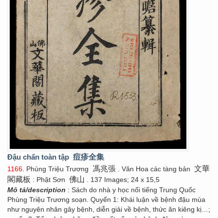
Đậu chẩn toàn tập
痘疹全集
馮兆張
文華
1166
. Phùng Triệu Trương
. Văn Hoa các tàng bản
閣藏板
佛山
: Phật Sơn
. 137 Images; 24 x 15,5
Mô tả/description
: Sách do nhà y học nổi tiếng Trung Quốc
Phùng Triệu Trương soạn. Quyển 1: Khái luận về bệnh đậu mùa
như nguyên nhân gây bệnh, diễn giải về bệnh, thức ăn kiêng kị…;