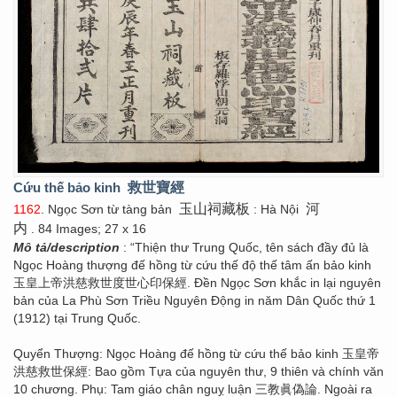
Cứu thế bảo kinh
救世寶經
玉山祠藏板
河
1162
. Ngọc Sơn từ tàng bản
: Hà Nội
内
. 84 Images; 27 x 16
Mô tả/description
: “Thiện thư Trung Quốc, tên sách đầy đủ là
Ngọc Hoàng thượng đế hồng từ cứu thế độ thế tâm ấn bảo kinh
玉皇上帝洪慈救世度世心印保經. Đền Ngọc Sơn khắc in lại nguyên
bản của La Phù Sơn Triều Nguyên Động in năm Dân Quốc thứ 1
(1912) tại Trung Quốc.
Quyển Thượng: Ngọc Hoàng đế hồng từ cứu thế bảo kinh 玉皇帝
洪慈救世保經: Bao gồm Tựa của nguyên thư, 9 thiên và chính văn
10 chương. Phụ: Tam giáo chân nguỵ luận 三教眞偽論. Ngoài ra