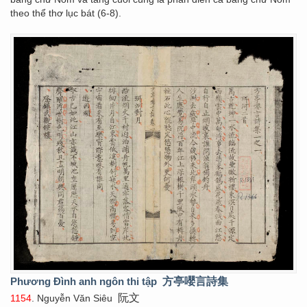
theo thể thơ lục bát (6-8).
Phương Đình anh ngôn thi tập
方亭嚶言詩集
阮文
1154
. Nguyễn Văn Siêu