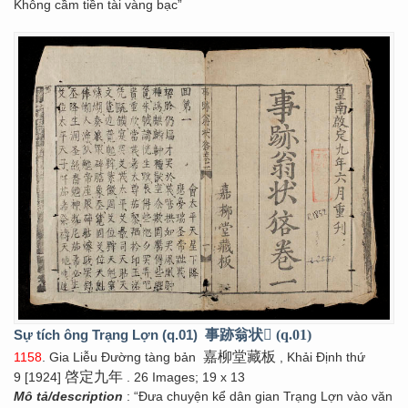
Không cầm tiền tài vàng bạc”
Sự tích ông Trạng Lợn (q.01)
事跡翁状𤞼 (q.01)
嘉柳堂藏板
1158
. Gia Liễu Đường tàng bản
, Khải Định thứ
啓定九年
9 [1924]
. 26 Images; 19 x 13
Mô tả/description
: “Đưa chuyện kể dân gian Trạng Lợn vào văn