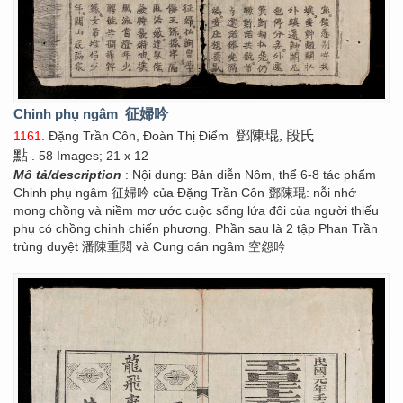
Chinh phụ ngâm
征婦吟
鄧陳琨, 段氏
1161
. Đặng Trần Côn, Đoàn Thị Điểm
點
. 58 Images; 21 x 12
Mô tả/description
: Nội dung: Bản diễn Nôm, thể 6-8 tác phẩm
Chinh phụ ngâm 征婦吟 của Đặng Trần Côn 鄧陳琨: nỗi nhớ
mong chồng và niềm mơ ước cuộc sống lứa đôi của người thiếu
phụ có chồng chinh chiến phương. Phần sau là 2 tập Phan Trần
trùng duyệt 潘陳重閲 và Cung oán ngâm 空怨吟