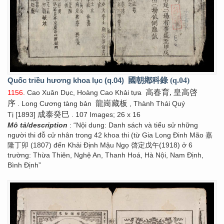
Quốc triều hương khoa lục (q.04)
國朝鄕科錄 (q.04)
高春育, 皇高啓
1156
. Cao Xuân Dục, Hoàng Cao Khải tựa
序
龍崗藏板
. Long Cương tàng bản
, Thành Thái Quý
成泰癸巳
Tị [1893]
. 107 Images; 26 x 16
Mô tả/description
: “Nội dung: Danh sách và tiểu sử những
người thi đỗ cử nhân trong 42 khoa thi (từ Gia Long Đinh Mão 嘉
隆丁卯 (1807) đến Khải Định Mậu Ngọ 啓定戊午(1918) ở 6
trường: Thừa Thiên, Nghệ An, Thanh Hoá, Hà Nội, Nam Định,
Bình Định”