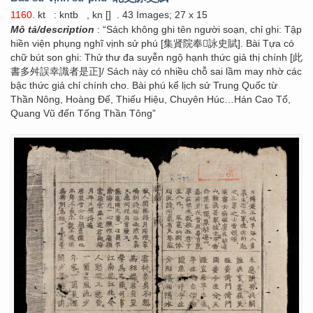
1160
. kt
: kntb
, kn []
. 43 Images; 27 x 15
Mô tả/description
: “Sách không ghi tên người soạn, chỉ ghi: Tập
hiền viện phụng nghĩ vịnh sử phú [集䝨院奉𢪀詠史賦]. Bài Tựa có
chữ bút son ghi: Thử thư đa suyễn ngộ hạnh thức giả thị chính [此
書多舛誤幸識者是正]/ Sách này có nhiều chỗ sai lầm may nhờ các
bậc thức giả chỉ chính cho. Bài phú kể lịch sử Trung Quốc từ
Thần Nông, Hoàng Đế, Thiếu Hiệu, Chuyên Húc…Hán Cao Tổ,
Quang Vũ đến Tống Thần Tông”