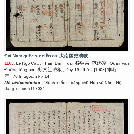
Đại Nam quốc sử diễn ca
大南國史演歌
黎吳吉, 范廷碎
1163
. Lê Ngô Cát, . Phạm Đình Toái
. Quan Văn
觀文堂藏板
維新二
Đường tàng bản
, Duy Tân thứ 2 [1908]
年
. 70 Images; 26 x 14
Mô tả/description
: “Sách khắc in bằng chữ Hán và Nôm. Nội
dung xin xem R.303”