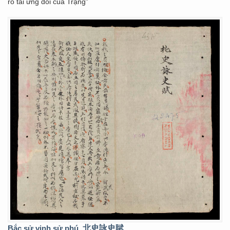
rõ tài ứng đối của Trạng”
Bắc sử vịnh sử phú
北史詠史賦