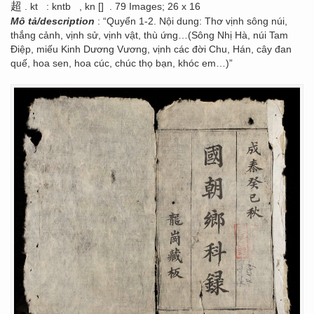
超
. kt
: kntb
, kn []
. 79 Images; 26 x 16
Mô tả/description
: “Quyển 1-2. Nội dung: Thơ vịnh sông núi,
thắng cảnh, vịnh sử, vịnh vật, thù ứng…(Sông Nhị Hà, núi Tam
Điệp, miếu Kinh Dương Vương, vịnh các đời Chu, Hán, cây đan
quế, hoa sen, hoa cúc, chúc thọ bạn, khóc em…)”