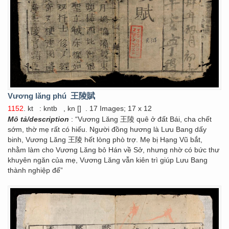
Vương lăng phú
王陵賦
1152
. kt
: kntb
, kn []
. 17 Images; 17 x 12
Mô tả/description
: “Vương Lăng 王陵 quê ở đất Bái, cha chết
sớm, thờ mẹ rất có hiếu. Người đồng hương là Lưu Bang dấy
binh, Vương Lăng 王陵 hết lòng phò trợ. Mẹ bị Hạng Vũ bắt,
nhằm làm cho Vương Lăng bỏ Hán về Sở, nhưng nhờ có bức thư
khuyên ngăn của mẹ, Vương Lăng vẫn kiên trì giúp Lưu Bang
thành nghiệp đế”