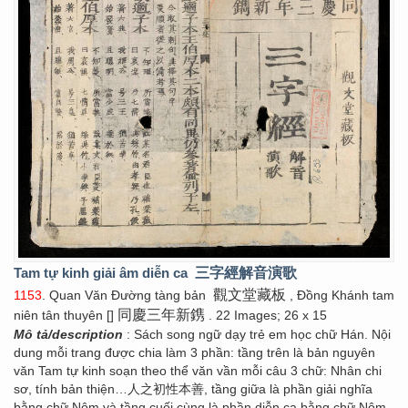
Tam tự kinh giải âm diễn ca
三字經解音演歌
觀文堂藏板
1153
. Quan Văn Đường tàng bản
, Đồng Khánh tam
同慶三年新鎸
niên tân thuyên []
. 22 Images; 26 x 15
Mô tả/description
: Sách song ngữ dạy trẻ em học chữ Hán. Nội
dung mỗi trang được chia làm 3 phần: tầng trên là bản nguyên
văn Tam tự kinh soạn theo thể văn vần mỗi câu 3 chữ: Nhân chi
sơ, tính bản thiện…人之初性本善, tầng giữa là phần giải nghĩa
bằng chữ Nôm và tầng cuối cùng là phần diễn ca bằng chữ Nôm