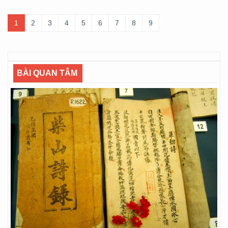
1
2
3
4
5
6
7
8
9
BÀI QUAN TÂM