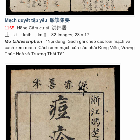
Mạch quyết tập yếu
脈訣集要
洪錦居
1165
. Hồng Cẩm cư sĩ
士
. kt
: kntb
, kn []
. 82 Images; 28 x 17
Mô tả/description
: “Nội dung: Sách ghi chép các loại mạch và
cách xem mạch. Cách xem mạch của các phái Đông Viên, Vương
Thúc Hoà và Trương Thái Tổ”