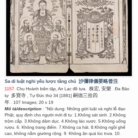
Sa di luật nghi yếu lược tằng chú
沙彌律儀要略曾注
株宏, 安樂
1157
. Chu Hoành biên tập, An Lạc đề tựa.
. Đa Bảo
多寶寺
嗣德三拾四
tự
, Tự Đức thứ 34 [1881]
年
. 107 Images; 20 x 19
Mô tả/description
: “Nội dung: Những giới luật và nghi lễ đạo
Phật, quy định cho người mới đi tu: 1.Không sát sinh. 2.Không
trộm cắp. 3.Không dâm dục. 4.Không láo xược. 5.Không uống
rượu. 6. Không trang điểm. 7.Không ca hát. 8.Không ngồi ghế
cao, không nằm giường rộng. 9. Không ăn quá lúc trưa. 10.