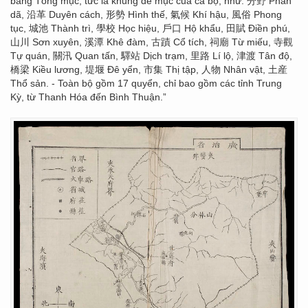
bảng Tổng mục, tức là khung đề mục của cả bộ, như: 分野 Phân
dã, 沿革 Duyên cách, 形勢 Hình thế, 氣候 Khí hậu, 風俗 Phong
tục, 城池 Thành trì, 學校 Học hiệu, 戶口 Hộ khẩu, 田賦 Điền phú,
山川 Sơn xuyên, 溪潭 Khê đàm, 古蹟 Cổ tích, 祠廟 Từ miếu, 寺觀
Tự quán, 關汛 Quan tấn, 驛站 Dịch trạm, 里路 Lí lộ, 津渡 Tân độ,
橋梁 Kiều lương, 堤堰 Đê yển, 市集 Thị tập, 人物 Nhân vật, 土産
Thổ sản. - Toàn bộ gồm 17 quyển, chỉ bao gồm các tỉnh Trung
Kỳ, từ Thanh Hóa đến Bình Thuận.”