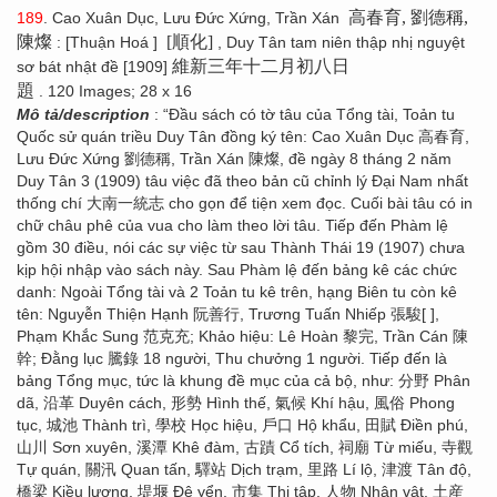
高春育, 劉德稱,
189
. Cao Xuân Dục, Lưu Đức Xứng, Trần Xán
陳燦
[順化]
: [Thuận Hoá ]
, Duy Tân tam niên thập nhị nguyệt
維新三年十二月初八日
sơ bát nhật đề [1909]
題
. 120 Images; 28 x 16
Mô tả/description
: “Đầu sách có tờ tâu của Tổng tài, Toản tu
Quốc sử quán triều Duy Tân đồng ký tên: Cao Xuân Dục 高春育,
Lưu Đức Xứng 劉德稱, Trần Xán 陳燦, đề ngày 8 tháng 2 năm
Duy Tân 3 (1909) tâu việc đã theo bản cũ chỉnh lý Đại Nam nhất
thống chí 大南一統志 cho gọn để tiện xem đọc. Cuối bài tâu có in
chữ châu phê của vua cho làm theo lời tâu. Tiếp đến Phàm lệ
gồm 30 điều, nói các sự việc từ sau Thành Thái 19 (1907) chưa
kịp hội nhập vào sách này. Sau Phàm lệ đến bảng kê các chức
danh: Ngoài Tổng tài và 2 Toản tu kê trên, hạng Biên tu còn kê
tên: Nguyễn Thiện Hạnh 阮善行, Trương Tuấn Nhiếp 張駿[ ],
Phạm Khắc Sung 范克充; Khảo hiệu: Lê Hoàn 黎完, Trần Cán 陳
幹; Đằng lục 騰錄 18 người, Thu chưởng 1 người. Tiếp đến là
bảng Tổng mục, tức là khung đề mục của cả bộ, như: 分野 Phân
dã, 沿革 Duyên cách, 形勢 Hình thế, 氣候 Khí hậu, 風俗 Phong
tục, 城池 Thành trì, 學校 Học hiệu, 戶口 Hộ khẩu, 田賦 Điền phú,
山川 Sơn xuyên, 溪潭 Khê đàm, 古蹟 Cổ tích, 祠廟 Từ miếu, 寺觀
Tự quán, 關汛 Quan tấn, 驛站 Dịch trạm, 里路 Lí lộ, 津渡 Tân độ,
橋梁 Kiều lương, 堤堰 Đê yển, 市集 Thị tập, 人物 Nhân vật, 土産