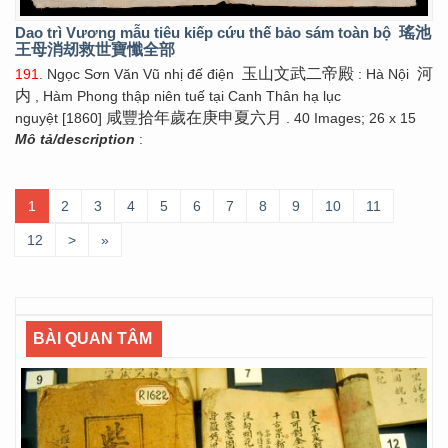
Dao trì Vương mẫu tiêu kiếp cứu thế bảo sám toàn bộ
瑤池
王母消刼救世寶懺全部
玉山文武二帝殿
河
191
. Ngọc Sơn Văn Vũ nhị đế điện
: Hà Nội
内
, Hàm Phong thập niên tuế tại Canh Thân hạ lục
咸豐拾年歲在庚申夏六月
nguyệt [1860]
. 40 Images; 26 x 15
Mô tả/description
:
1
2
3
4
5
6
7
8
9
10
11
12
>
»
BÀI QUAN TÂM