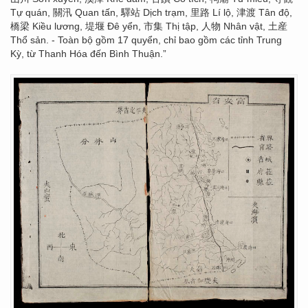
Tự quán, 關汛 Quan tấn, 驛站 Dịch trạm, 里路 Lí lộ, 津渡 Tân độ,
橋梁 Kiều lương, 堤堰 Đê yển, 市集 Thị tập, 人物 Nhân vật, 土産
Thổ sản. - Toàn bộ gồm 17 quyển, chỉ bao gồm các tỉnh Trung
Kỳ, từ Thanh Hóa đến Bình Thuận.”