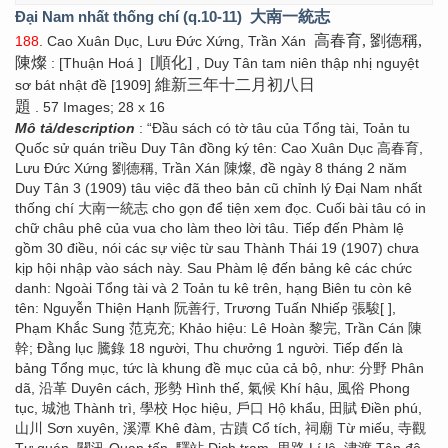
Đại Nam nhất thống chí (q.10-11)
大南一統志
高春育, 劉德稱,
188
. Cao Xuân Dục, Lưu Đức Xứng, Trần Xán
陳燦
[順化]
: [Thuận Hoá ]
, Duy Tân tam niên thập nhị nguyệt
維新三年十二月初八日
sơ bát nhật đề [1909]
題
. 57 Images; 28 x 16
Mô tả/description
: “Đầu sách có tờ tâu của Tổng tài, Toản tu
Quốc sử quán triều Duy Tân đồng ký tên: Cao Xuân Dục 高春育,
Lưu Đức Xứng 劉德稱, Trần Xán 陳燦, đề ngày 8 tháng 2 năm
Duy Tân 3 (1909) tâu việc đã theo bản cũ chỉnh lý Đại Nam nhất
thống chí 大南一統志 cho gọn để tiện xem đọc. Cuối bài tâu có in
chữ châu phê của vua cho làm theo lời tâu. Tiếp đến Phàm lệ
gồm 30 điều, nói các sự việc từ sau Thành Thái 19 (1907) chưa
kịp hội nhập vào sách này. Sau Phàm lệ đến bảng kê các chức
danh: Ngoài Tổng tài và 2 Toản tu kê trên, hạng Biên tu còn kê
tên: Nguyễn Thiện Hạnh 阮善行, Trương Tuấn Nhiếp 張駿[ ],
Phạm Khắc Sung 范克充; Khảo hiệu: Lê Hoàn 黎完, Trần Cán 陳
幹; Đằng lục 騰錄 18 người, Thu chưởng 1 người. Tiếp đến là
bảng Tổng mục, tức là khung đề mục của cả bộ, như: 分野 Phân
dã, 沿革 Duyên cách, 形勢 Hình thế, 氣候 Khí hậu, 風俗 Phong
tục, 城池 Thành trì, 學校 Học hiệu, 戶口 Hộ khẩu, 田賦 Điền phú,
山川 Sơn xuyên, 溪潭 Khê đàm, 古蹟 Cổ tích, 祠廟 Từ miếu, 寺觀