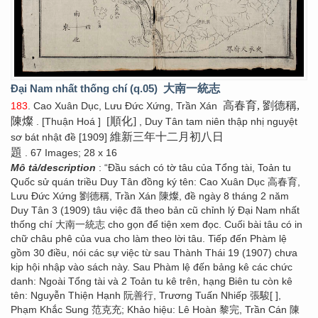
Đại Nam nhất thống chí (q.05)
大南一統志
高春育, 劉德稱,
183
. Cao Xuân Dục, Lưu Đức Xứng, Trần Xán
陳燦
[順化]
. [Thuận Hoá ]
, Duy Tân tam niên thập nhị nguyệt
維新三年十二月初八日
sơ bát nhật đề [1909]
題
. 67 Images; 28 x 16
Mô tả/description
: “Đầu sách có tờ tâu của Tổng tài, Toản tu
Quốc sử quán triều Duy Tân đồng ký tên: Cao Xuân Dục 高春育,
Lưu Đức Xứng 劉德稱, Trần Xán 陳燦, đề ngày 8 tháng 2 năm
Duy Tân 3 (1909) tâu việc đã theo bản cũ chỉnh lý Đại Nam nhất
thống chí 大南一統志 cho gọn để tiện xem đọc. Cuối bài tâu có in
chữ châu phê của vua cho làm theo lời tâu. Tiếp đến Phàm lệ
gồm 30 điều, nói các sự việc từ sau Thành Thái 19 (1907) chưa
kịp hội nhập vào sách này. Sau Phàm lệ đến bảng kê các chức
danh: Ngoài Tổng tài và 2 Toản tu kê trên, hạng Biên tu còn kê
tên: Nguyễn Thiện Hạnh 阮善行, Trương Tuấn Nhiếp 張駿[ ],
Phạm Khắc Sung 范克充; Khảo hiệu: Lê Hoàn 黎完, Trần Cán 陳