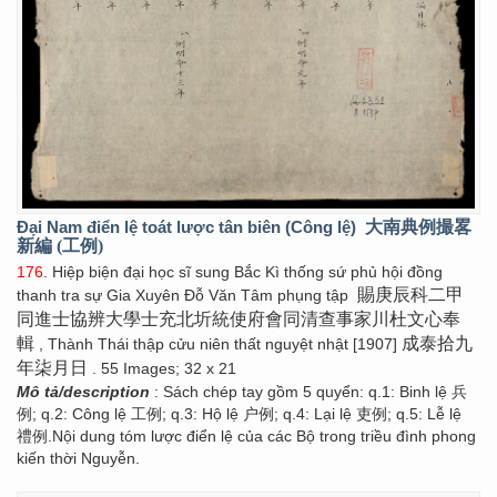
Đại Nam điển lệ toát lược tân biên (Công lệ)
大南典例撮畧
新編 (工例)
176
. Hiệp biện đại học sĩ sung Bắc Kì thống sứ phủ hội đồng
賜庚辰科二甲
thanh tra sự Gia Xuyên Đỗ Văn Tâm phụng tập
同進士協辨大學士充北圻統使府會同清查事家川杜文心奉
輯
成泰拾九
, Thành Thái thập cửu niên thất nguyệt nhật [1907]
年柒月日
. 55 Images; 32 x 21
Mô tả/description
: Sách chép tay gồm 5 quyển: q.1: Binh lệ 兵
例; q.2: Công lệ 工例; q.3: Hộ lệ 户例; q.4: Lại lệ 吏例; q.5: Lễ lệ
禮例.Nội dung tóm lược điển lệ của các Bộ trong triều đình phong
kiến thời Nguyễn.