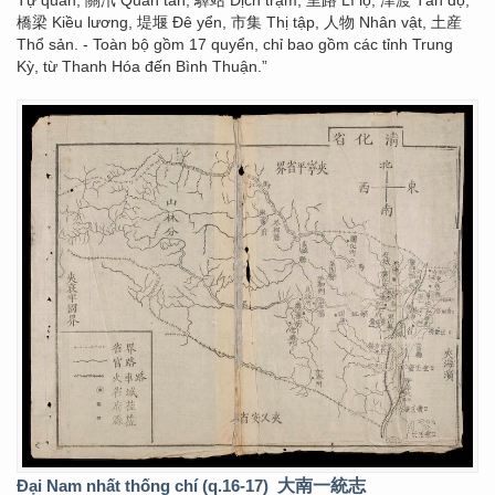
Tự quán, 關汛 Quan tấn, 驛站 Dịch trạm, 里路 Lí lộ, 津渡 Tân độ,
橋梁 Kiều lương, 堤堰 Đê yển, 市集 Thị tập, 人物 Nhân vật, 土産
Thổ sản. - Toàn bộ gồm 17 quyển, chỉ bao gồm các tỉnh Trung
Kỳ, từ Thanh Hóa đến Bình Thuận.”
Đại Nam nhất thống chí (q.16-17)
大南一統志