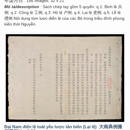
年柒月日
. 156 Images; 32 x 21
Mô tả/description
: Sách chép tay gồm 5 quyển: q.1: Binh lệ 兵
例; q.2: Công lệ 工例; q.3: Hộ lệ 户例; q.4: Lại lệ 吏例; q.5: Lễ lệ
禮例.Nội dung tóm lược điển lệ của các Bộ trong triều đình phong
kiến thời Nguyễn.
Đại Nam điển lệ toát yếu lược tân biên (Lại lệ)
大南典例撮