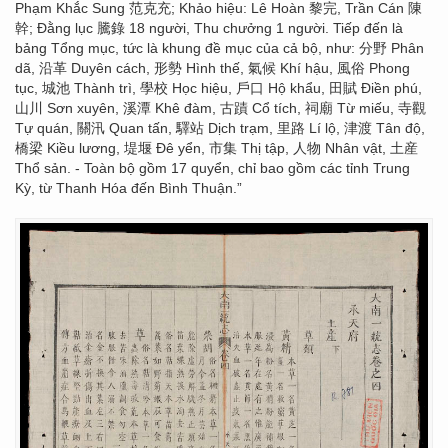
Phạm Khắc Sung 范克充; Khảo hiệu: Lê Hoàn 黎完, Trần Cán 陳
幹; Đằng lục 騰錄 18 người, Thu chưởng 1 người. Tiếp đến là
bảng Tổng mục, tức là khung đề mục của cả bộ, như: 分野 Phân
dã, 沿革 Duyên cách, 形勢 Hình thế, 氣候 Khí hậu, 風俗 Phong
tục, 城池 Thành trì, 學校 Học hiệu, 戶口 Hộ khẩu, 田賦 Điền phú,
山川 Sơn xuyên, 溪潭 Khê đàm, 古蹟 Cổ tích, 祠廟 Từ miếu, 寺觀
Tự quán, 關汛 Quan tấn, 驛站 Dịch trạm, 里路 Lí lộ, 津渡 Tân độ,
橋梁 Kiều lương, 堤堰 Đê yển, 市集 Thị tập, 人物 Nhân vật, 土産
Thổ sản. - Toàn bộ gồm 17 quyển, chỉ bao gồm các tỉnh Trung
Kỳ, từ Thanh Hóa đến Bình Thuận.”