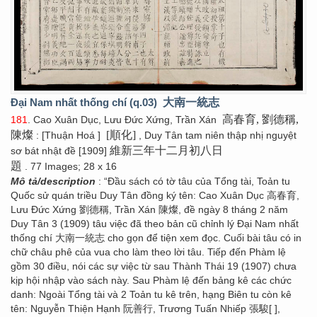
Đại Nam nhất thống chí (q.03)
大南一統志
高春育, 劉德稱,
181
. Cao Xuân Dục, Lưu Đức Xứng, Trần Xán
陳燦
[順化]
: [Thuận Hoá ]
, Duy Tân tam niên thập nhị nguyệt
維新三年十二月初八日
sơ bát nhật đề [1909]
題
. 77 Images; 28 x 16
Mô tả/description
: “Đầu sách có tờ tâu của Tổng tài, Toản tu
Quốc sử quán triều Duy Tân đồng ký tên: Cao Xuân Dục 高春育,
Lưu Đức Xứng 劉德稱, Trần Xán 陳燦, đề ngày 8 tháng 2 năm
Duy Tân 3 (1909) tâu việc đã theo bản cũ chỉnh lý Đại Nam nhất
thống chí 大南一統志 cho gọn để tiện xem đọc. Cuối bài tâu có in
chữ châu phê của vua cho làm theo lời tâu. Tiếp đến Phàm lệ
gồm 30 điều, nói các sự việc từ sau Thành Thái 19 (1907) chưa
kịp hội nhập vào sách này. Sau Phàm lệ đến bảng kê các chức
danh: Ngoài Tổng tài và 2 Toản tu kê trên, hạng Biên tu còn kê
tên: Nguyễn Thiện Hạnh 阮善行, Trương Tuấn Nhiếp 張駿[ ],