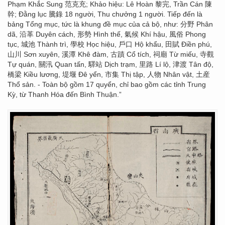
Phạm Khắc Sung 范克充; Khảo hiệu: Lê Hoàn 黎完, Trần Cán 陳
幹; Đằng lục 騰錄 18 người, Thu chưởng 1 người. Tiếp đến là
bảng Tổng mục, tức là khung đề mục của cả bộ, như: 分野 Phân
dã, 沿革 Duyên cách, 形勢 Hình thế, 氣候 Khí hậu, 風俗 Phong
tục, 城池 Thành trì, 學校 Học hiệu, 戶口 Hộ khẩu, 田賦 Điền phú,
山川 Sơn xuyên, 溪潭 Khê đàm, 古蹟 Cổ tích, 祠廟 Từ miếu, 寺觀
Tự quán, 關汛 Quan tấn, 驛站 Dịch trạm, 里路 Lí lộ, 津渡 Tân độ,
橋梁 Kiều lương, 堤堰 Đê yển, 市集 Thị tập, 人物 Nhân vật, 土産
Thổ sản. - Toàn bộ gồm 17 quyển, chỉ bao gồm các tỉnh Trung
Kỳ, từ Thanh Hóa đến Bình Thuận.”