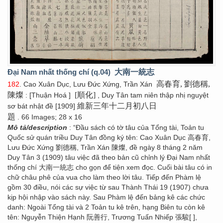
Đại Nam nhất thống chí (q.04)
大南一統志
高春育, 劉德稱,
182
. Cao Xuân Dục, Lưu Đức Xứng, Trần Xán
陳燦
[順化]
: [Thuận Hoá ]
, Duy Tân tam niên thập nhị nguyệt
維新三年十二月初八日
sơ bát nhật đề [1909]
題
. 66 Images; 28 x 16
Mô tả/description
: “Đầu sách có tờ tâu của Tổng tài, Toản tu
Quốc sử quán triều Duy Tân đồng ký tên: Cao Xuân Dục 高春育,
Lưu Đức Xứng 劉德稱, Trần Xán 陳燦, đề ngày 8 tháng 2 năm
Duy Tân 3 (1909) tâu việc đã theo bản cũ chỉnh lý Đại Nam nhất
thống chí 大南一統志 cho gọn để tiện xem đọc. Cuối bài tâu có in
chữ châu phê của vua cho làm theo lời tâu. Tiếp đến Phàm lệ
gồm 30 điều, nói các sự việc từ sau Thành Thái 19 (1907) chưa
kịp hội nhập vào sách này. Sau Phàm lệ đến bảng kê các chức
danh: Ngoài Tổng tài và 2 Toản tu kê trên, hạng Biên tu còn kê
tên: Nguyễn Thiện Hạnh 阮善行, Trương Tuấn Nhiếp 張駿[ ],