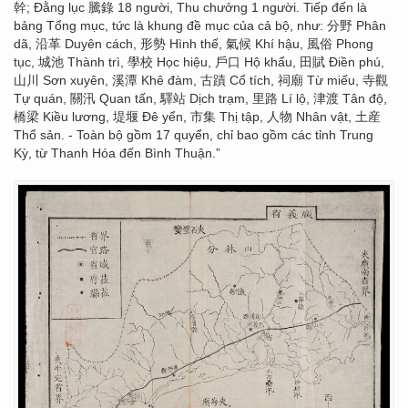
幹; Đằng lục 騰錄 18 người, Thu chưởng 1 người. Tiếp đến là
bảng Tổng mục, tức là khung đề mục của cả bộ, như: 分野 Phân
dã, 沿革 Duyên cách, 形勢 Hình thế, 氣候 Khí hậu, 風俗 Phong
tục, 城池 Thành trì, 學校 Học hiệu, 戶口 Hộ khẩu, 田賦 Điền phú,
山川 Sơn xuyên, 溪潭 Khê đàm, 古蹟 Cổ tích, 祠廟 Từ miếu, 寺觀
Tự quán, 關汛 Quan tấn, 驛站 Dịch trạm, 里路 Lí lộ, 津渡 Tân độ,
橋梁 Kiều lương, 堤堰 Đê yển, 市集 Thị tập, 人物 Nhân vật, 土産
Thổ sản. - Toàn bộ gồm 17 quyển, chỉ bao gồm các tỉnh Trung
Kỳ, từ Thanh Hóa đến Bình Thuận.”