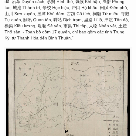
dã, 沿革 Duyên cách, 形勢 Hình thế, 氣候 Khí hậu, 風俗 Phong
tục, 城池 Thành trì, 學校 Học hiệu, 戶口 Hộ khẩu, 田賦 Điền phú,
山川 Sơn xuyên, 溪潭 Khê đàm, 古蹟 Cổ tích, 祠廟 Từ miếu, 寺觀
Tự quán, 關汛 Quan tấn, 驛站 Dịch trạm, 里路 Lí lộ, 津渡 Tân độ,
橋梁 Kiều lương, 堤堰 Đê yển, 市集 Thị tập, 人物 Nhân vật, 土産
Thổ sản. - Toàn bộ gồm 17 quyển, chỉ bao gồm các tỉnh Trung
Kỳ, từ Thanh Hóa đến Bình Thuận.”