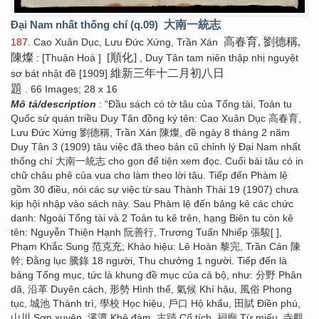
Đại Nam nhất thống chí (q.09)
大南一統志
高春育, 劉德稱,
187
. Cao Xuân Dục, Lưu Đức Xứng, Trần Xán
陳燦
[順化]
: [Thuận Hoá ]
, Duy Tân tam niên thập nhị nguyệt
維新三年十二月初八日
sơ bát nhật đề [1909]
題
. 66 Images; 28 x 16
Mô tả/description
: “Đầu sách có tờ tâu của Tổng tài, Toản tu
Quốc sử quán triều Duy Tân đồng ký tên: Cao Xuân Dục 高春育,
Lưu Đức Xứng 劉德稱, Trần Xán 陳燦, đề ngày 8 tháng 2 năm
Duy Tân 3 (1909) tâu việc đã theo bản cũ chỉnh lý Đại Nam nhất
thống chí 大南一統志 cho gọn để tiện xem đọc. Cuối bài tâu có in
chữ châu phê của vua cho làm theo lời tâu. Tiếp đến Phàm lệ
gồm 30 điều, nói các sự việc từ sau Thành Thái 19 (1907) chưa
kịp hội nhập vào sách này. Sau Phàm lệ đến bảng kê các chức
danh: Ngoài Tổng tài và 2 Toản tu kê trên, hạng Biên tu còn kê
tên: Nguyễn Thiện Hạnh 阮善行, Trương Tuấn Nhiếp 張駿[ ],
Phạm Khắc Sung 范克充; Khảo hiệu: Lê Hoàn 黎完, Trần Cán 陳
幹; Đằng lục 騰錄 18 người, Thu chưởng 1 người. Tiếp đến là
bảng Tổng mục, tức là khung đề mục của cả bộ, như: 分野 Phân
dã, 沿革 Duyên cách, 形勢 Hình thế, 氣候 Khí hậu, 風俗 Phong
tục, 城池 Thành trì, 學校 Học hiệu, 戶口 Hộ khẩu, 田賦 Điền phú,
山川 Sơn xuyên, 溪潭 Khê đàm, 古蹟 Cổ tích, 祠廟 Từ miếu, 寺觀