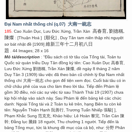
Đại Nam nhất thống chí (q.07)
大南一統志
高春育, 劉德稱,
185
. Cao Xuân Dục, Lưu Đức Xứng, Trần Xán
陳燦
[順化]
: [Thuận Hoá ]
, Duy Tân tam niên thập nhị nguyệt
維新三年十二月初八日
sơ bát nhật đề [1909]
題
. 44 Images; 28 x 16
Mô tả/description
: “Đầu sách có tờ tâu của Tổng tài, Toản tu
Quốc sử quán triều Duy Tân đồng ký tên: Cao Xuân Dục 高春育,
Lưu Đức Xứng 劉德稱, Trần Xán 陳燦, đề ngày 8 tháng 2 năm
Duy Tân 3 (1909) tâu việc đã theo bản cũ chỉnh lý Đại Nam nhất
thống chí 大南一統志 cho gọn để tiện xem đọc. Cuối bài tâu có in
chữ châu phê của vua cho làm theo lời tâu. Tiếp đến Phàm lệ
gồm 30 điều, nói các sự việc từ sau Thành Thái 19 (1907) chưa
kịp hội nhập vào sách này. Sau Phàm lệ đến bảng kê các chức
danh: Ngoài Tổng tài và 2 Toản tu kê trên, hạng Biên tu còn kê
tên: Nguyễn Thiện Hạnh 阮善行, Trương Tuấn Nhiếp 張駿[ ],
Phạm Khắc Sung 范克充; Khảo hiệu: Lê Hoàn 黎完, Trần Cán 陳
幹; Đằng lục 騰錄 18 người, Thu chưởng 1 người. Tiếp đến là
bảng Tổng mục, tức là khung đề mục của cả bộ, như: 分野 Phân