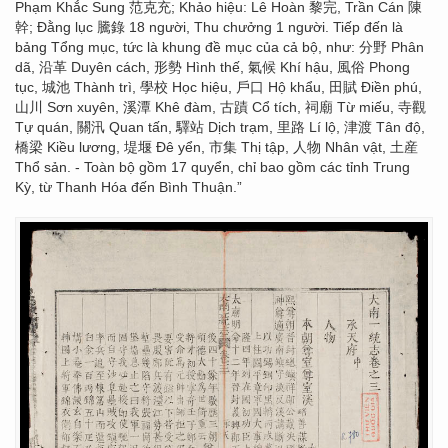
Phạm Khắc Sung 范克充; Khảo hiệu: Lê Hoàn 黎完, Trần Cán 陳
幹; Đằng lục 騰錄 18 người, Thu chưởng 1 người. Tiếp đến là
bảng Tổng mục, tức là khung đề mục của cả bộ, như: 分野 Phân
dã, 沿革 Duyên cách, 形勢 Hình thế, 氣候 Khí hậu, 風俗 Phong
tục, 城池 Thành trì, 學校 Học hiệu, 戶口 Hộ khẩu, 田賦 Điền phú,
山川 Sơn xuyên, 溪潭 Khê đàm, 古蹟 Cổ tích, 祠廟 Từ miếu, 寺觀
Tự quán, 關汛 Quan tấn, 驛站 Dịch trạm, 里路 Lí lộ, 津渡 Tân độ,
橋梁 Kiều lương, 堤堰 Đê yển, 市集 Thị tập, 人物 Nhân vật, 土産
Thổ sản. - Toàn bộ gồm 17 quyển, chỉ bao gồm các tỉnh Trung
Kỳ, từ Thanh Hóa đến Bình Thuận.”