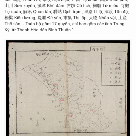
山川 Sơn xuyên, 溪潭 Khê đàm, 古蹟 Cổ tích, 祠廟 Từ miếu, 寺觀
Tự quán, 關汛 Quan tấn, 驛站 Dịch trạm, 里路 Lí lộ, 津渡 Tân độ,
橋梁 Kiều lương, 堤堰 Đê yển, 市集 Thị tập, 人物 Nhân vật, 土産
Thổ sản. - Toàn bộ gồm 17 quyển, chỉ bao gồm các tỉnh Trung
Kỳ, từ Thanh Hóa đến Bình Thuận.”