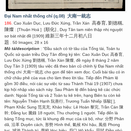
Đại Nam nhất thống chí (q.08)
大南一統志
高春育, 劉德稱,
186
. Cao Xuân Dục, Lưu Đức Xứng, Trần Xán
陳燦
[順化]
: [Thuận Hoá ]
, Duy Tân tam niên thập nhị nguyệt
維新三年十二月初八日
sơ bát nhật đề [1909]
題
. 50 Images; 28 x 16
Mô tả/description
: “Đầu sách có tờ tâu của Tổng tài, Toản tu
Quốc sử quán triều Duy Tân đồng ký tên: Cao Xuân Dục 高春育,
Lưu Đức Xứng 劉德稱, Trần Xán 陳燦, đề ngày 8 tháng 2 năm
Duy Tân 3 (1909) tâu việc đã theo bản cũ chỉnh lý Đại Nam nhất
thống chí 大南一統志 cho gọn để tiện xem đọc. Cuối bài tâu có in
chữ châu phê của vua cho làm theo lời tâu. Tiếp đến Phàm lệ
gồm 30 điều, nói các sự việc từ sau Thành Thái 19 (1907) chưa
kịp hội nhập vào sách này. Sau Phàm lệ đến bảng kê các chức
danh: Ngoài Tổng tài và 2 Toản tu kê trên, hạng Biên tu còn kê
tên: Nguyễn Thiện Hạnh 阮善行, Trương Tuấn Nhiếp 張駿[ ],
Phạm Khắc Sung 范克充; Khảo hiệu: Lê Hoàn 黎完, Trần Cán 陳
幹; Đằng lục 騰錄 18 người, Thu chưởng 1 người. Tiếp đến là
bảng Tổng mục, tức là khung đề mục của cả bộ, như: 分野 Phân
dã, 沿革 Duyên cách, 形勢 Hình thế, 氣候 Khí hậu, 風俗 Phong
tục, 城池 Thành trì, 學校 Học hiệu, 戶口 Hộ khẩu, 田賦 Điền phú,