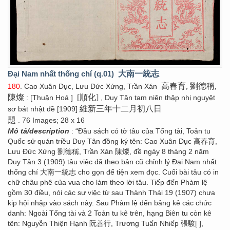
Đại Nam nhất thống chí (q.01)
大南一統志
高春育, 劉德稱,
180
. Cao Xuân Dục, Lưu Đức Xứng, Trần Xán
陳燦
[順化]
: [Thuận Hoá ]
, Duy Tân tam niên thập nhị nguyệt
維新三年十二月初八日
sơ bát nhật đề [1909]
題
. 76 Images; 28 x 16
Mô tả/description
: “Đầu sách có tờ tâu của Tổng tài, Toản tu
Quốc sử quán triều Duy Tân đồng ký tên: Cao Xuân Dục 高春育,
Lưu Đức Xứng 劉德稱, Trần Xán 陳燦, đề ngày 8 tháng 2 năm
Duy Tân 3 (1909) tâu việc đã theo bản cũ chỉnh lý Đại Nam nhất
thống chí 大南一統志 cho gọn để tiện xem đọc. Cuối bài tâu có in
chữ châu phê của vua cho làm theo lời tâu. Tiếp đến Phàm lệ
gồm 30 điều, nói các sự việc từ sau Thành Thái 19 (1907) chưa
kịp hội nhập vào sách này. Sau Phàm lệ đến bảng kê các chức
danh: Ngoài Tổng tài và 2 Toản tu kê trên, hạng Biên tu còn kê
tên: Nguyễn Thiện Hạnh 阮善行, Trương Tuấn Nhiếp 張駿[ ],