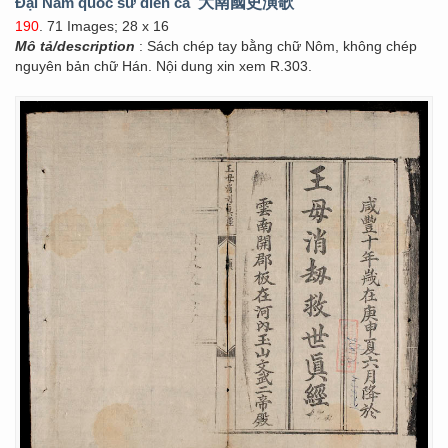
Đại Nam quốc sử diễn ca
大南國史演歌
190
. 71 Images; 28 x 16
Mô tả/description
: Sách chép tay bằng chữ Nôm, không chép
nguyên bản chữ Hán. Nội dung xin xem R.303.