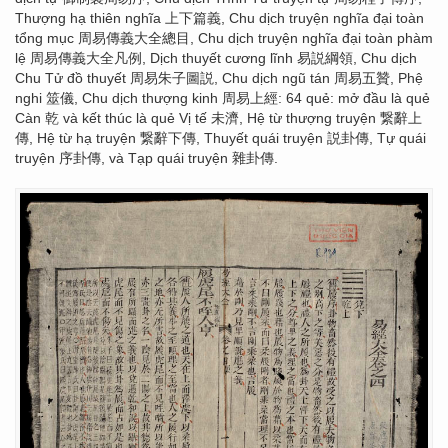
Thượng hạ thiên nghĩa 上下篇義, Chu dịch truyện nghĩa đại toàn
tổng mục 周易傳義大全總目, Chu dịch truyện nghĩa đại toàn phàm
lệ 周易傳義大全凡例, Dịch thuyết cương lĩnh 易説綱領, Chu dịch
Chu Tử đồ thuyết 周易朱子圖説, Chu dịch ngũ tán 周易五贊, Phệ
nghi 筮儀, Chu dịch thượng kinh 周易上經: 64 quẻ: mở đầu là quẻ
Càn 乾 và kết thúc là quẻ Vị tế 未濟, Hệ từ thượng truyện 繋辭上
傳, Hệ từ hạ truyện 繋辭下傳, Thuyết quái truyện 説卦傳, Tự quái
truyện 序卦傳, và Tạp quái truyện 雜卦傳.