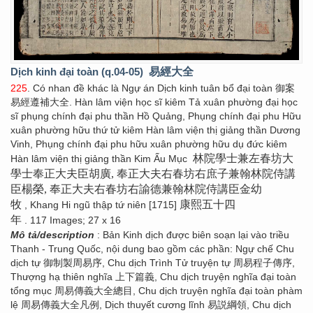
Dịch kinh đại toàn (q.04-05)
易經大全
225
. Có nhan đề khác là Ngự án Dịch kinh tuân bổ đại toàn 御案
易經遵補大全. Hàn lâm viện học sĩ kiêm Tả xuân phường đại học
sĩ phụng chính đại phu thần Hồ Quảng, Phụng chính đại phu Hữu
xuân phường hữu thứ tử kiêm Hàn lâm viện thị giảng thần Dương
Vinh, Phụng chính đại phu hữu xuân phường hữu dụ đức kiêm
林院學士兼左春坊大
Hàn lâm viện thị giảng thần Kim Ấu Mục
學士奉正大夫臣胡廣, 奉正大夫右春坊右庶子兼翰林院侍講
臣楊榮, 奉正大夫右春坊右諭德兼翰林院侍講臣金幼
牧
康熙五十四
, Khang Hi ngũ thập tứ niên [1715]
年
. 117 Images; 27 x 16
Mô tả/description
: Bản Kinh dịch được biên soạn lại vào triều
Thanh - Trung Quốc, nội dung bao gồm các phần: Ngự chế Chu
dịch tự 御制製周易序, Chu dịch Trình Tử truyện tự 周易程子傳序,
Thượng hạ thiên nghĩa 上下篇義, Chu dịch truyện nghĩa đại toàn
tổng mục 周易傳義大全總目, Chu dịch truyện nghĩa đại toàn phàm
lệ 周易傳義大全凡例, Dịch thuyết cương lĩnh 易説綱領, Chu dịch