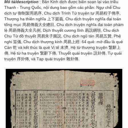
Mô tả/description
: Bản Kinh dịch được biên soạn lại vào triều
Thanh - Trung Quốc, nội dung bao gồm các phần: Ngự chế Chu
dịch tự 御制製周易序, Chu dịch Trình Tử truyện tự 周易程子傳序,
Thượng hạ thiên nghĩa 上下篇義, Chu dịch truyện nghĩa đại toàn
tổng mục 周易傳義大全總目, Chu dịch truyện nghĩa đại toàn phàm
lệ 周易傳義大全凡例, Dịch thuyết cương lĩnh 易説綱領, Chu dịch
Chu Tử đồ thuyết 周易朱子圖説, Chu dịch ngũ tán 周易五贊, Phệ
nghi 筮儀, Chu dịch thượng kinh 周易上經: 64 quẻ: mở đầu là quẻ
Càn 乾 và kết thúc là quẻ Vị tế 未濟, Hệ từ thượng truyện 繋辭上
傳, Hệ từ hạ truyện 繋辭下傳, Thuyết quái truyện 説卦傳, Tự quái
truyện 序卦傳, và Tạp quái truyện 雜卦傳.