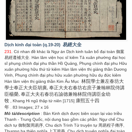
Dịch kinh đại toàn (q.19-20)
易經大全
231
. Có nhan đề khác là Ngự án Dịch kinh tuân bổ đại toàn 御案
易經遵補大全. Hàn lâm viện học sĩ kiêm Tả xuân phường đại học
sĩ phụng chính đại phu thần Hồ Quảng, Phụng chính đại phu Hữu
xuân phường hữu thứ tử kiêm Hàn lâm viện thị giảng thần Dương
Vinh, Phụng chính đại phu hữu xuân phường hữu dụ đức kiêm
林院學士兼左春坊大
Hàn lâm viện thị giảng thần Kim Ấu Mục
學士奉正大夫臣胡廣, 奉正大夫右春坊右庶子兼翰林院侍講
臣楊榮, 奉正大夫右春坊右諭德兼翰林院侍講臣金幼
牧
康熙五十四
, Khang Hi ngũ thập tứ niên [1715]
年
. 83 Images; 27 x 16
Mô tả/description
: Bản Kinh dịch được biên soạn lại vào triều
Thanh - Trung Quốc, nội dung bao gồm các phần: Ngự chế Chu
dịch tự 御制製周易序, Chu dịch Trình Tử truyện tự 周易程子傳序,
Thượng hạ thiên nghĩa 上下篇義, Chu dịch truyện nghĩa đại toàn