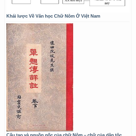
Khái lược Về Văn học Chữ Nôm Ở Việt Nam
Cấu tạo và nguồn gốc của chữ Nôm – chữ của dân tộc