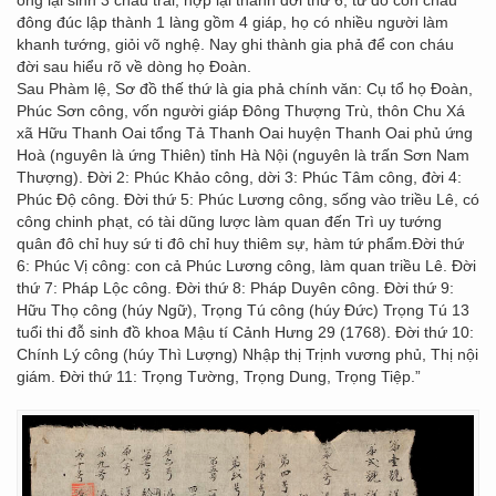
đông đúc lập thành 1 làng gồm 4 giáp, họ có nhiều người làm
khanh tướng, giỏi võ nghệ. Nay ghi thành gia phả để con cháu
đời sau hiểu rõ về dòng họ Đoàn.
Sau Phàm lệ, Sơ đồ thế thứ là gia phả chính văn: Cụ tổ họ Đoàn,
Phúc Sơn công, vốn người giáp Đông Thượng Trù, thôn Chu Xá
xã Hữu Thanh Oai tổng Tả Thanh Oai huyện Thanh Oai phủ ứng
Hoà (nguyên là ứng Thiên) tỉnh Hà Nội (nguyên là trấn Sơn Nam
Thượng). Đời 2: Phúc Khảo công, dời 3: Phúc Tâm công, đời 4:
Phúc Độ công. Đời thứ 5: Phúc Lương công, sống vào triều Lê, có
công chinh phạt, có tài dũng lược làm quan đến Trì uy tướng
quân đô chỉ huy sứ ti đô chỉ huy thiêm sự, hàm tứ phẩm.Đời thứ
6: Phúc Vị công: con cả Phúc Lương công, làm quan triều Lê. Đời
thứ 7: Pháp Lộc công. Đời thứ 8: Pháp Duyên công. Đời thứ 9:
Hữu Thọ công (húy Ngữ), Trọng Tú công (húy Đức) Trọng Tú 13
tuổi thi đỗ sinh đồ khoa Mậu tí Cảnh Hưng 29 (1768). Đời thứ 10:
Chính Lý công (húy Thì Lượng) Nhập thị Trịnh vương phủ, Thị nội
giám. Đời thứ 11: Trọng Tường, Trọng Dung, Trọng Tiệp.”