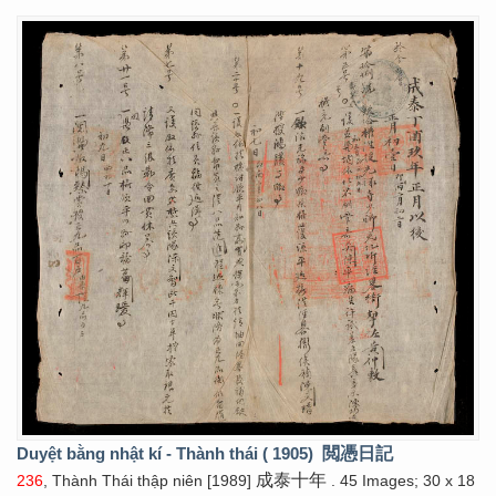
Duyệt bằng nhật kí - Thành thái ( 1905)
閲憑日記
成泰十年
236
, Thành Thái thập niên [1989]
. 45 Images; 30 x 18