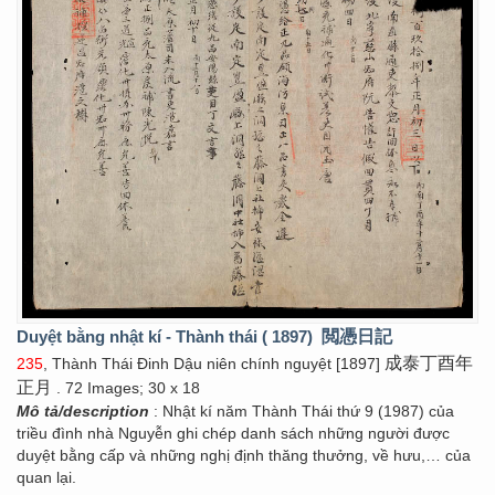
Duyệt bằng nhật kí - Thành thái ( 1897)
閲憑日記
成泰丁酉年
235
, Thành Thái Đinh Dậu niên chính nguyệt [1897]
正月
. 72 Images; 30 x 18
Mô tả/description
: Nhật kí năm Thành Thái thứ 9 (1987) của
triều đình nhà Nguyễn ghi chép danh sách những người được
duyệt bằng cấp và những nghị định thăng thưởng, về hưu,… của
quan lại.