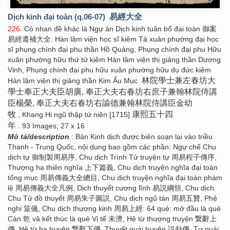
Dịch kinh đại toàn (q.06-07)
易經大全
226
. Có nhan đề khác là Ngự án Dịch kinh tuân bổ đại toàn 御案
易經遵補大全. Hàn lâm viện học sĩ kiêm Tả xuân phường đại học
sĩ phụng chính đại phu thần Hồ Quảng, Phụng chính đại phu Hữu
xuân phường hữu thứ tử kiêm Hàn lâm viện thị giảng thần Dương
Vinh, Phụng chính đại phu hữu xuân phường hữu dụ đức kiêm
林院學士兼左春坊大
Hàn lâm viện thị giảng thần Kim Ấu Mục
學士奉正大夫臣胡廣, 奉正大夫右春坊右庶子兼翰林院侍講
臣楊榮, 奉正大夫右春坊右諭德兼翰林院侍講臣金幼
牧
康熙五十四
, Khang Hi ngũ thập tứ niên [1715]
年
. 93 Images; 27 x 16
Mô tả/description
: Bản Kinh dịch được biên soạn lại vào triều
Thanh - Trung Quốc, nội dung bao gồm các phần: Ngự chế Chu
dịch tự 御制製周易序, Chu dịch Trình Tử truyện tự 周易程子傳序,
Thượng hạ thiên nghĩa 上下篇義, Chu dịch truyện nghĩa đại toàn
tổng mục 周易傳義大全總目, Chu dịch truyện nghĩa đại toàn phàm
lệ 周易傳義大全凡例, Dịch thuyết cương lĩnh 易説綱領, Chu dịch
Chu Tử đồ thuyết 周易朱子圖説, Chu dịch ngũ tán 周易五贊, Phệ
nghi 筮儀, Chu dịch thượng kinh 周易上經: 64 quẻ: mở đầu là quẻ
Càn 乾 và kết thúc là quẻ Vị tế 未濟, Hệ từ thượng truyện 繋辭上
傳, Hệ từ hạ truyện 繋辭下傳, Thuyết quái truyện 説卦傳, Tự quái