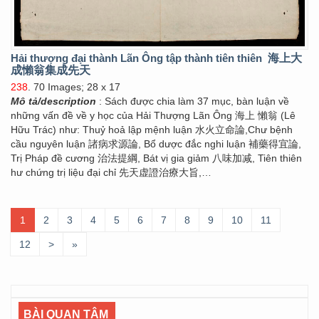
Hải thượng đại thành Lãn Ông tập thành tiên thiên
海上大
成懶翁集成先天
238
. 70 Images; 28 x 17
Mô tả/description
: Sách được chia làm 37 mục, bàn luận về
những vấn đề về y học của Hải Thượng Lãn Ông 海上 懶翁 (Lê
Hữu Trác) như: Thuỷ hoả lập mệnh luận 水火立命論,Chư bệnh
cầu nguyên luận 諸病求源論, Bổ dược đắc nghi luận 補藥得宜論,
Trị Pháp đề cương 治法提綱, Bát vị gia giảm 八味加减, Tiên thiên
hư chứng trị liệu đại chỉ 先天虚證治療大旨,…
1
2
3
4
5
6
7
8
9
10
11
12
>
»
BÀI QUAN TÂM