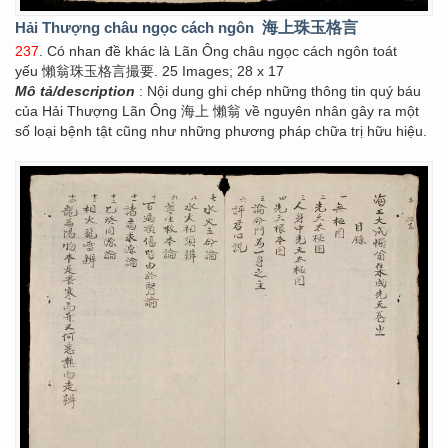
Hải Thượng châu ngọc cách ngôn
海上珠玉格言
237
. Có nhan đề khác là Lãn Ông châu ngọc cách ngôn toát
yếu 懶翁珠玉格言撮要. 25 Images; 28 x 17
Mô tả/description
: Nội dung ghi chép những thông tin quý báu
của Hải Thượng Lãn Ông 海上 懶翁 về nguyên nhân gây ra một
số loại bệnh tật cũng như những phương pháp chữa trị hữu hiệu.