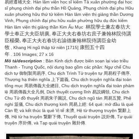
易經遵補大全. Hàn lâm viện học sĩ kiêm Tả xuân phường đại học
sĩ phụng chính đại phu thần Hồ Quảng, Phụng chính đại phu Hữu
xuân phường hữu thứ tử kiêm Hàn lâm viện thị giảng thần Dương
Vinh, Phụng chính đại phu hữu xuân phường hữu dụ đức kiêm
林院學士兼左春坊大
Hàn lâm viện thị giảng thần Kim Ấu Mục
學士奉正大夫臣胡廣, 奉正大夫右春坊右庶子兼翰林院侍講
臣楊榮, 奉正大夫右春坊右諭德兼翰林院侍講臣金幼
牧
康熙五十四
, Khang Hi ngũ thập tứ niên [1715]
年
. 106 Images; 27 x 16
Mô tả/description
: Bản Kinh dịch được biên soạn lại vào triều
Thanh - Trung Quốc, nội dung bao gồm các phần: Ngự chế Chu
dịch tự 御制製周易序, Chu dịch Trình Tử truyện tự 周易程子傳序,
Thượng hạ thiên nghĩa 上下篇義, Chu dịch truyện nghĩa đại toàn
tổng mục 周易傳義大全總目, Chu dịch truyện nghĩa đại toàn phàm
lệ 周易傳義大全凡例, Dịch thuyết cương lĩnh 易説綱領, Chu dịch
Chu Tử đồ thuyết 周易朱子圖説, Chu dịch ngũ tán 周易五贊, Phệ
nghi 筮儀, Chu dịch thượng kinh 周易上經: 64 quẻ: mở đầu là quẻ
Càn 乾 và kết thúc là quẻ Vị tế 未濟, Hệ từ thượng truyện 繋辭上
傳, Hệ từ hạ truyện 繋辭下傳, Thuyết quái truyện 説卦傳, Tự quái
truyện 序卦傳, và Tạp quái truyện 雜卦傳.