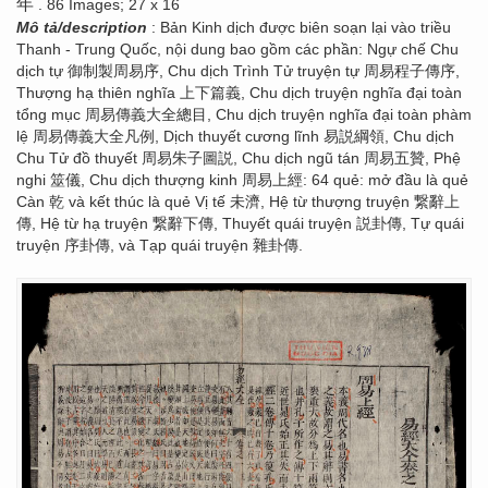
年
. 86 Images; 27 x 16
Mô tả/description
: Bản Kinh dịch được biên soạn lại vào triều
Thanh - Trung Quốc, nội dung bao gồm các phần: Ngự chế Chu
dịch tự 御制製周易序, Chu dịch Trình Tử truyện tự 周易程子傳序,
Thượng hạ thiên nghĩa 上下篇義, Chu dịch truyện nghĩa đại toàn
tổng mục 周易傳義大全總目, Chu dịch truyện nghĩa đại toàn phàm
lệ 周易傳義大全凡例, Dịch thuyết cương lĩnh 易説綱領, Chu dịch
Chu Tử đồ thuyết 周易朱子圖説, Chu dịch ngũ tán 周易五贊, Phệ
nghi 筮儀, Chu dịch thượng kinh 周易上經: 64 quẻ: mở đầu là quẻ
Càn 乾 và kết thúc là quẻ Vị tế 未濟, Hệ từ thượng truyện 繋辭上
傳, Hệ từ hạ truyện 繋辭下傳, Thuyết quái truyện 説卦傳, Tự quái
truyện 序卦傳, và Tạp quái truyện 雜卦傳.