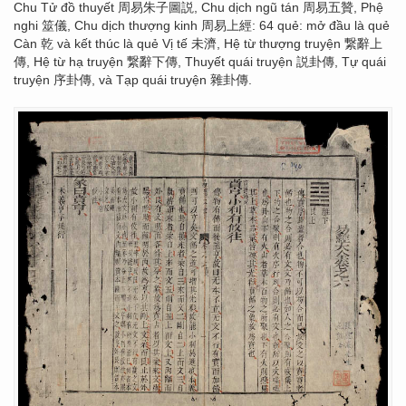
Chu Tử đồ thuyết 周易朱子圖説, Chu dịch ngũ tán 周易五贊, Phệ
nghi 筮儀, Chu dịch thượng kinh 周易上經: 64 quẻ: mở đầu là quẻ
Càn 乾 và kết thúc là quẻ Vị tế 未濟, Hệ từ thượng truyện 繋辭上
傳, Hệ từ hạ truyện 繋辭下傳, Thuyết quái truyện 説卦傳, Tự quái
truyện 序卦傳, và Tạp quái truyện 雜卦傳.