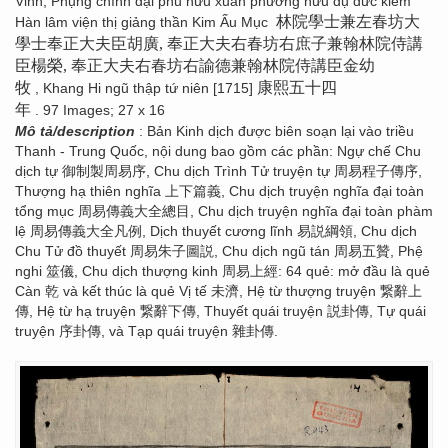
Vinh, Phụng chính đại phu hữu xuân phường hữu dụ đức kiêm
林院學士兼左春坊大
Hàn lâm viện thị giảng thần Kim Ấu Mục
學士奉正大夫臣胡廣, 奉正大夫右春坊右庶子兼翰林院侍講
臣楊榮, 奉正大夫右春坊右諭德兼翰林院侍講臣金幼
牧
康熙五十四
, Khang Hi ngũ thập tứ niên [1715]
年
. 97 Images; 27 x 16
Mô tả/description
: Bản Kinh dịch được biên soạn lại vào triều
Thanh - Trung Quốc, nội dung bao gồm các phần: Ngự chế Chu
dịch tự 御制製周易序, Chu dịch Trình Tử truyện tự 周易程子傳序,
Thượng hạ thiên nghĩa 上下篇義, Chu dịch truyện nghĩa đại toàn
tổng mục 周易傳義大全總目, Chu dịch truyện nghĩa đại toàn phàm
lệ 周易傳義大全凡例, Dịch thuyết cương lĩnh 易説綱領, Chu dịch
Chu Tử đồ thuyết 周易朱子圖説, Chu dịch ngũ tán 周易五贊, Phệ
nghi 筮儀, Chu dịch thượng kinh 周易上經: 64 quẻ: mở đầu là quẻ
Càn 乾 và kết thúc là quẻ Vị tế 未濟, Hệ từ thượng truyện 繋辭上
傳, Hệ từ hạ truyện 繋辭下傳, Thuyết quái truyện 説卦傳, Tự quái
truyện 序卦傳, và Tạp quái truyện 雜卦傳.