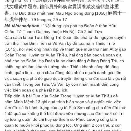
第十代孫擧人段仲暄春韶拜題, 太平署守永川進士
trùng thư
武文理黄中題序, 禮部員外郎銜留貫調養績次編輯薰沐重
書
嗣德十一
, Tự Đức thập nhất niên Mậu Ngọ trọng đông [1858]
年戊午仲冬
. 79 Images; 29 x 17
Mô tả/description
: “Nội dung: gia phả họ Đoàn ở thôn Hữu
Châu, Tả Thanh Oai nay thuộc Hà Nội. Có 2 bài Tựa.
Đầu sách là bài Tựa: Đông Trù Đoàn tộc phả tự do nguyên quyền
trấn thủ Thái Bình Tiến sĩ Vũ Văn Lý đề tựa năm Thiệu Trị 5
(1845), nói việc ông nhân dịp về thăm quê mùa thu năm Ất tỵ gặp
Đoàn Trọng Huyên tự Xuân Thiều, hai ông bàn bạc và soạn gia
phả cho họ Đoàn. Họ Đoàn là họ danh tiếng ở làng Đông Trù, có
nhiều người làm khanh tướng như: Thiếu khanh công đô tổng
binh, quản lĩnh… con cháu đông đúc nhiều người danh giá nên
việc soạn gia phả để giáo dục truyền thống cho đời sau là việc rất
cần thiết. Trong bài Tựa, Vũ Văn Lý còn nhấn mạnh đến công
việc biên soạn gia phả rất hữu ích.
Tiếp đến là bài Tựa của Đoàn Trọng Huyên tự Xuân Thiều đề
năm Minh Mệnh 13 ghi quá trình biên soạn và ý nghĩa của việc
làm đó: số là hành trạng của cụ tổ Phú Sơn công cho đến đời thứ
4 đã quá xa không thể biết được nữa nhưng sau đời thứ 4 có Trì
uy tướng quân đô chỉ huy sứ thiêm sự Phúc Lương công làm
quan to muốn khôi phục lại dòng tộc. Ông sinh 2 con trai, 2 con
ông lại sinh 3 cháu trai, hợp lại thành đời thứ 6, từ đó con cháu