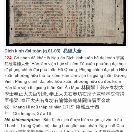
Dịch kinh đại toàn (q.01-03)
易經大全
224
. Có nhan đề khác là Ngự án Dịch kinh tuân bổ đại toàn 御案
易經遵補大全. Hàn lâm viện học sĩ kiêm Tả xuân phường đại học
sĩ phụng chính đại phu thần Hồ Quảng, Phụng chính đại phu Hữu
xuân phường hữu thứ tử kiêm Hàn lâm viện thị giảng thần Dương
Vinh, Phụng chính đại phu hữu xuân phường hữu dụ đức kiêm
林院學士兼左春坊大
Hàn lâm viện thị giảng thần Kim Ấu Mục
學士奉正大夫臣胡廣, 奉正大夫右春坊右庶子兼翰林院侍講
臣楊榮, 奉正大夫右春坊右諭德兼翰林院侍講臣金幼
牧
康熙五十四
, Khang Hi ngũ thập tứ niên [1715]
年
. 135 Images; 27 x 16
Mô tả/description
: Bản Kinh dịch được biên soạn lại vào triều
Thanh - Trung Quốc, nội dung bao gồm các phần: Ngự chế Chu
dịch tự 御制製周易序, Chu dịch Trình Tử truyện tự 周易程子傳序,