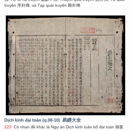
truyện 序卦傳, và Tạp quái truyện 雜卦傳.
Dịch kinh đại toàn (q.08-10)
易經大全
227
. Có nhan đề khác là Ngự án Dịch kinh tuân bổ đại toàn 御案