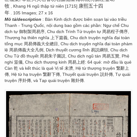
牧
康熙五十四
, Khang Hi ngũ thập tứ niên [1715]
年
. 105 Images; 27 x 16
Mô tả/description
: Bản Kinh dịch được biên soạn lại vào triều
Thanh - Trung Quốc, nội dung bao gồm các phần: Ngự chế Chu
dịch tự 御制製周易序, Chu dịch Trình Tử truyện tự 周易程子傳序,
Thượng hạ thiên nghĩa 上下篇義, Chu dịch truyện nghĩa đại toàn
tổng mục 周易傳義大全總目, Chu dịch truyện nghĩa đại toàn phàm
lệ 周易傳義大全凡例, Dịch thuyết cương lĩnh 易説綱領, Chu dịch
Chu Tử đồ thuyết 周易朱子圖説, Chu dịch ngũ tán 周易五贊, Phệ
nghi 筮儀, Chu dịch thượng kinh 周易上經: 64 quẻ: mở đầu là quẻ
Càn 乾 và kết thúc là quẻ Vị tế 未濟, Hệ từ thượng truyện 繋辭上
傳, Hệ từ hạ truyện 繋辭下傳, Thuyết quái truyện 説卦傳, Tự quái
truyện 序卦傳, và Tạp quái truyện 雜卦傳.