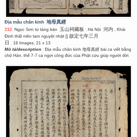
Địa mẫu chân kinh
地母真經
玉山祠藏板
河内
232
. Ngọc Sơn từ tàng bản
: Hà Nội
, Khải
啟定七年三月
Định thất niên tam nguyệt nhật []
日
. 16 Images; 21 x 13
Mô tả/description
: Địa mẫu chân kinh 地母真經 bài ca viết bằng
chữ Hán, thể 7-7 ca ngợi công đức của Phật cứu giúp người đời.