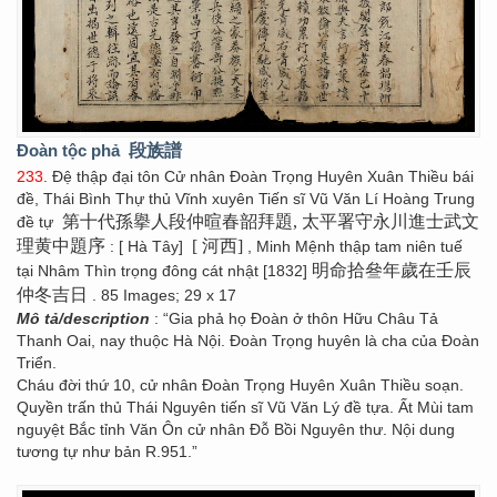
Đoàn tộc phả
段族譜
233
. Đệ thập đại tôn Cử nhân Đoàn Trọng Huyên Xuân Thiều bái
đề, Thái Bình Thự thủ Vĩnh xuyên Tiến sĩ Vũ Văn Lí Hoàng Trung
第十代孫擧人段仲暄春韶拜題, 太平署守永川進士武文
đề tự
理黄中題序
[ 河西]
: [ Hà Tây]
, Minh Mệnh thập tam niên tuế
明命拾叄年歲在壬辰
tại Nhâm Thìn trọng đông cát nhật [1832]
仲冬吉日
. 85 Images; 29 x 17
Mô tả/description
: “Gia phả họ Đoàn ở thôn Hữu Châu Tả
Thanh Oai, nay thuộc Hà Nội. Đoàn Trọng huyên là cha của Đoàn
Triển.
Cháu đời thứ 10, cử nhân Đoàn Trọng Huyên Xuân Thiều soạn.
Quyền trấn thủ Thái Nguyên tiến sĩ Vũ Văn Lý đề tựa. Ất Mùi tam
nguyệt Bắc tỉnh Văn Ôn cử nhân Đỗ Bồi Nguyên thư. Nội dung
tương tự như bản R.951.”