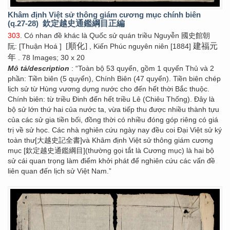
Khâm định Việt sử thông giám cương mục chính biên
(q.27-28)
欽定越史通鑑綱目正編
303
. Có nhan đề khác là Quốc sử quán triều Nguyễn 國史館朝
[順化]
建福元
阮: [Thuận Hoá ]
, Kiến Phúc nguyên niên [1884]
年
. 78 Images; 30 x 20
Mô tả/description
: “Toàn bộ 53 quyển, gồm 1 quyển Thủ và 2
phần: Tiền biên (5 quyển), Chính Biên (47 quyển). Tiền biên chép
lịch sử từ Hùng vương dựng nước cho đến hết thời Bắc thuộc.
Chính biên: từ triều Đinh đến hết triều Lê (Chiêu Thống). Đây là
bộ sử lớn thứ hai của nước ta, vừa tiếp thu được nhiều thành tựu
của các sử gia tiền bối, đồng thời có nhiều đóng góp riêng có giá
trị về sử học. Các nhà nghiên cứu ngày nay đều coi Đại Việt sử ký
toàn thư[大越史記全書]và Khâm định Việt sử thông giám cương
mục [欽定越史通鑑綱目](thường gọi tắt là Cương mục) là hai bộ
sử cái quan trọng làm điểm khởi phát để nghiên cứu các vấn đề
liên quan đến lịch sử Việt Nam.”