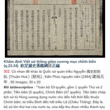
Khâm định Việt sử thông giám cương mục chính biên
(q.23-24)
欽定越史通鑑綱目正編
302
. Có nhan đề khác là Quốc sử quán triều Nguyễn 國史館朝
[順化]
建福元
阮: [Thuận Hoá ]
, Kiến Phúc nguyên niên [1884]
年
. 85 Images; 30 x 20
Mô tả/description
: “Toàn bộ 53 quyển, gồm 1 quyển Thủ và 2
phần: Tiền biên (5 quyển), Chính Biên (47 quyển). Tiền biên chép
lịch sử từ Hùng vương dựng nước cho đến hết thời Bắc thuộc.
Chính biên: từ triều Đinh đến hết triều Lê (Chiêu Thống). Đây là
bộ sử lớn thứ hai của nước ta, vừa tiếp thu được nhiều thành tựu