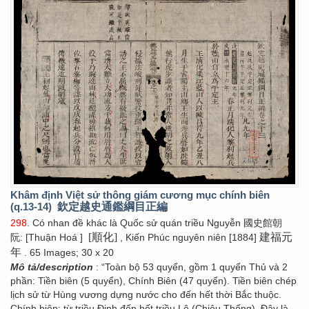
Khâm định Việt sử thông giám cương mục chính biên
(q.13-14)
欽定越史通鑑綱目正編
298
. Có nhan đề khác là Quốc sử quán triều Nguyễn 國史館朝
[順化]
建福元
阮: [Thuận Hoá ]
, Kiến Phúc nguyên niên [1884]
年
. 65 Images; 30 x 20
Mô tả/description
: “Toàn bộ 53 quyển, gồm 1 quyển Thủ và 2
phần: Tiền biên (5 quyển), Chính Biên (47 quyển). Tiền biên chép
lịch sử từ Hùng vương dựng nước cho đến hết thời Bắc thuộc.
Chính biên: từ triều Đinh đến hết triều Lê (Chiêu Thống). Đây là