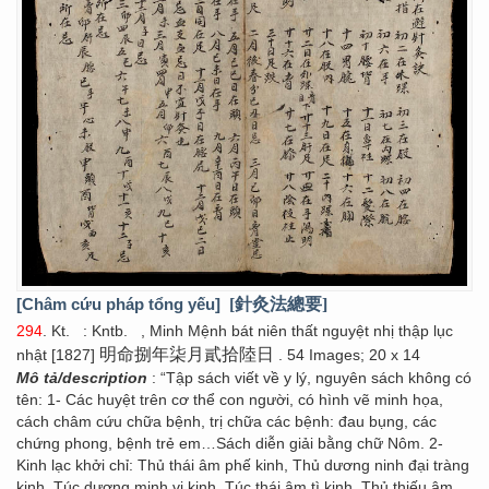
[Châm cứu pháp tổng yếu]
[針灸法總要]
294
. Kt.
: Kntb.
, Minh Mệnh bát niên thất nguyệt nhị thập lục
明命捌年柒月貳拾陸日
nhật [1827]
. 54 Images; 20 x 14
Mô tả/description
: “Tập sách viết về y lý, nguyên sách không có
tên: 1- Các huyệt trên cơ thể con người, có hình vẽ minh họa,
cách châm cứu chữa bệnh, trị chữa các bệnh: đau bụng, các
chứng phong, bệnh trẻ em…Sách diễn giải bằng chữ Nôm. 2-
Kinh lạc khởi chỉ: Thủ thái âm phế kinh, Thủ dương ninh đại tràng
kinh, Túc dương minh vị kinh, Túc thái âm tì kinh, Thủ thiếu âm