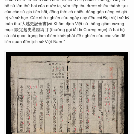
bộ sử lớn thứ hai của nước ta, vừa tiếp thu được nhiều thành tựu
của các sử gia tiền bối, đồng thời có nhiều đóng góp riêng có giá
trị về sử học. Các nhà nghiên cứu ngày nay đều coi Đại Việt sử ký
toàn thư[大越史記全書]và Khâm định Việt sử thông giám cương
mục [欽定越史通鑑綱目](thường gọi tắt là Cương mục) là hai bộ
sử cái quan trọng làm điểm khởi phát để nghiên cứu các vấn đề
liên quan đến lịch sử Việt Nam.”