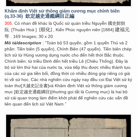
Khâm định Việt sử thông giám cương mục chính biên
(q.33-36)
欽定越史通鑑綱目正編
305
. Có nhan đề khác là Quốc sử quán triều Nguyễn 國史館朝
[順化]
建福元
阮: [Thuận Hoá ]
, Kiến Phúc nguyên niên [1884]
年
. 169 Images; 30 x 20
Mô tả/description
: “Toàn bộ 53 quyển, gồm 1 quyển Thủ và 2
phần: Tiền biên (5 quyển), Chính Biên (47 quyển). Tiền biên chép
lịch sử từ Hùng vương dựng nước cho đến hết thời Bắc thuộc.
Chính biên: từ triều Đinh đến hết triều Lê (Chiêu Thống). Đây là
bộ sử lớn thứ hai của nước ta, vừa tiếp thu được nhiều thành tựu
của các sử gia tiền bối, đồng thời có nhiều đóng góp riêng có giá
trị về sử học. Các nhà nghiên cứu ngày nay đều coi Đại Việt sử ký
toàn thư[大越史記全書]và Khâm định Việt sử thông giám cương
mục [欽定越史通鑑綱目](thường gọi tắt là Cương mục) là hai bộ
sử cái quan trọng làm điểm khởi phát để nghiên cứu các vấn đề
liên quan đến lịch sử Việt Nam.”