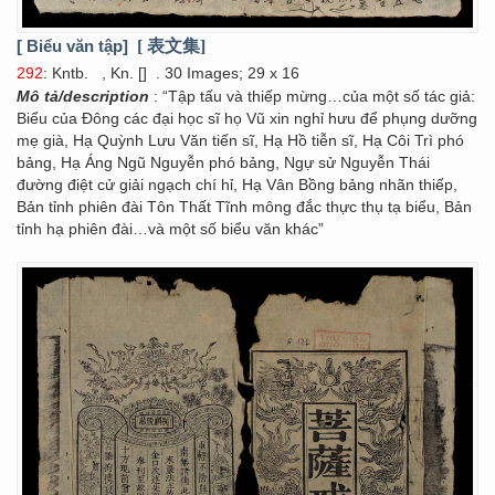
[ Biểu văn tập]
[ 表文集]
292
: Kntb.
, Kn. []
. 30 Images; 29 x 16
Mô tả/description
: “Tập tấu và thiếp mừng…của một số tác giả:
Biểu của Đông các đại học sĩ họ Vũ xin nghỉ hưu để phụng dưỡng
mẹ già, Hạ Quỳnh Lưu Văn tiến sĩ, Hạ Hồ tiễn sĩ, Hạ Côi Trì phó
bảng, Hạ Áng Ngũ Nguyễn phó bảng, Ngự sử Nguyễn Thái
đường điệt cử giải ngạch chí hỉ, Hạ Vân Bồng bảng nhãn thiếp,
Bản tỉnh phiên đài Tôn Thất Tĩnh mông đắc thực thụ tạ biểu, Bản
tỉnh hạ phiên đài…và một số biểu văn khác”