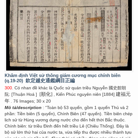
Khâm định Việt sử thông giám cương mục chính biên
(q.19-20)
欽定越史通鑑綱目正編
300
. Có nhan đề khác là Quốc sử quán triều Nguyễn 國史館朝
[順化]
建福元
阮: [Thuận Hoá ]
, Kiến Phúc nguyên niên [1884]
年
. 76 Images; 30 x 20
Mô tả/description
: “Toàn bộ 53 quyển, gồm 1 quyển Thủ và 2
phần: Tiền biên (5 quyển), Chính Biên (47 quyển). Tiền biên chép
lịch sử từ Hùng vương dựng nước cho đến hết thời Bắc thuộc.
Chính biên: từ triều Đinh đến hết triều Lê (Chiêu Thống). Đây là
bộ sử lớn thứ hai của nước ta, vừa tiếp thu được nhiều thành tựu