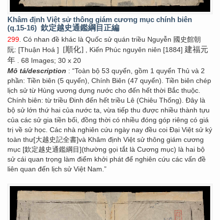
Khâm định Việt sử thông giám cương mục chính biên
(q.15-16)
欽定越史通鑑綱目正編
299
. Có nhan đề khác là Quốc sử quán triều Nguyễn 國史館朝
[順化]
建福元
阮: [Thuận Hoá ]
, Kiến Phúc nguyên niên [1884]
年
. 68 Images; 30 x 20
Mô tả/description
: “Toàn bộ 53 quyển, gồm 1 quyển Thủ và 2
phần: Tiền biên (5 quyển), Chính Biên (47 quyển). Tiền biên chép
lịch sử từ Hùng vương dựng nước cho đến hết thời Bắc thuộc.
Chính biên: từ triều Đinh đến hết triều Lê (Chiêu Thống). Đây là
bộ sử lớn thứ hai của nước ta, vừa tiếp thu được nhiều thành tựu
của các sử gia tiền bối, đồng thời có nhiều đóng góp riêng có giá
trị về sử học. Các nhà nghiên cứu ngày nay đều coi Đại Việt sử ký
toàn thư[大越史記全書]và Khâm định Việt sử thông giám cương
mục [欽定越史通鑑綱目](thường gọi tắt là Cương mục) là hai bộ
sử cái quan trọng làm điểm khởi phát để nghiên cứu các vấn đề
liên quan đến lịch sử Việt Nam.”