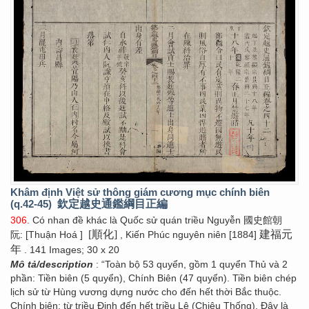
Khâm định Việt sử thông giám cương mục chính biên
(q.42-45)
欽定越史通鑑綱目正編
306
. Có nhan đề khác là Quốc sử quán triều Nguyễn 國史館朝
[順化]
建福元
阮: [Thuận Hoá ]
, Kiến Phúc nguyên niên [1884]
年
. 141 Images; 30 x 20
Mô tả/description
: “Toàn bộ 53 quyển, gồm 1 quyển Thủ và 2
phần: Tiền biên (5 quyển), Chính Biên (47 quyển). Tiền biên chép
lịch sử từ Hùng vương dựng nước cho đến hết thời Bắc thuộc.
Chính biên: từ triều Đinh đến hết triều Lê (Chiêu Thống). Đây là