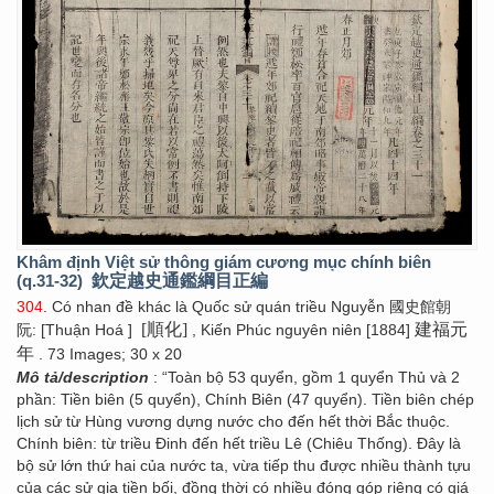
Khâm định Việt sử thông giám cương mục chính biên
(q.31-32)
欽定越史通鑑綱目正編
304
. Có nhan đề khác là Quốc sử quán triều Nguyễn 國史館朝
[順化]
建福元
阮: [Thuận Hoá ]
, Kiến Phúc nguyên niên [1884]
年
. 73 Images; 30 x 20
Mô tả/description
: “Toàn bộ 53 quyển, gồm 1 quyển Thủ và 2
phần: Tiền biên (5 quyển), Chính Biên (47 quyển). Tiền biên chép
lịch sử từ Hùng vương dựng nước cho đến hết thời Bắc thuộc.
Chính biên: từ triều Đinh đến hết triều Lê (Chiêu Thống). Đây là
bộ sử lớn thứ hai của nước ta, vừa tiếp thu được nhiều thành tựu
của các sử gia tiền bối, đồng thời có nhiều đóng góp riêng có giá