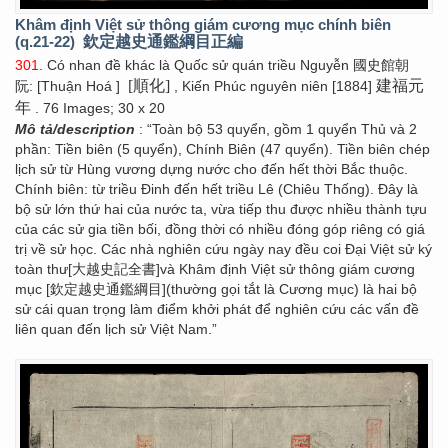
Khâm định Việt sử thông giám cương mục chính biên
(q.21-22)
欽定越史通鑑綱目正編
301
. Có nhan đề khác là Quốc sử quán triều Nguyễn 國史館朝
[順化]
建福元
阮: [Thuận Hoá ]
, Kiến Phúc nguyên niên [1884]
年
. 76 Images; 30 x 20
Mô tả/description
: “Toàn bộ 53 quyển, gồm 1 quyển Thủ và 2
phần: Tiền biên (5 quyển), Chính Biên (47 quyển). Tiền biên chép
lịch sử từ Hùng vương dựng nước cho đến hết thời Bắc thuộc.
Chính biên: từ triều Đinh đến hết triều Lê (Chiêu Thống). Đây là
bộ sử lớn thứ hai của nước ta, vừa tiếp thu được nhiều thành tựu
của các sử gia tiền bối, đồng thời có nhiều đóng góp riêng có giá
trị về sử học. Các nhà nghiên cứu ngày nay đều coi Đại Việt sử ký
toàn thư[大越史記全書]và Khâm định Việt sử thông giám cương
mục [欽定越史通鑑綱目](thường gọi tắt là Cương mục) là hai bộ
sử cái quan trọng làm điểm khởi phát để nghiên cứu các vấn đề
liên quan đến lịch sử Việt Nam.”