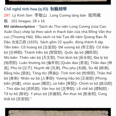
Chế nghệ tinh hoa (q.03)
制藝精華
李敬山
龍岡藏
297
. Lý Kính Sơn
. Long Cương tàng bản
板
. 101 Images; 28 x 16
Mô tả/description
: “Sách do Thư viện Long Cương (của Cao
Xuân Dục) chép lại theo sách in thạch bản của nhà Đồng Văn thư
cục (Thượng Hải). Đầu sách có bài Tựa đề năm Quang Đạo Ất
Dậu 光道乙酉 (1825). Sách gồm 22 quyển, đóng thành 6 tập.
Tiền biên: Cổ hoàng bộ [古皇部]- Đế vương bộ [帝王部]- Cổ thần
bộ [古神部]- Thánh hiền bộ [聖賢部]- Quốc ấp bộ [國邑部].
Nhị biên: Thiên văn bộ [天文部], Thời lệnh bộ [辰令部], Địa lý bộ
[地理部]- Luân thường bộ [倫常部] (Quân đạo [君道], Thần đạo [神
道], Phụ tử [父子], Huynh đệ [兄弟], Phu phụ [夫婦], Sư đệ [師弟],
Bằng hữu [朋友], Tông tộc [尊族])- Tính tình bộ [性情部], Thân thể
bộ [身体]- Nhân sự bộ [人事部]- Vương hầu bộ [王侯部] (Phong
kiến [封建], chức quan [職官], cử hiền [舉賢])- Chính trị bộ [政治部]
- Thứ dân bộ [庶民部]- Văn học bộ [文學部]- Lễ chế bộ [禮制部] -
Tế tự bộ [祭祀]- Y phục bộ [衣服部], Ẩm thực bộ [飲食部], Cung
thất bộ [宮室部] ”.