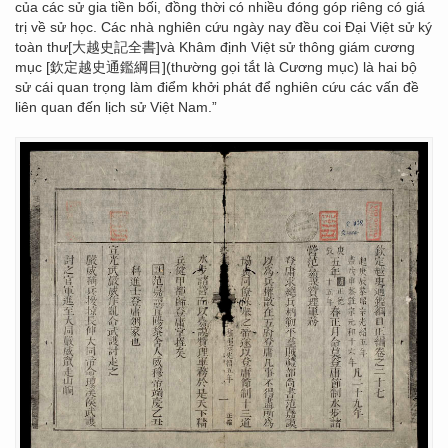
của các sử gia tiền bối, đồng thời có nhiều đóng góp riêng có giá
trị về sử học. Các nhà nghiên cứu ngày nay đều coi Đại Việt sử ký
toàn thư[大越史記全書]và Khâm định Việt sử thông giám cương
mục [欽定越史通鑑綱目](thường gọi tắt là Cương mục) là hai bộ
sử cái quan trọng làm điểm khởi phát để nghiên cứu các vấn đề
liên quan đến lịch sử Việt Nam.”