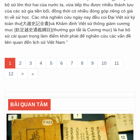
bộ sử lớn thứ hai của nước ta, vừa tiếp thu được nhiều thành tựu
của các sử gia tiền bối, đồng thời có nhiều đóng góp riêng có giá
trị về sử học. Các nhà nghiên cứu ngày nay đều coi Đại Việt sử ký
toàn thư[大越史記全書]và Khâm định Việt sử thông giám cương
mục [欽定越史通鑑綱目](thường gọi tắt là Cương mục) là hai bộ
sử cái quan trọng làm điểm khởi phát để nghiên cứu các vấn đề
liên quan đến lịch sử Việt Nam.”
1
2
3
4
5
6
7
8
9
10
11
12
>
»
BÀI QUAN TÂM