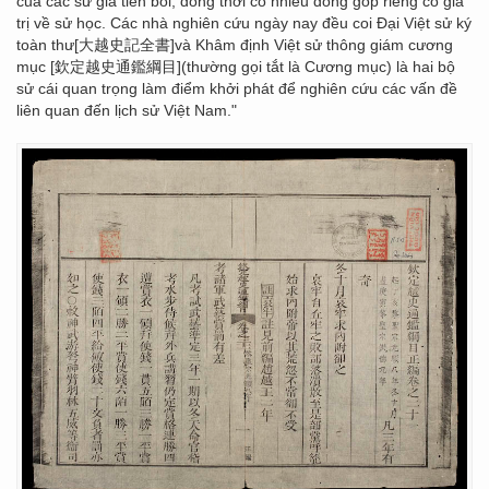
của các sử gia tiền bối, đồng thời có nhiều đóng góp riêng có giá
trị về sử học. Các nhà nghiên cứu ngày nay đều coi Đại Việt sử ký
toàn thư[大越史記全書]và Khâm định Việt sử thông giám cương
mục [欽定越史通鑑綱目](thường gọi tắt là Cương mục) là hai bộ
sử cái quan trọng làm điểm khởi phát để nghiên cứu các vấn đề
liên quan đến lịch sử Việt Nam."