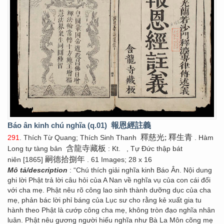
Báo ân kinh chú nghĩa (q.01)
報恩經註義
釋慈光; 釋生青
291
. Thích Từ Quang; Thích Sinh Thanh
. Hàm
含龍寺藏板
Long tự tàng bản
: Kt.
, Tự Đức thập bát
嗣德拾捌年
niên [1865]
. 61 Images; 28 x 16
Mô tả/description
: “Chú thích giải nghĩa kinh Báo Ân. Nội dung
ghi lời Phật trả lời câu hỏi của A Nan về nghĩa vụ của con cái đối
với cha mẹ. Phật nêu rõ công lao sinh thành dưỡng dục của cha
mẹ, phản bác lời phỉ báng của Lục sư cho rằng kẻ xuất gia tu
hành theo Phật là cướp công cha mẹ, không tròn đạo nghĩa nhân
luân. Phật nêu gương người hiếu nghĩa như Bà La Môn cõng mẹ