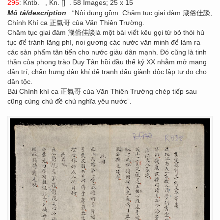
295
: Kntb.
, Kn. []
. 58 Images; 25 x 15
Mô tả/description
: “Nội dung gồm: Châm tục giai đàm 箴俗佳談,
Chính Khí ca 正氣哥 của Văn Thiên Trường.
Châm tục giai đàm 箴俗佳談là một bài viết kêu gọi từ bỏ thói hủ
tục để tránh lãng phí, noi gương các nước văn minh để làm ra
các sản phẩm tân tiến cho nước giàu dân mạnh. Đó cũng là tinh
thần của phong trào Duy Tân hồi đầu thế kỷ XX nhằm mở mang
dân trí, chấn hưng dân khí để tranh đấu giành độc lập tự do cho
dân tộc.
Bài Chính khí ca 正氣哥 của Văn Thiên Trường chép tiếp sau
cũng cùng chủ đề chủ nghĩa yêu nước”.