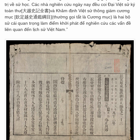
trị về sử học. Các nhà nghiên cứu ngày nay đều coi Đại Việt sử ký
toàn thư[大越史記全書]và Khâm định Việt sử thông giám cương
mục [欽定越史通鑑綱目](thường gọi tắt là Cương mục) là hai bộ
sử cái quan trọng làm điểm khởi phát để nghiên cứu các vấn đề
liên quan đến lịch sử Việt Nam.”