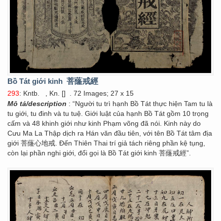
Bồ Tát giới kinh
菩蕯戒經
293
: Kntb.
, Kn. []
. 72 Images; 27 x 15
Mô tả/description
: “Người tu trì hạnh Bồ Tát thực hiện Tam tu là
tu giới, tu đinh và tu tuệ. Giới luật của hạnh Bồ Tát gồm 10 trọng
cấm và 48 khinh giới như kinh Phạm võng đã nói. Kinh này do
Cưu Ma La Thập dịch ra Hán văn đầu tiên, với tên Bồ Tát tâm địa
giới 菩蕯心地戒. Đến Thiên Thai trí giả tách riêng phần kệ tụng,
còn lại phần nghi giới, đổi gọi là Bồ Tát giới kinh 菩蕯戒經”.