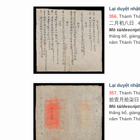
Lại duyệt nhật
356
, Thành Thá
二月初八日
. 
Mô tả/descrip
thăng bổ, gián
năm Thành Thái
Lại duyệt nhật
357
, Thành Thá
拾壹月拾柒日
Mô tả/descrip
thăng bổ, gián
năm Thành Thái