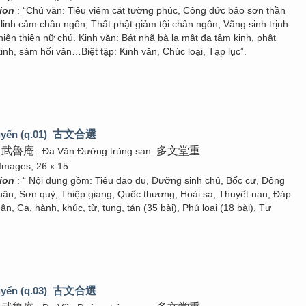
tion
: “Chú văn: Tiêu viêm cát tường phúc, Công đức bảo sơn thần
inh cảm chân ngôn, Thất phật giảm tội chân ngôn, Vãng sinh trịnh
hiện thiên nữ chú. Kinh văn: Bát nhã bà la mật đa tâm kinh, phật
kinh, sám hối văn…Biệt tập: Kinh văn, Chúc loại, Tạp lục”.
yển (q.01)
古文合選
武魯庵
多文堂重
. Đa Văn Đường trùng san
 Images; 26 x 15
tion
: “ Nội dung gồm: Tiêu dao du, Dưỡng sinh chủ, Bốc cư, Đông
ân, Sơn quỷ, Thiệp giang, Quốc thương, Hoài sa, Thuyết nan, Đáp
ân, Ca, hành, khúc, từ, tụng, tán (35 bài), Phú loại (18 bài), Tự
yển (q.03)
古文合選