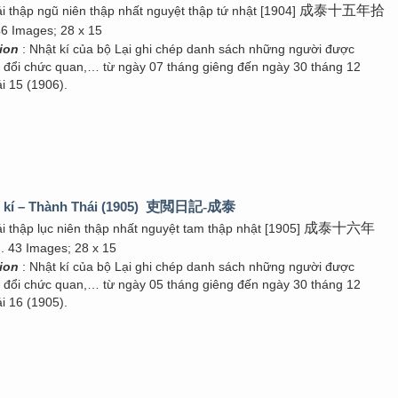
成泰十五年拾
i thập ngũ niên thập nhất nguyệt thập tứ nhật [1904]
46 Images; 28 x 15
tion
: Nhật kí của bộ Lại ghi chép danh sách những người được
g đổi chức quan,… từ ngày 07 tháng giêng đến ngày 30 tháng 12
 15 (1906).
 kí – Thành Thái (1905)
吏閲日記-成泰
成泰十六年
i thập lục niên thập nhất nguyệt tam thập nhật [1905]
. 43 Images; 28 x 15
tion
: Nhật kí của bộ Lại ghi chép danh sách những người được
g đổi chức quan,… từ ngày 05 tháng giêng đến ngày 30 tháng 12
 16 (1905).