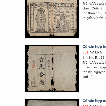
Mô tả/descrip
chúc, Quốc âm l
thổ thần chú, T
thuyết A Di Đà 
Cổ văn hợp tu
351
. Vũ Lỗ Am
刊
, Kn. []
. 66
Mô tả/descrip
quân, Tương qu
tân hý, Nguyên 
loại…”.
Cổ văn hợp tu