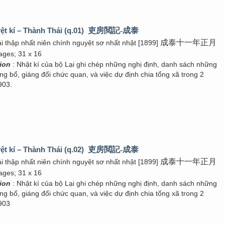
ệt kí – Thành Thái (q.01)
吏房閲記-成泰
成泰十一年正月
i thập nhất niên chính nguyệt sơ nhất nhật [1899]
ages; 31 x 16
tion
: Nhật kí của bộ Lại ghi chép những nghị định, danh sách những
g bổ, giáng đổi chức quan, và việc dự định chia tổng xã trong 2
903.
ệt kí – Thành Thái (q.02)
吏房閲記-成泰
成泰十一年正月
i thập nhất niên chính nguyệt sơ nhất nhật [1899]
ages; 31 x 16
tion
: Nhật kí của bộ Lại ghi chép những nghị định, danh sách những
g bổ, giáng đổi chức quan, và việc dự định chia tổng xã trong 2
903