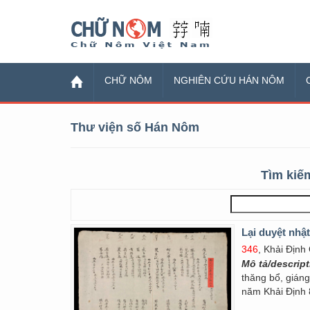
Chữ Nôm
CHỮ NÔM
NGHIÊN CỨU HÁN NÔM
Thư viện số Hán Nôm
Tìm kiếm
Lại duyệt nhật
346
, Khải Định
Mô tả/descrip
thăng bổ, gián
năm Khải Định 