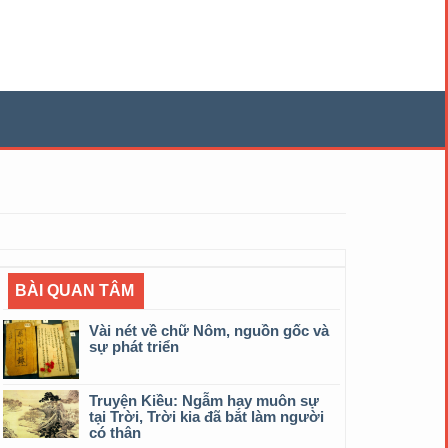
BÀI QUAN TÂM
Vài nét về chữ Nôm, nguồn gốc và
sự phát triển
Truyện Kiều: Ngẫm hay muôn sự
tại Trời, Trời kia đã bắt làm người
có thân