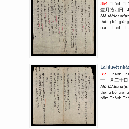
354
, Thành Thá
壹月拾四日
. 
Mô tả/descrip
thăng bổ, gián
năm Thành Thái
Lại duyệt nhật
355
, Thành Thá
十一月三十日
Mô tả/descrip
thăng bổ, gián
năm Thành Thái