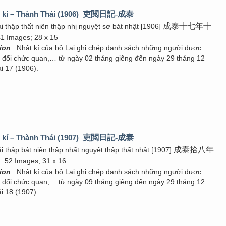
 kí – Thành Thái (1906)
吏閲日記-成泰
成泰十七年十
i thập thất niên thập nhị nguyệt sơ bát nhật [1906]
41 Images; 28 x 15
tion
: Nhật kí của bộ Lại ghi chép danh sách những người được
g đổi chức quan,… từ ngày 02 tháng giêng đến ngày 29 tháng 12
 17 (1906).
 kí – Thành Thái (1907)
吏閲日記-成泰
成泰拾八年
i thập bát niên thập nhất nguyệt thập thất nhật [1907]
. 52 Images; 31 x 16
tion
: Nhật kí của bộ Lại ghi chép danh sách những người được
g đổi chức quan,… từ ngày 09 tháng giêng đến ngày 29 tháng 12
 18 (1907).