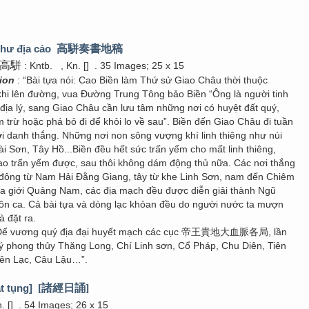
thư địa cảo
高駢奏書地稿
高駢
: Kntb.
, Kn. []
. 35 Images; 25 x 15
tion
: “Bài tựa nói: Cao Biền làm Thứ sử Giao Châu thời thuộc
hi lên đường, vua Đường Trung Tông bảo Biền “Ông là người tinh
địa lý, sang Giao Châu cần lưu tâm những nơi có huyệt đất quý,
trừ hoặc phá bỏ đi để khỏi lo về sau”. Biền đến Giao Châu đi tuần
ơi danh thắng. Những nơi non sông vượng khí linh thiêng như núi
ài Sơn, Tây Hồ...Biền đều hết sức trấn yểm cho mất linh thiêng,
o trấn yểm được, sau thôi không dám động thủ nữa. Các nơi thắng
ó đông từ Nam Hải Đằng Giang, tây từ khe Linh Sơn, nam đến Chiêm
ịa giới Quảng Nam, các địa mạch đều được diễn giải thành Ngũ
ôn ca. Cả bài tựa và dòng lạc khỏan đều do người nước ta mượn
 đặt ra.
i Đế vương quý địa đại huyết mạch các cục 帝王貴地大血脈各局, lần
 lý phong thủy Thăng Long, Chí Linh sơn, Cổ Pháp, Chu Diên, Tiên
ên Lạc, Câu Lậu…”.
t tụng]
[諸經日誦]
. []
. 54 Images; 26 x 15