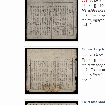
352
. Vũ Lỗ Am
刊
, Kn. []
. 90
Mô tả/descrip
quân, Tương qu
tân hý, Nguyên 
loại…”.
Cổ văn hợp tu
353
. Vũ Lỗ Am
刊
, Kn. []
. 88
Mô tả/descrip
quân, Tương qu
tân hý, Nguyên 
loại…”.
Lại duyệt nhật