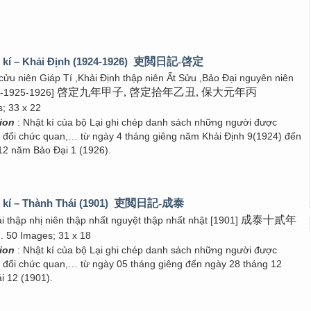
 kí – Khải Định (1924-1926)
吏閲日記-啓定
 cửu niên Giáp Tí ,Khải Định thập niên Ất Sửu ,Bảo Đại nguyên niên
啓定九年甲子, 啓定拾年乙丑, 保大元年丙
4-1925-1926]
s; 33 x 22
tion
: Nhật kí của bộ Lại ghi chép danh sách những người được
g đổi chức quan,… từ ngày 4 tháng giêng năm Khải Định 9(1924) đến
12 năm Bảo Đại 1 (1926).
 kí – Thành Thái (1901)
吏閲日記-成泰
成泰十貳年
i thập nhị niên thập nhất nguyệt thập nhất nhật [1901]
. 50 Images; 31 x 18
tion
: Nhật kí của bộ Lại ghi chép danh sách những người được
g đổi chức quan,… từ ngày 05 tháng giêng đến ngày 28 tháng 12
 12 (1901).