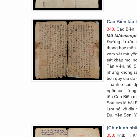
Cao Biền tấu 
349
. Cao Biền
Mô tả/descrip
Đường. Trước k
thong học môn 
xem xét mà yểm 
sát khắp mọi n
Tản Viên, núi S
nhưng không sa
tích quý địa đ
Thành ở cuối đ
ngôn ca, Tứ ng
tên Cao Biền mà
Sau tựa là bà
lượt nói về địa
Du, Yên Sơn, Y
[Chư kinh nhậ
350
: Kntb.
, Kn