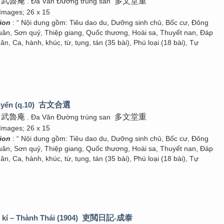
武魯庵
多文堂重
. Đa Văn Đường trùng san
 Images; 26 x 15
tion
: “ Nội dung gồm: Tiêu dao du, Dưỡng sinh chủ, Bốc cư, Đông
ân, Sơn quỷ, Thiệp giang, Quốc thương, Hoài sa, Thuyết nan, Đáp
ân, Ca, hành, khúc, từ, tụng, tán (35 bài), Phú loại (18 bài), Tự
yển (q.10)
古文合選
武魯庵
多文堂重
. Đa Văn Đường trùng san
 Images; 26 x 15
tion
: “ Nội dung gồm: Tiêu dao du, Dưỡng sinh chủ, Bốc cư, Đông
ân, Sơn quỷ, Thiệp giang, Quốc thương, Hoài sa, Thuyết nan, Đáp
ân, Ca, hành, khúc, từ, tụng, tán (35 bài), Phú loại (18 bài), Tự
 kí – Thành Thái (1904)
吏閲日記-成泰