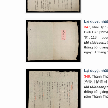
Lại duyệt nhật
347
, Khải Định
Bính Dần [192
寅
. 118 Image
Mô tả/descrip
thăng bổ, gián
ngày 31 tháng 
Lại duyệt nhật
348
, Thành Thá
拾壹月拾壹日
Mô tả/descrip
thăng bổ, gián
năm Thành Thái