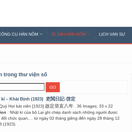
CÔNG CỤ HÁN NÔM
DI SẢN HÁN NÔM
LỊCH VẠN SỰ
 trong thư viện số
 kí – Khải Định (1923)
吏閲日記-啓定
啟定癸亥八年
 Quý Hợi bát niên [1923]
. 36 Images; 33 x 22
tion
: Nhật kí của bộ Lại ghi chép danh sách những người được
g đổi chức quan,… từ ngày 02 tháng giêng đến ngày 28 tháng 12
8 (1923).