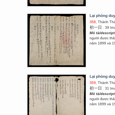
Lại phòng duy
358
, Thành Thá
初一日
. 39 Im
Mô tả/descrip
người được thăn
năm 1899 và 1
Lại phòng duy
359
, Thành Thá
初一日
. 31 Im
Mô tả/descrip
người được thăn
năm 1899 và 1