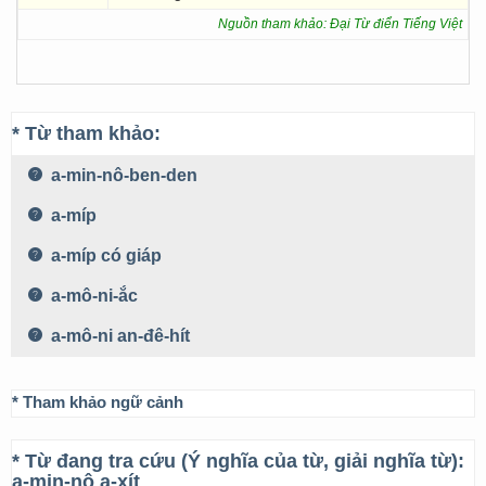
Nguồn tham khảo: Đại Từ điển Tiếng Việt
* Từ tham khảo:
a-min-nô-ben-den
a-míp
a-míp có giáp
a-mô-ni-ắc
a-mô-ni an-đê-hít
* Tham khảo ngữ cảnh
* Từ đang tra cứu (Ý nghĩa của từ, giải nghĩa từ):
a-min-nô a-xít