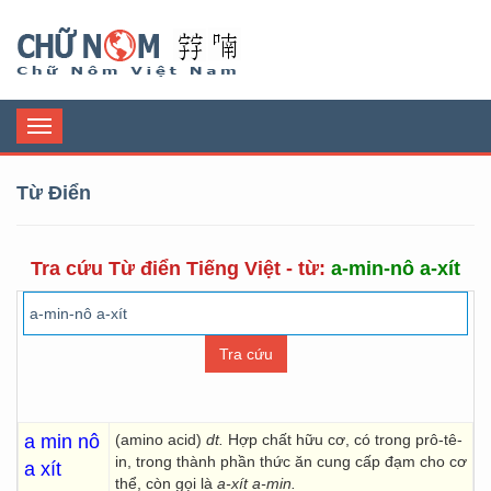
Chữ Nôm
Toggle
navigation
Từ Điển
Tra cứu Từ điển Tiếng Việt - từ:
a-min-nô a-xít
a min nô
(amino acid)
dt.
Hợp chất hữu cơ, có trong prô-tê-
in, trong thành phần thức ăn cung cấp đạm cho cơ
a xít
thể, còn gọi là
a-xít a-min.