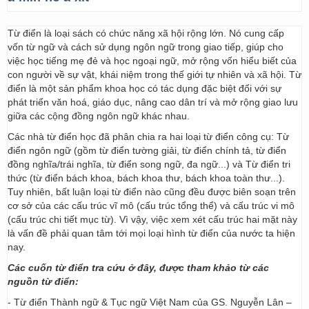
Từ điển là loại sách có chức năng xã hội rộng lớn. Nó cung cấp
vốn từ ngữ và cách sử dụng ngôn ngữ trong giao tiếp, giúp cho
việc học tiếng mẹ đẻ và học ngoại ngữ, mở rộng vốn hiểu biết của
con người về sự vật, khái niệm trong thế giới tự nhiên và xã hội. Từ
điển là một sản phẩm khoa học có tác dụng đặc biệt đối với sự
phát triển văn hoá, giáo dục, nâng cao dân trí và mở rộng giao lưu
giữa các cộng đồng ngôn ngữ khác nhau.
Các nhà từ điển học đã phân chia ra hai loại từ điển công cụ: Từ
điển ngôn ngữ (gồm từ điển tường giải, từ điển chính tả, từ điển
đồng nghĩa/trái nghĩa, từ điển song ngữ, đa ngữ...) và Từ điển tri
thức (từ điển bách khoa, bách khoa thư, bách khoa toàn thư...).
Tuy nhiên, bất luận loại từ điển nào cũng đều được biên soạn trên
cơ sở của các cấu trúc vĩ mô (cấu trúc tổng thể) và cấu trúc vi mô
(cấu trúc chi tiết mục từ). Vì vậy, việc xem xét cấu trúc hai mặt này
là vấn đề phải quan tâm tới mọi loại hình từ điển của nước ta hiện
nay.
Các cuốn từ điển tra cứu ở đây, được tham khảo từ các
nguồn từ điển:
- Từ điển Thành ngữ & Tục ngữ Việt Nam của GS. Nguyễn Lân –