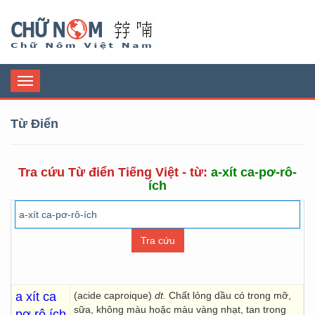
Chữ Nôm
Toggle
navigation
Từ Điển
Tra cứu Từ điển Tiếng Việt - từ:
a-xít ca-pơ-rô-
ích
a xít ca
(acide caproique)
dt.
Chất lỏng dầu có trong mỡ,
sữa, không màu hoặc màu vàng nhạt, tan trong
pơ rô ích