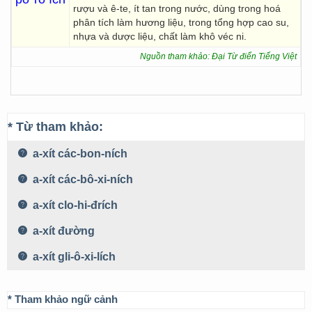
rượu và ê-te, ít tan trong nước, dùng trong hoá
phân tích làm hương liệu, trong tổng hợp cao su,
nhựa và dược liệu, chất làm khô véc ni.
Nguồn tham khảo: Đại Từ điển Tiếng Việt
* Từ tham khảo:
a-xít các-bon-ních
a-xít các-bô-xi-ních
a-xít clo-hi-đrích
a-xít đường
a-xít gli-ô-xi-lích
* Tham khảo ngữ cảnh