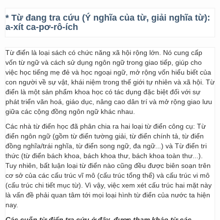
* Từ đang tra cứu (Ý nghĩa của từ, giải nghĩa từ):
a-xít ca-pơ-rô-ích
Từ điển là loại sách có chức năng xã hội rộng lớn. Nó cung cấp
vốn từ ngữ và cách sử dụng ngôn ngữ trong giao tiếp, giúp cho
việc học tiếng mẹ đẻ và học ngoại ngữ, mở rộng vốn hiểu biết của
con người về sự vật, khái niệm trong thế giới tự nhiên và xã hội. Từ
điển là một sản phẩm khoa học có tác dụng đặc biệt đối với sự
phát triển văn hoá, giáo dục, nâng cao dân trí và mở rộng giao lưu
giữa các cộng đồng ngôn ngữ khác nhau.
Các nhà từ điển học đã phân chia ra hai loại từ điển công cụ: Từ
điển ngôn ngữ (gồm từ điển tường giải, từ điển chính tả, từ điển
đồng nghĩa/trái nghĩa, từ điển song ngữ, đa ngữ...) và Từ điển tri
thức (từ điển bách khoa, bách khoa thư, bách khoa toàn thư...).
Tuy nhiên, bất luận loại từ điển nào cũng đều được biên soạn trên
cơ sở của các cấu trúc vĩ mô (cấu trúc tổng thể) và cấu trúc vi mô
(cấu trúc chi tiết mục từ). Vì vậy, việc xem xét cấu trúc hai mặt này
là vấn đề phải quan tâm tới mọi loại hình từ điển của nước ta hiện
nay.
Các cuốn từ điển tra cứu ở đây, được tham khảo từ các