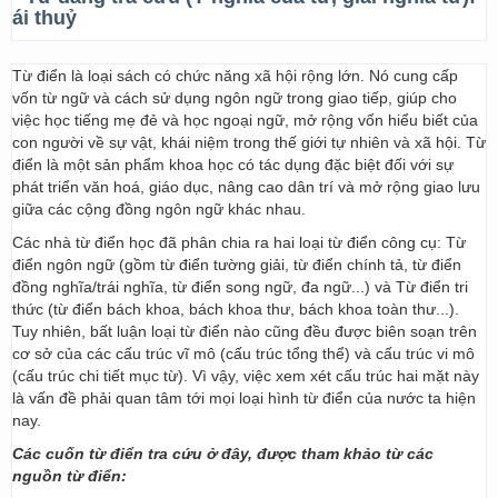
ái thuỷ
Từ điển là loại sách có chức năng xã hội rộng lớn. Nó cung cấp
vốn từ ngữ và cách sử dụng ngôn ngữ trong giao tiếp, giúp cho
việc học tiếng mẹ đẻ và học ngoại ngữ, mở rộng vốn hiểu biết của
con người về sự vật, khái niệm trong thế giới tự nhiên và xã hội. Từ
điển là một sản phẩm khoa học có tác dụng đặc biệt đối với sự
phát triển văn hoá, giáo dục, nâng cao dân trí và mở rộng giao lưu
giữa các cộng đồng ngôn ngữ khác nhau.
Các nhà từ điển học đã phân chia ra hai loại từ điển công cụ: Từ
điển ngôn ngữ (gồm từ điển tường giải, từ điển chính tả, từ điển
đồng nghĩa/trái nghĩa, từ điển song ngữ, đa ngữ...) và Từ điển tri
thức (từ điển bách khoa, bách khoa thư, bách khoa toàn thư...).
Tuy nhiên, bất luận loại từ điển nào cũng đều được biên soạn trên
cơ sở của các cấu trúc vĩ mô (cấu trúc tổng thể) và cấu trúc vi mô
(cấu trúc chi tiết mục từ). Vì vậy, việc xem xét cấu trúc hai mặt này
là vấn đề phải quan tâm tới mọi loại hình từ điển của nước ta hiện
nay.
Các cuốn từ điển tra cứu ở đây, được tham khảo từ các
nguồn từ điển: