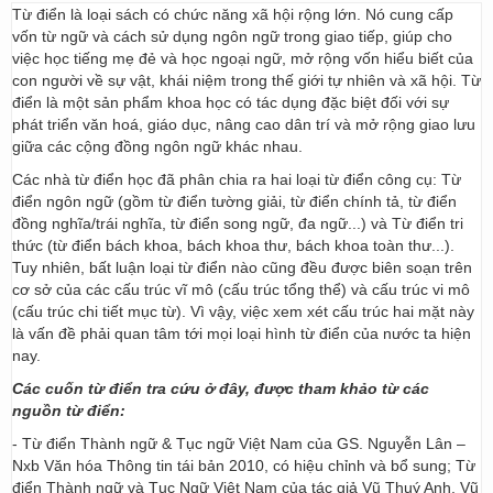
Từ điển là loại sách có chức năng xã hội rộng lớn. Nó cung cấp
vốn từ ngữ và cách sử dụng ngôn ngữ trong giao tiếp, giúp cho
việc học tiếng mẹ đẻ và học ngoại ngữ, mở rộng vốn hiểu biết của
con người về sự vật, khái niệm trong thế giới tự nhiên và xã hội. Từ
điển là một sản phẩm khoa học có tác dụng đặc biệt đối với sự
phát triển văn hoá, giáo dục, nâng cao dân trí và mở rộng giao lưu
giữa các cộng đồng ngôn ngữ khác nhau.
Các nhà từ điển học đã phân chia ra hai loại từ điển công cụ: Từ
điển ngôn ngữ (gồm từ điển tường giải, từ điển chính tả, từ điển
đồng nghĩa/trái nghĩa, từ điển song ngữ, đa ngữ...) và Từ điển tri
thức (từ điển bách khoa, bách khoa thư, bách khoa toàn thư...).
Tuy nhiên, bất luận loại từ điển nào cũng đều được biên soạn trên
cơ sở của các cấu trúc vĩ mô (cấu trúc tổng thể) và cấu trúc vi mô
(cấu trúc chi tiết mục từ). Vì vậy, việc xem xét cấu trúc hai mặt này
là vấn đề phải quan tâm tới mọi loại hình từ điển của nước ta hiện
nay.
Các cuốn từ điển tra cứu ở đây, được tham khảo từ các
nguồn từ điển:
- Từ điển Thành ngữ & Tục ngữ Việt Nam của GS. Nguyễn Lân –
Nxb Văn hóa Thông tin tái bản 2010, có hiệu chỉnh và bổ sung; Từ
điển Thành ngữ và Tục Ngữ Việt Nam của tác giả Vũ Thuý Anh, Vũ