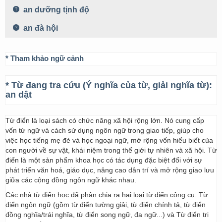
an dưỡng tịnh độ
an đà hội
* Tham khảo ngữ cảnh
* Từ đang tra cứu (Ý nghĩa của từ, giải nghĩa từ):
an dật
Từ điển là loại sách có chức năng xã hội rộng lớn. Nó cung cấp
vốn từ ngữ và cách sử dụng ngôn ngữ trong giao tiếp, giúp cho
việc học tiếng mẹ đẻ và học ngoại ngữ, mở rộng vốn hiểu biết của
con người về sự vật, khái niệm trong thế giới tự nhiên và xã hội. Từ
điển là một sản phẩm khoa học có tác dụng đặc biệt đối với sự
phát triển văn hoá, giáo dục, nâng cao dân trí và mở rộng giao lưu
giữa các cộng đồng ngôn ngữ khác nhau.
Các nhà từ điển học đã phân chia ra hai loại từ điển công cụ: Từ
điển ngôn ngữ (gồm từ điển tường giải, từ điển chính tả, từ điển
đồng nghĩa/trái nghĩa, từ điển song ngữ, đa ngữ...) và Từ điển tri