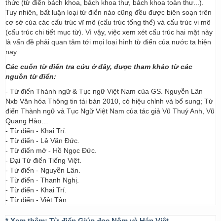
thức (từ điển bách khoa, bách khoa thư, bách khoa toàn thư...).
Tuy nhiên, bất luận loại từ điển nào cũng đều được biên soạn trên
cơ sở của các cấu trúc vĩ mô (cấu trúc tổng thể) và cấu trúc vi mô
(cấu trúc chi tiết mục từ). Vì vậy, việc xem xét cấu trúc hai mặt này
là vấn đề phải quan tâm tới mọi loại hình từ điển của nước ta hiện
nay.
Các cuốn từ điển tra cứu ở đây, được tham khảo từ các
nguồn từ điển:
- Từ điển Thành ngữ & Tục ngữ Việt Nam của GS. Nguyễn Lân –
Nxb Văn hóa Thông tin tái bản 2010, có hiệu chỉnh và bổ sung; Từ
điển Thành ngữ và Tục Ngữ Việt Nam của tác giả Vũ Thuý Anh, Vũ
Quang Hào…
- Từ điển - Khai Trí.
- Từ điển - Lê Văn Đức.
- Từ điển mở - Hồ Ngọc Đức.
- Đại Từ điển Tiếng Việt.
- Từ điển - Nguyễn Lân.
- Từ điển - Thanh Nghị.
- Từ điển - Khai Trí.
- Từ điển - Việt Tân.
* Xem thêm:
Từ điển Giúp đọc Nôm và Hán Việt