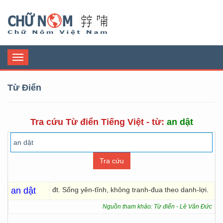
Chữ Nôm
Toggle
navigation
Từ Điển
Tra cứu Từ điển Tiếng Việt - từ:
an dật
an dật
đt. Sống yên-tĩnh, không tranh-đua theo danh-lợi.
Nguồn tham khảo: Từ điển - Lê Văn Đức