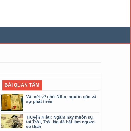
BÀI QUAN TÂM
Vài nét về chữ Nôm, nguồn gốc và
sự phát triển
Truyện Kiều: Ngẫm hay muôn sự
tại Trời, Trời kia đã bắt làm người
có thân