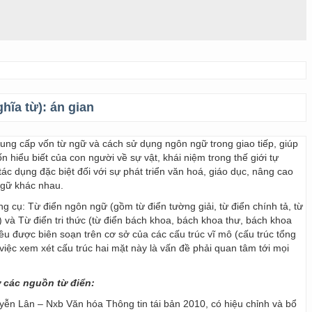
ghĩa từ):
án gian
 cung cấp vốn từ ngữ và cách sử dụng ngôn ngữ trong giao tiếp, giúp
 hiểu biết của con người về sự vật, khái niệm trong thế giới tự
ác dụng đặc biệt đối với sự phát triển văn hoá, giáo dục, nâng cao
ngữ khác nhau.
ng cụ: Từ điển ngôn ngữ (gồm từ điển tường giải, từ điển chính tả, từ
) và Từ điển tri thức (từ điển bách khoa, bách khoa thư, bách khoa
 đều được biên soạn trên cơ sở của các cấu trúc vĩ mô (cấu trúc tổng
y, việc xem xét cấu trúc hai mặt này là vấn đề phải quan tâm tới mọi
ừ các nguồn từ điển:
ễn Lân – Nxb Văn hóa Thông tin tái bản 2010, có hiệu chỉnh và bổ