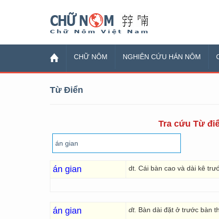
Chữ Nôm
CHỮ NÔM
NGHIÊN CỨU HÁN NÔM
Từ Điển
Tra cứu Từ điể
án gian
dt. Cái bàn cao và dài kê tr
án gian
dt.
Bàn dài đặt ở trước bàn t