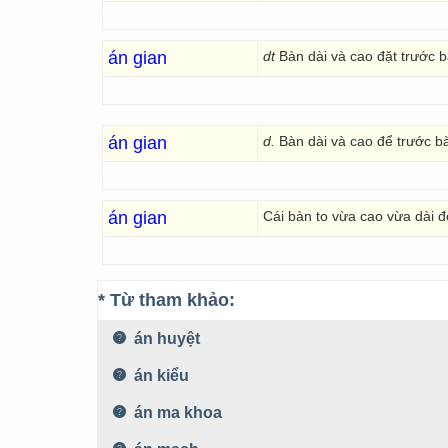
án gian
dt
Bàn dài và cao đặt trước b
án gian
d.
Bàn dài và cao để trước bà
án gian
Cái bàn to vừa cao vừa dài đ
* Từ tham khảo:
án huyệt
án kiểu
án ma khoa