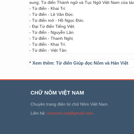
sung; Từ điển Thành ngữ và Tục Ngữ Việt Nam của t
- Từ điển - Khai Trí.
- Từ điển - Lê Văn Đức.
- Từ điển mở - Hồ Ngọc Đức.
- Đại Từ điển Tiếng Việt.
- Từ điển - Nguyễn Lân.
- Từ điển - Thanh Nghị.
- Từ điển - Khai Trí.
- Từ điển - Việt Tân.
* Xem thêm:
Từ điển Giúp đọc Nôm và Hán Việt
CHỮ NÔM VIỆT NAM
Chuyên trang điện tử chữ Nôm Việt Nam.
Liên hệ:
chunom.net@gmail.com
.