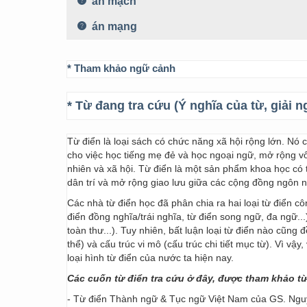
án mạch
án mạng
* Tham khảo ngữ cảnh
* Từ đang tra cứu (Ý nghĩa của từ, giải n
Từ điển là loại sách có chức năng xã hội rộng lớn. Nó
cho việc học tiếng mẹ đẻ và học ngoại ngữ, mở rộng vốn
nhiên và xã hội. Từ điển là một sản phẩm khoa học có t
dân trí và mở rộng giao lưu giữa các cộng đồng ngôn 
Các nhà từ điển học đã phân chia ra hai loại từ điển cô
điển đồng nghĩa/trái nghĩa, từ điển song ngữ, đa ngữ...
toàn thư...). Tuy nhiên, bất luận loại từ điển nào cũng
thể) và cấu trúc vi mô (cấu trúc chi tiết mục từ). Vì vậ
loại hình từ điển của nước ta hiện nay.
Các cuốn từ điển tra cứu ở đây, được tham khảo t
- Từ điển Thành ngữ & Tục ngữ Việt Nam của GS. Nguy