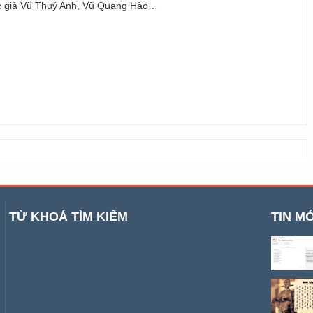
ác giả Vũ Thuý Anh, Vũ Quang Hào…
TỪ KHOÁ TÌM KIẾM
TIN MỚ